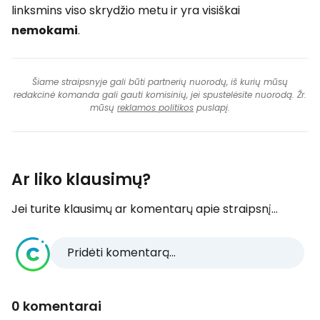
linksmins viso skrydžio metu ir yra visiškai
nemokami
.
Šiame straipsnyje gali būti partnerių nuorodų, iš kurių mūsų
redakcinė komanda gali gauti komisinių, jei spustelėsite nuorodą. Žr.
mūsų
reklamos politikos
puslapį.
Ar liko klausimų?
Jei turite klausimų ar komentarų apie straipsnį...
Pridėti komentarą...
0 komentarai