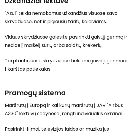
Užkandžiai lėktuve
"Azul" teikia nemokamus užkandžius visuose savo
skrydžiuose, net ir pigiausių tarifų keleiviams.
Vidaus skrydžiuose galėsite pasirinkti gaivųjį gėrimą ir
nedidelį maišelį sūrių arba saldžių krekerių.
Tarptautiniuose skrydžiuose tiekiami gaivieji gėrimai ir
1 karštas patiekalas.
Pramogų sistema
Maršrutų į Europą ir kai kurių maršrutų į JAV "Airbus
A330" lėktuvų sėdynėse įrengti individualūs ekranai.
Pasirinkti filmai, televizijos laidos ar muzika jus