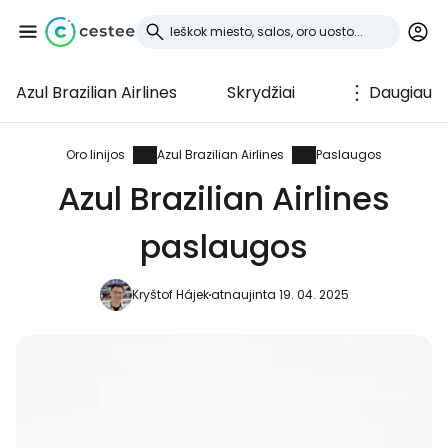
Azul Brazilian Airlines
Skrydžiai
Daugiau
Prisijunkite prie
Cestee
Oro linijos
Azul Brazilian Airlines
Paslaugos
Azul Brazilian Airlines
... pasaulinė kelionių bendruomenė
paslaugos
Tęsti su Google
Kryštof Hájek
atnaujinta 19. 04. 2025
Tęsti su Facebook
Tęsti el. paštu