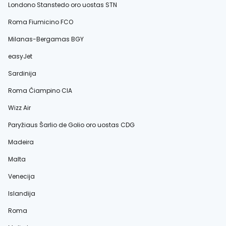
Londono Stanstedo oro uostas STN
Roma Fiumicino FCO
Milanas-Bergamas BGY
easyJet
Sardinija
Roma Čiampino CIA
Wizz Air
Paryžiaus Šarlio de Golio oro uostas CDG
Madeira
Malta
Venecija
Islandija
Roma