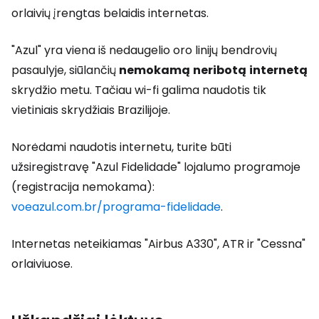
orlaivių įrengtas belaidis internetas.
"Azul" yra viena iš nedaugelio oro linijų bendrovių
pasaulyje, siūlančių
nemokamą
neribotą
internetą
skrydžio metu. Tačiau wi-fi galima naudotis tik
vietiniais skrydžiais Brazilijoje.
Norėdami naudotis internetu, turite būti
užsiregistravę "Azul Fidelidade" lojalumo programoje
(registracija nemokama):
voeazul.com.br/programa-fidelidade
.
Internetas neteikiamas "Airbus A330", ATR ir "Cessna"
orlaiviuose.