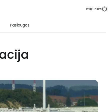
Prisijunkite
Paslaugos
racija