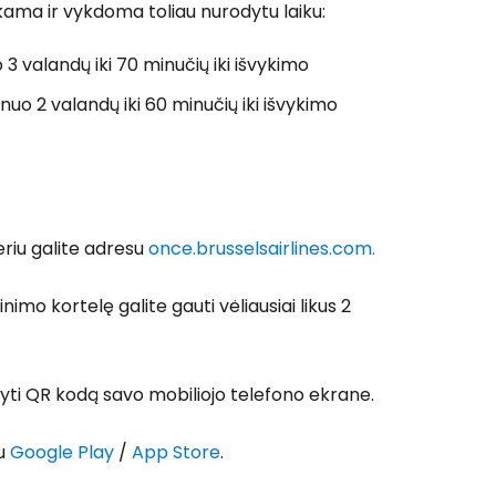
okama ir vykdoma toliau nurodytu laiku:
o 3 valandų iki 70 minučių iki išvykimo
nuo 2 valandų iki 60 minučių iki išvykimo
eriu galite adresu
once.brusselsairlines.com.
 prie Cestee
pinimo kortelę galite gauti vėliausiai likus 2
odyti QR kodą savo mobiliojo telefono ekrane.
su
Google Play
/
App Store
.
Tęsti su Google