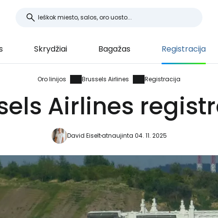
s
Skrydžiai
Bagažas
Registracija
Oro linijos
Brussels Airlines
Registracija
els Airlines regist
David Eiselt
atnaujinta 04. 11. 2025