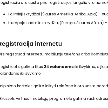
egistracija oro uoste prie registracijos langelio yra nem
Tolimieji skrydžiai (Šiaurės Amerika, Afrika, Azija) - nu
trumpojo nuotolio skrydžiai (Europa, Šiaurės Afrika) - 
Registracija internetu
žsiregistruoti internetu mobiliuoju telefonu arba kompiut
Prisijunkite
egistruotis galima likus
24 valandoms
iki išvykimo, o įlai
alandoms iki išvykimo.
... pasaulinė kelionių bendruomenė
laipinimo korteles galite laikyti telefone ir oro uoste par
Brussels Airlines" mobiliąją programėlę galima rasti adre