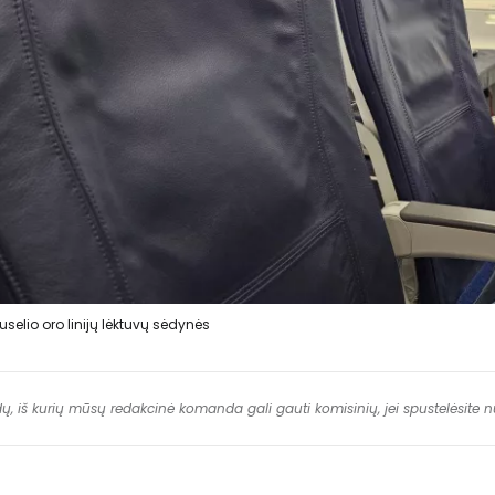
iuselio oro linijų lėktuvų sėdynės
dų, iš kurių mūsų redakcinė komanda gali gauti komisinių, jei spustelėsite