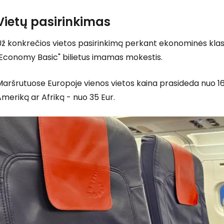
Vietų pasirinkimas
T
Už konkrečios vietos pasirinkimą perkant ekonominės klas
"Economy Basic" bilietus imamas mokestis.
aršrutuose Europoje vienos vietos kaina prasideda nuo 16 
meriką ar Afriką - nuo 35 Eur.