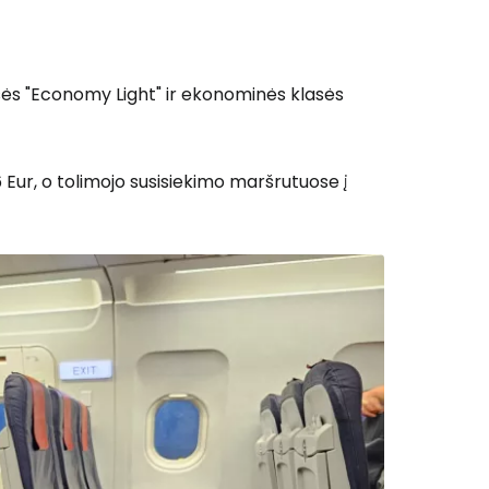
ęsti su Facebook
ės "Economy Light" ir ekonominės klasės
Tęsti el. paštu
Eur, o tolimojo susisiekimo maršrutuose į