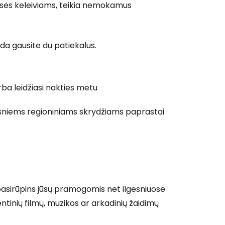
lasės keleiviams, teikia nemokamus
ada gausite du patiekalus.
arba leidžiasi nakties metu
 prie Cestee
esniems regioniniams skrydžiams paprastai
Tęsti su Google
asirūpins jūsų pramogomis net ilgesniuose
entinių filmų, muzikos ar arkadinių žaidimų
ęsti su Facebook