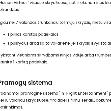
Hainan Airlines" visuose skrydžiuose, net ir ekonominės k
žkandžius.
lgiau nei 7 valandas trunkančių tolimųjų skrydžių metu vis
1 pilnas karštas patiekalas
1 pusryčius arba šaltą vakarienę, jei skrydis išvyksta 
Prisijunkite
Vykstant vietiniams skrydžiams Kinijos viduje arba trump
ausite 1 karštą patiekalą.
... pasaulinė kelionių bendruomenė
Pramogų sistema
Vadinamoji pramoginė sistema "In-Flight Entertainment" p
ei 10 valandų skrydžiuose. Yra didelis filmų, serialų, dokum
T
asirinkimas.