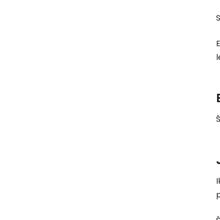
S
E
l
Š
I
p