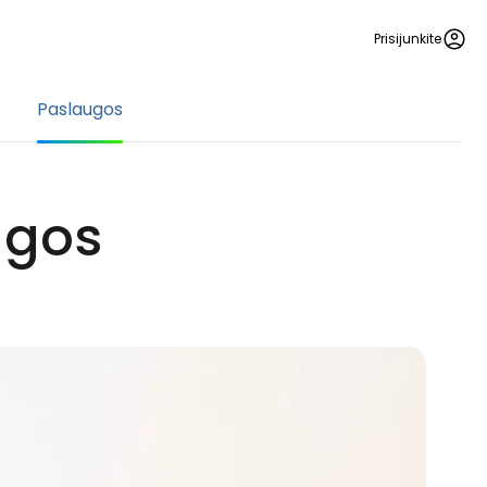
Prisijunkite
Paslaugos
ugos