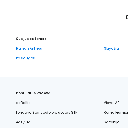
Susijusios temos
Hainan Airlines
Skrydžiai
Paslaugos
Populiarūs vadovai
airBaltic
Viena VIE
Londono Stanstedo oro uostas STN
Roma Fiumic
easyJet
Sardinija