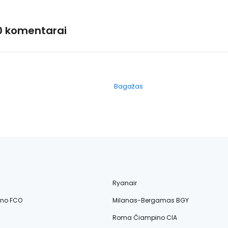
0 komentarai
Bagažas
Ryanair
ino FCO
Milanas-Bergamas BGY
Roma Čiampino CIA