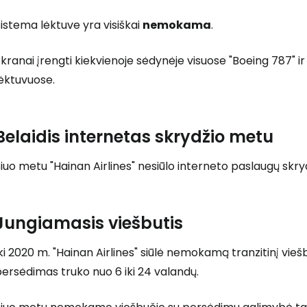
istema lėktuve yra visiškai
nemokama
.
kranai įrengti kiekvienoje sėdynėje visuose "Boeing 787" ir
ėktuvuose.
Belaidis internetas skrydžio metu
iuo metu "Hainan Airlines" nesiūlo interneto paslaugų skry
Jungiamasis viešbutis
ki 2020 m. "Hainan Airlines" siūlė nemokamą tranzitinį vieš
ersėdimas truko nuo 6 iki 24 valandų.