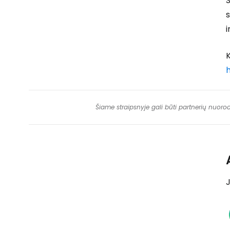
Š
i
K
h
Šiame straipsnyje gali būti partnerių nuoro
J