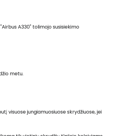
Tęsti el. paštu
 "Airbus A330" tolimojo susisiekimo
džio metu.
butį visuose jungiamuosiuose skrydžiuose, jei