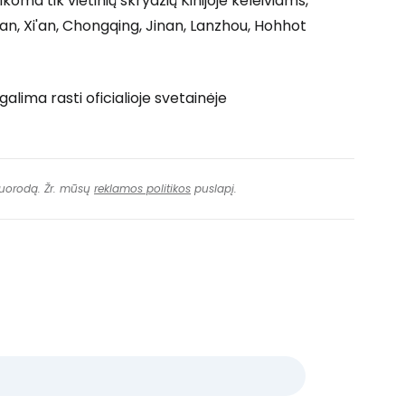
a tik vietinių skrydžių Kinijoje keleiviams,
, Xi'an, Chongqing, Jinan, Lanzhou, Hohhot
alima rasti oficialioje svetainėje
 nuorodą. Žr. mūsų
reklamos politikos
puslapį.