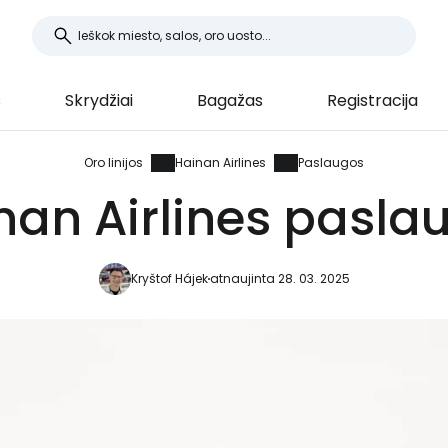
s
Skrydžiai
Bagažas
Registracija
Oro linijos
Hainan Airlines
Paslaugos
nan Airlines pasla
Kryštof Hájek
atnaujinta 28. 03. 2025