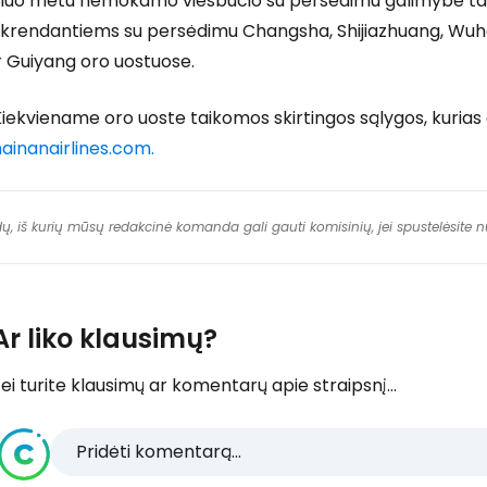
iuo metu nemokamo viešbučio su persėdimu galimybė taikom
skrendantiems su persėdimu Changsha, Shijiazhuang, Wuhan
r Guiyang oro uostuose.
iekviename oro uoste taikomos skirtingos sąlygos, kurias g
ainanairlines.com.
dų, iš kurių mūsų redakcinė komanda gali gauti komisinių, jei spustelėsite
Ar liko klausimų?
ei turite klausimų ar komentarų apie straipsnį...
Pridėti komentarą...