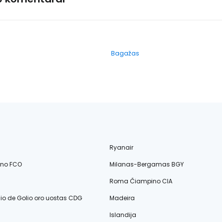
Bagažas
Ryanair
ino FCO
Milanas-Bergamas BGY
Roma Čiampino CIA
lio de Golio oro uostas CDG
Madeira
Islandija