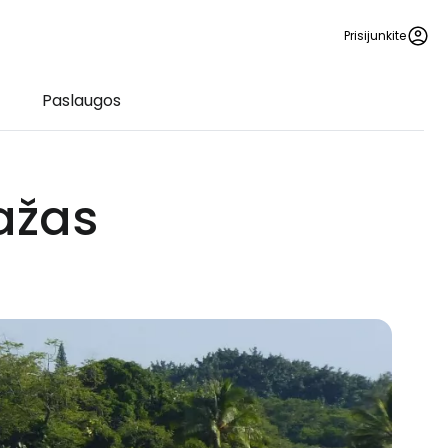
Prisijunkite
Paslaugos
ažas