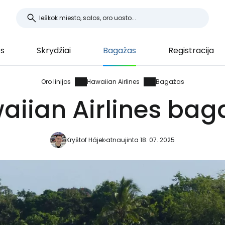
es
Skrydžiai
Bagažas
Registracija
Oro linijos
Hawaiian Airlines
Bagažas
aiian Airlines bag
Kryštof Hájek
atnaujinta 18. 07. 2025