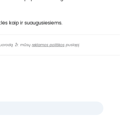
ės kaip ir suaugusiesiems.
 nuorodą. Žr. mūsų
reklamos politikos
puslapį.