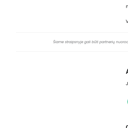
V
Šiame straipsnyje gali būti partnerių nuoro
J