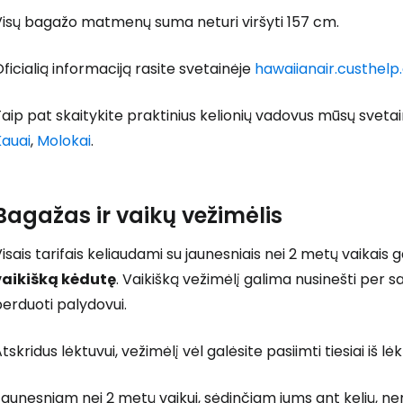
Visų bagažo matmenų suma neturi viršyti 157 cm.
ficialią informaciją rasite svetainėje
hawaiianair.custhe
aip pat skaitykite praktinius kelionių vadovus mūsų sveta
Kauai
,
Molokai
.
Bagažas ir vaikų vežimėlis
isais tarifais keliaudami su jaunesniais nei 2 metų vaikais g
vaikišką kėdutę
. Vaikišką vežimėlį galima nusinešti per s
erduoti palydovui.
tskridus lėktuvui, vežimėlį vėl galėsite pasiimti tiesiai iš lė
Jaunesniam nei 2 metų vaikui, sėdinčiam jums ant kelių