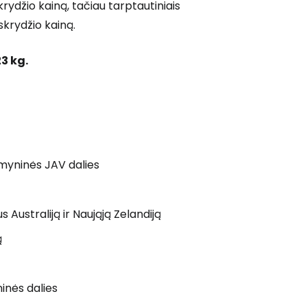
rydžio kainą, tačiau tarptautiniais
skrydžio kainą.
Tęsti su Google
23 kg.
ęsti su Facebook
Tęsti el. paštu
emyninės JAV dalies
Australiją ir Naująją Zelandiją
ą
inės dalies