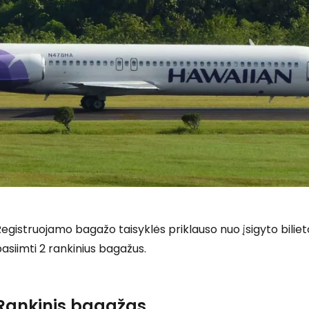
egistruojamo bagažo taisyklės priklauso nuo įsigyto bilie
asiimti 2 rankinius bagažus.
Rankinis bagažas