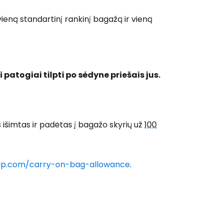
ieną standartinį rankinį bagažą ir vieną
patogiai tilpti po sėdyne priešais jus.
s išimtas ir padėtas į bagažo skyrių už
100
elp.com/carry-on-bag-allowance
.
 prie Cestee