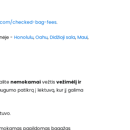
lp.com/checked-bag-fees
.
inėje -
Honolulu
,
Oahu
,
Didžioji sala
,
Maui
,
alite
nemokamai
vežtis
vežimėlį ir
augumo patikrą į lėktuvą, kur jį galima
ktuvo.
, nemokamas papildomas bagažas