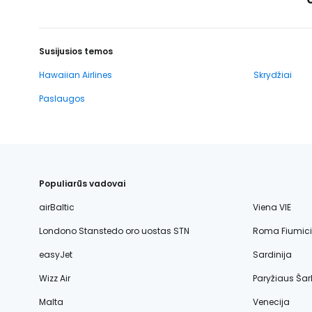
Susijusios temos
Hawaiian Airlines
Skrydžiai
Paslaugos
Populiarūs vadovai
airBaltic
Viena VIE
Londono Stanstedo oro uostas STN
Roma Fiumic
easyJet
Sardinija
Wizz Air
Paryžiaus Šar
Malta
Venecija