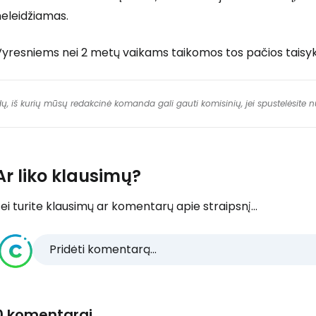
neleidžiamas.
yresniems nei 2 metų vaikams taikomos tos pačios taisykl
dų, iš kurių mūsų redakcinė komanda gali gauti komisinių, jei spustelėsite
Ar liko klausimų?
ei turite klausimų ar komentarų apie straipsnį...
Pridėti komentarą...
0 komentarai