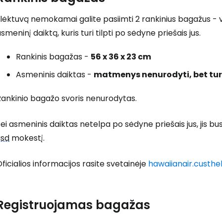
 lėktuvą nemokamai galite pasiimti 2 rankinius bagažus - v
smeninį daiktą, kuris turi tilpti po sėdyne priešais jus.
Rankinis bagažas -
56 x 36 x 23 cm
Asmeninis daiktas -
matmenys nenurodyti, bet turi 
Rankinio bagažo svoris nenurodytas.
ei asmeninis daiktas netelpa po sėdyne priešais jus, jis bu
usd
mokestį.
ficialios informacijos rasite svetainėje
hawaiianair.custh
Prisijunkite
Registruojamas bagažas