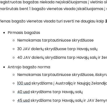
egistruotas bagažas niekada neįskaičiuojamas į vietinio sk
... pasaulinė kelionių bendruomenė
aršrutais bent 1 bagažo vienetas visada įskaičiuojamas į 
ienas bagažo vienetas visada turi sverti ne daugiau kaip
Pirmasis bagažas
T
Nemokamas tarptautiniuose skrydžiuose
30 JAV dolerių skrydžiuose tarp Havajų salų
40 JAV dolerių skrydžiams tarp Havajų salų ir ž
Antrojo bagažo norma
Nemokamas tarptautiniuose skrydžiuose, išskyrus 
100 usd
skrydžiams į Australiją ir Naująją Zelandij
40 usd
skrydžiams tarp Havajų salų
45 usd
skrydžiams tarp Havajų salų ir JAV žemyn