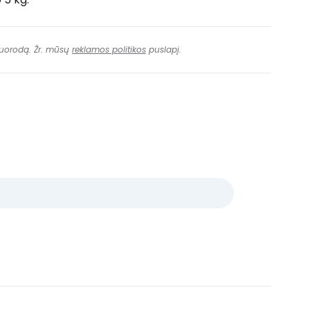
 nuorodą. Žr. mūsų
reklamos politikos
puslapį.