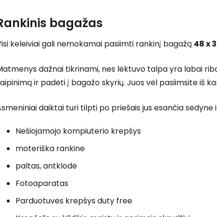
Rankinis bagažas
isi keleiviai gali nemokamai pasiimti rankinį bagažą
48 x 3
atmenys dažnai tikrinami, nes lėktuvo talpa yra labai ribot
laipinimą ir padėti į bagažo skyrių. Juos vėl pasiimsite iš k
smeniniai daiktai turi tilpti po priešais jus esančia sėdyne ir
Nešiojamojo kompiuterio krepšys
moteriška rankinė
paltas, antklodė
Prisijunkite
Fotoaparatas
Parduotuvės krepšys
duty free
... pasaulinė kelionių bendruomenė