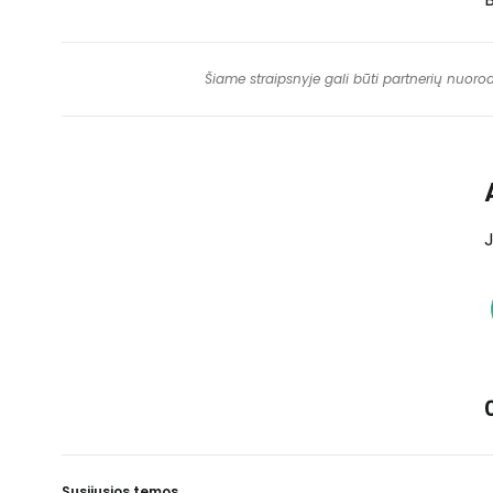
Šiame straipsnyje gali būti partnerių nuoro
J
Susijusios temos