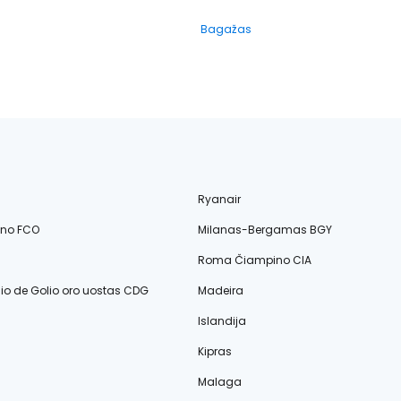
Bagažas
Ryanair
ino FCO
Milanas-Bergamas BGY
Roma Čiampino CIA
lio de Golio oro uostas CDG
Madeira
Islandija
Kipras
Malaga