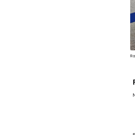
Ra
N
B