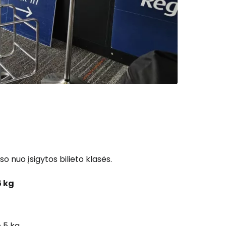
 nuo įsigytos bilieto klasės.
5 kg
 5 kg.