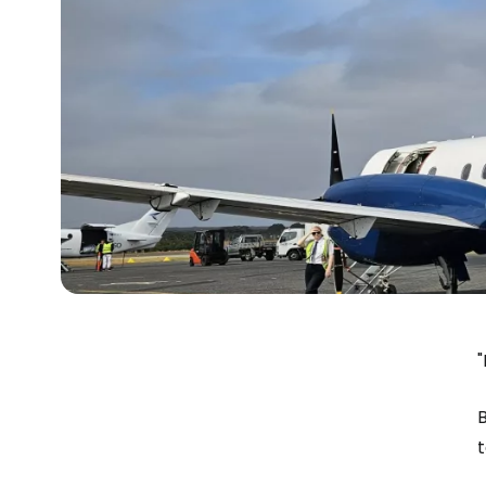
"
B
t