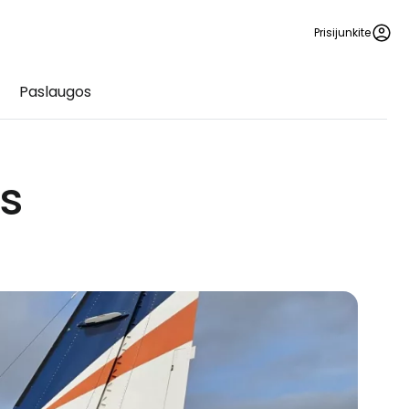
Prisijunkite
Paslaugos
as