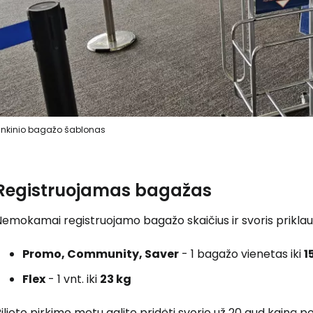
nkinio bagažo šablonas
Registruojamas bagažas
emokamai registruojamo bagažo skaičius ir svoris priklauso
Promo, Community, Saver
- 1 bagažo vienetas iki
1
Flex
- 1 vnt. iki
23 kg
ilieto pirkimo metu galite pridėti svorio už
20 aud
kainą po