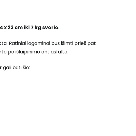
4 x 23 cm iki 7 kg svorio
.
a. Ratiniai lagaminai bus išimti prieš pat
arto po išlaipinimo ant asfalto.
 gali būti šie:
 prie Cestee