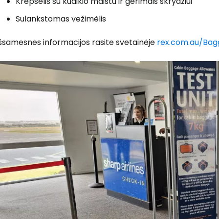
Krepšelis su kūdikio maistu ir gėrimais skrydžiui
Sulankstomas vežimėlis
Išsamesnės informacijos rasite svetainėje
rex.com.au/Ba
T