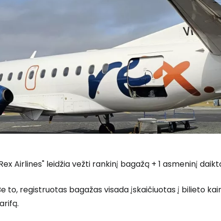
Rex Airlines" leidžia vežti rankinį bagažą + 1 asmeninį daiktą 
e to, registruotas bagažas visada įskaičiuotas į bilieto k
arifą.