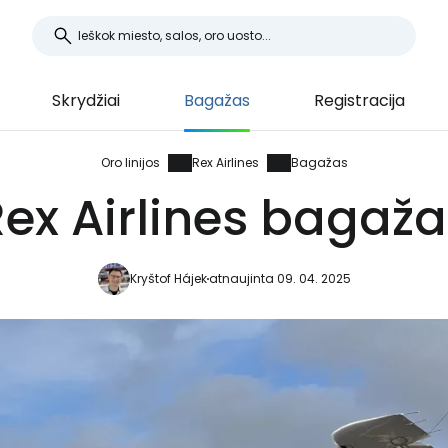
Skrydžiai
Bagažas
Registracija
Oro linijos
Rex Airlines
Bagažas
ex Airlines bagaž
Kryštof Hájek
atnaujinta 09. 04. 2025