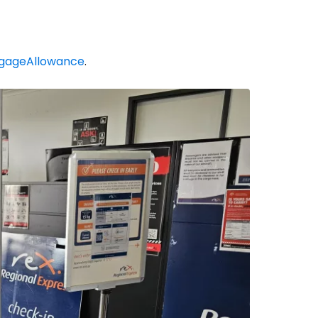
Tęsti su Google
ggageAllowance
.
ęsti su Facebook
Tęsti el. paštu