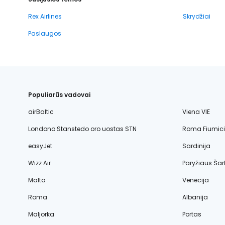
Rex Airlines
Skrydžiai
Paslaugos
Populiarūs vadovai
airBaltic
Viena VIE
Londono Stanstedo oro uostas STN
Roma Fiumic
easyJet
Sardinija
Wizz Air
Paryžiaus Šar
Malta
Venecija
Roma
Albanija
Maljorka
Portas