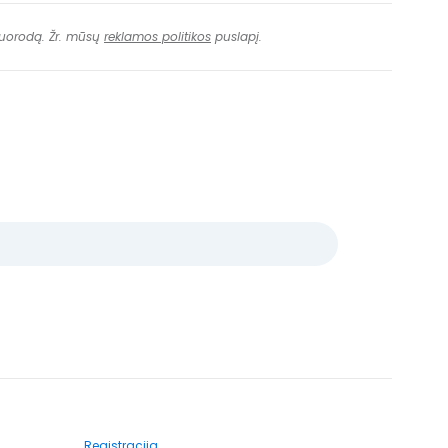
 nuorodą. Žr. mūsų
reklamos politikos
puslapį.
Registracija