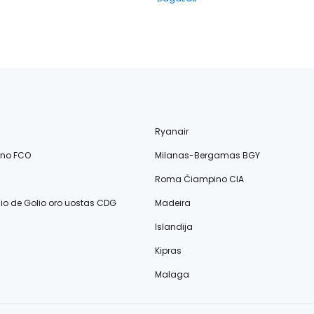
Ryanair
ino FCO
Milanas-Bergamas BGY
Roma Čiampino CIA
lio de Golio oro uostas CDG
Madeira
Islandija
Kipras
Malaga