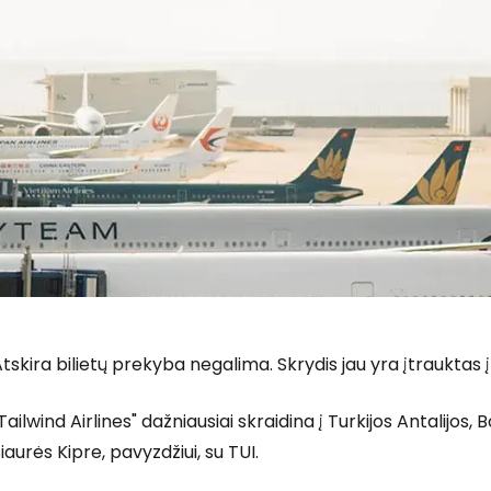
Prisijunkite
... pasaulinė kelionių bendruomenė
T
tskira bilietų prekyba negalima. Skrydis jau yra įtrauktas 
Tailwind Airlines" dažniausiai skraidina į Turkijos Antalij
iaurės Kipre, pavyzdžiui, su TUI.