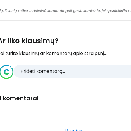
dų, iš kurių mūsų redakcinė komanda gali gauti komisinių, jei spustelėsite
Ar liko klausimų?
ei turite klausimų ar komentarų apie straipsnį...
Pridėti komentarą...
0 komentarai
Bagažas