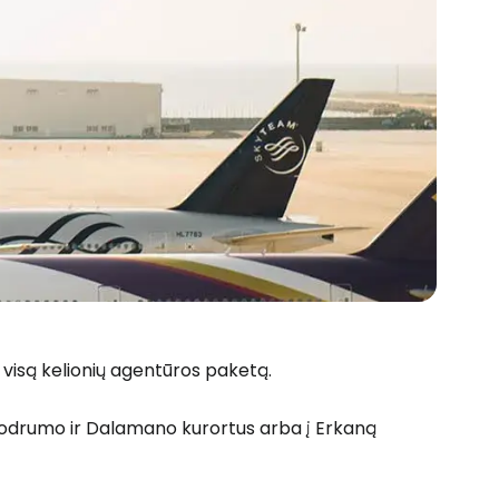
 prie Cestee
Tęsti su Google
ęsti su Facebook
į visą kelionių agentūros paketą.
os, Bodrumo ir Dalamano kurortus arba į Erkaną
Tęsti el. paštu