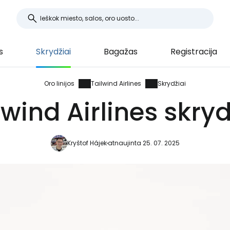
s
Skrydžiai
Bagažas
Registracija
Oro linijos
Tailwind Airlines
Skrydžiai
lwind Airlines skryd
Kryštof Hájek
atnaujinta 25. 07. 2025