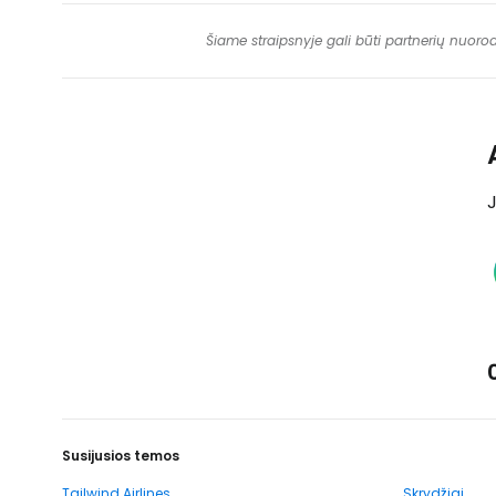
Šiame straipsnyje gali būti partnerių nuoro
J
Susijusios temos
Tailwind Airlines
Skrydžiai