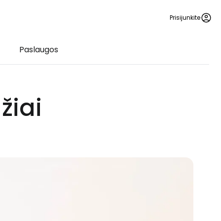
Prisijunkite
Paslaugos
žiai