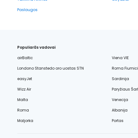
Paslaugos
Populiarūs vadovai
airBaltic
Viena VIE
Londono Stanstedo oro uostas STN
Roma Fiumic
easyJet
Sardinija
Wizz Air
Paryžiaus Šar
Malta
Venecija
Roma
Albanija
Maljorka
Portas