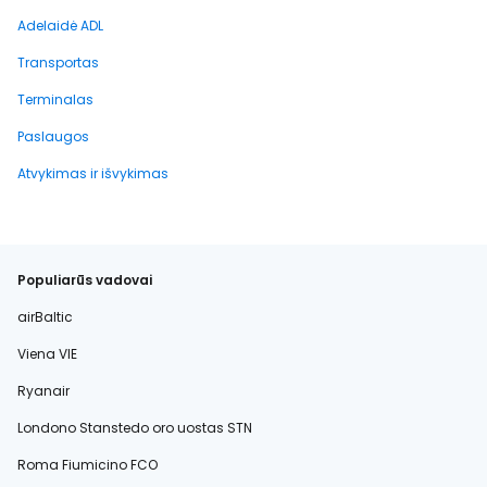
Adelaidė ADL
Transportas
Terminalas
Paslaugos
Atvykimas ir išvykimas
Populiarūs vadovai
airBaltic
Viena VIE
Ryanair
Londono Stanstedo oro uostas STN
Roma Fiumicino FCO