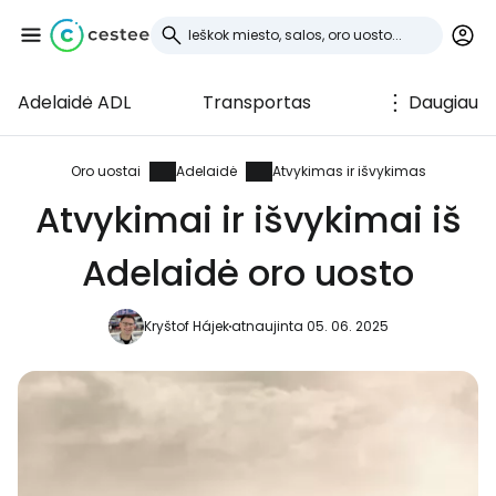
Adelaidė ADL
Transportas
Daugiau
Prisijunkite prie
Cestee
Oro uostai
Adelaidė
Atvykimas ir išvykimas
Atvykimai ir išvykimai iš
... pasaulinė kelionių bendruomenė
Adelaidė oro uosto
Tęsti su Google
Kryštof Hájek
atnaujinta 05. 06. 2025
Tęsti su Facebook
Tęsti el. paštu