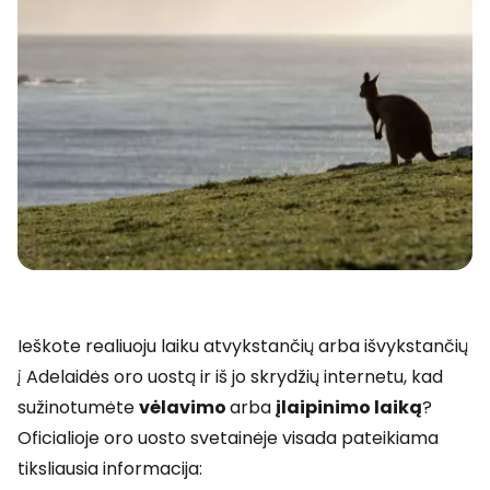
Ieškote realiuoju laiku atvykstančių arba išvykstančių
į Adelaidės oro uostą ir iš jo skrydžių internetu, kad
sužinotumėte
vėlavimo
arba
įlaipinimo laiką
?
Oficialioje oro uosto svetainėje visada pateikiama
tiksliausia informacija: