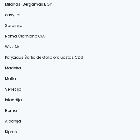
Milanas-Bergamas BGY
easyJet
Sardinija
Roma Čiampino CIA
Wizz Air
Paryžiaus Šarlio de Golio oro uostas CDG
Madeira
Malta
Venecija
Islandija
Roma
Albanija
Kipras