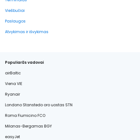
Viešbučiai
Paslaugos
Atvykimas ir išvykimas
Populiarūs vadovai
airBaltic
Viena VIE
Ryanair
Londono Stanstedo oro uostas STN
Roma Fiumicino FCO
Milanas-Bergamas BGY
easyJet