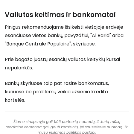
Valiutos keitimas ir bankomatai
Pinigus rekomenduojame išsikeisti viešojoje erdvėje
esančiuose vietos bankų, pavyzdžiui, "Al Barid" arba
"Banque Centrale Populaire", skyriuose.
Prie bagažo juostų esančių valiutos keityklų kursai
nepalankūs.
Bankų skyriuose taip pat rasite bankomatus,
kuriuose be problemų veikia užsienio kredito
kortelės.
Šiame straipsnyje gali būti partnerių nuorodų, iš kurių mūsų
redakcinė komanda gali gauti komisinių, jei spustelėsite nuorodą. Žr.
mūsų
reklamos politikos
puslapį.