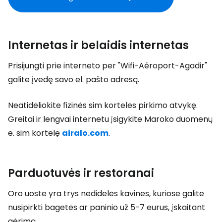
Internetas ir belaidis internetas
Prisijungti prie interneto per "Wifi-Aéroport-Agadir"
galite įvedę savo el. pašto adresą.
Neatidėliokite fizinės sim kortelės pirkimo atvykę.
Greitai ir lengvai internetu įsigykite Maroko duomenų
e. sim kortelę
airalo.com
.
Parduotuvės ir restoranai
Oro uoste yra trys nedidelės kavinės, kuriose galite
nusipirkti bagetės ar paninio už 5-7 eurus, įskaitant
gėrimą.