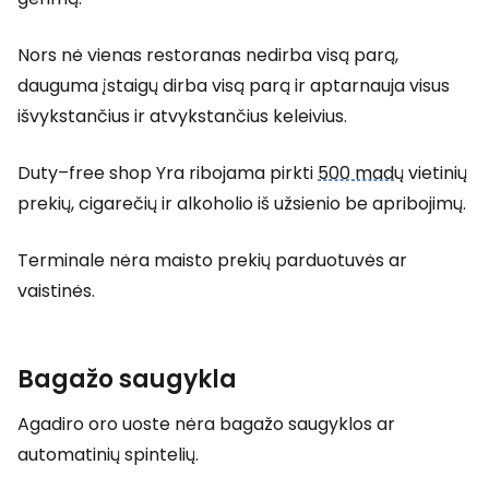
Nors nė vienas restoranas nedirba visą parą,
dauguma įstaigų dirba visą parą ir aptarnauja visus
išvykstančius ir atvykstančius keleivius.
Duty–free shop
Yra ribojama pirkti
500 mad
ų vietinių
prekių, cigarečių ir alkoholio iš užsienio be apribojimų.
Terminale nėra maisto prekių parduotuvės ar
vaistinės.
Bagažo saugykla
Agadiro oro uoste nėra bagažo saugyklos ar
automatinių spintelių.