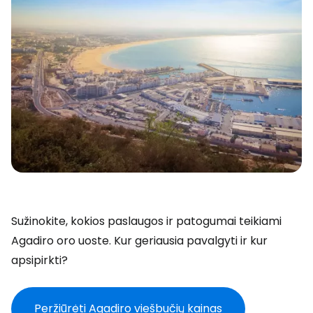
Sužinokite, kokios paslaugos ir patogumai teikiami
Agadiro oro uoste. Kur geriausia pavalgyti ir kur
apsipirkti?
Peržiūrėti Agadiro viešbučių kainas