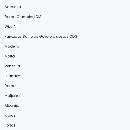
Sardinija
Roma Čiampino CIA
Wizz Air
Paryžiaus Šarlio de Golio oro uostas CDG
Madeira
Malta
Venecija
Islandija
Roma
Maljorka
Albanija
Kipras
Portas