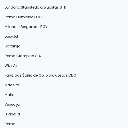
Londono Stanstedo oro uostas STN
Roma Fiumicino FCO
Milanas-Bergamas BGY
easyJet
Sardinija
Roma Čiampino CIA
Wizz Air
Paryžiaus Šarlio de Golio oro uostas CDG
Madeira
Malta
Venecija
Islandija
Roma