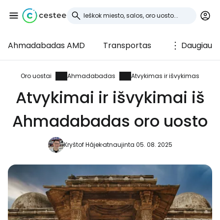
Ahmadabadas AMD
Transportas
Daugiau
Prisijunkite prie
Cestee
Oro uostai
Ahmadabadas
Atvykimas ir išvykimas
Atvykimai ir išvykimai iš
... pasaulinė kelionių bendruomenė
Ahmadabadas oro uosto
Tęsti su Google
Kryštof Hájek
atnaujinta 05. 08. 2025
Tęsti su Facebook
Tęsti el. paštu