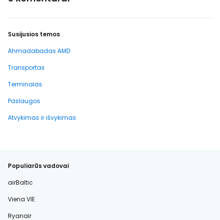
Susijusios temos
Ahmadabadas AMD
Transportas
Terminalas
Paslaugos
Atvykimas ir išvykimas
Populiarūs vadovai
airBaltic
Viena VIE
Ryanair