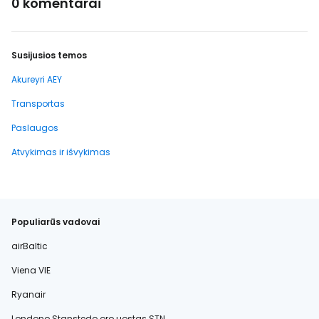
0 komentarai
Susijusios temos
Akureyri AEY
Transportas
Paslaugos
Atvykimas ir išvykimas
Populiarūs vadovai
airBaltic
Viena VIE
Ryanair
Londono Stanstedo oro uostas STN