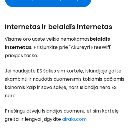
Internetas ir belaidis internetas
Visame oro uoste veikia nemokamas
belaidis
internetas
. Prisijunkite prie "Akureyri FreeWifi"
prieigos taško.
Jei naudojate ES šalies sim kortelę, Islandijoje galite
skambinti ir naudotis duomenimis tokiomis pačiomis
kainomis kaip ir savo šalyje, nors Islandija nėra ES
narė.
Priešingu atveju Islandijos duomenų el. sim kortelę
greitai ir lengvai įsigykite
airalo.com
.