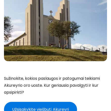
Sužinokite, kokios paslaugos ir patogumai teikiami
Akureyrio oro uoste. Kur geriausia pavalgyti ir kur
apsipirkti?
Užsisakykite viešbutį Akureyri