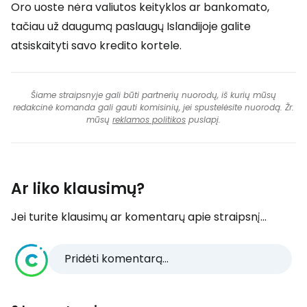
Oro uoste nėra valiutos keityklos ar bankomato,
tačiau už daugumą paslaugų Islandijoje galite
atsiskaityti savo kredito kortele.
Šiame straipsnyje gali būti partnerių nuorodų, iš kurių mūsų
redakcinė komanda gali gauti komisinių, jei spustelėsite nuorodą. Žr.
mūsų
reklamos politikos
puslapį.
Ar liko klausimų?
Jei turite klausimų ar komentarų apie straipsnį...
Pridėti komentarą...