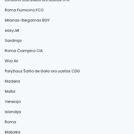
Roma Fiumicino FCO
Milanas-Bergamas BGY
easyJet
Sardinija
Roma Čiampino CIA
Wizz Air
Paryžiaus Šarlio de Golio oro uostas CDG
Madeira
Malta
Venecija
Islandija
Roma
Maljorka