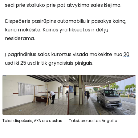
sėdi prie staliuko prie pat atvykimo salės išėjimo.
Dispečeris pasirūpins automobiliu ir pasakys kainą,
kurią mokėsite. Kainos yra fiksuotos ir dėl jų
nesiderama.
Į pagrindinius salos kurortus visada mokėkite nuo
20
usd
iki
25 usd
ir tik grynaisiais pinigais.
Taksi dispečeris, AXA oro uostas
Taksi, oro uostas Anguilla