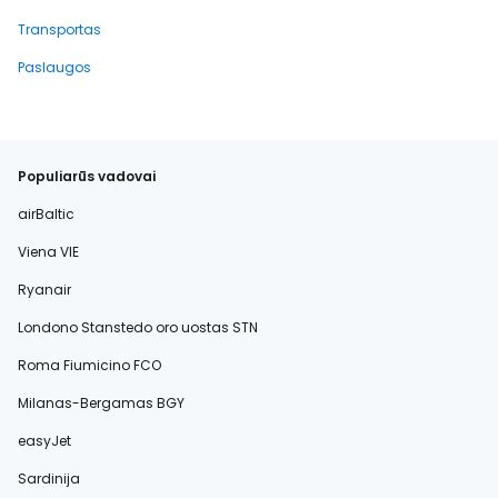
Transportas
Paslaugos
Populiarūs vadovai
airBaltic
Viena VIE
Ryanair
Londono Stanstedo oro uostas STN
Roma Fiumicino FCO
Milanas-Bergamas BGY
easyJet
Sardinija