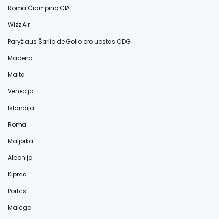
Roma Čiampino CIA
Wizz Air
Paryžiaus Šarlio de Golio oro uostas CDG
Madeira
Malta
Venecija
Islandija
Roma
Maljorka
Albanija
Kipras
Portas
Malaga