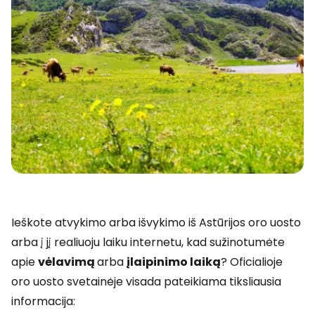
Ieškote atvykimo arba išvykimo iš Astūrijos oro uosto
arba į jį realiuoju laiku internetu, kad sužinotumėte
apie
vėlavimą
arba
įlaipinimo laiką
? Oficialioje
oro uosto svetainėje visada pateikiama tiksliausia
informacija: