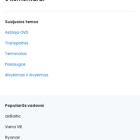
Susijusios temos
Astūrija OVD
Transportas
Terminalas
Paslaugos
Atvykimas ir išvykimas
Populiarūs vadovai
airBaltic
Viena VIE
Ryanair