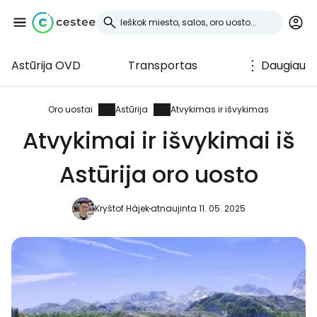
Astūrija OVD
Transportas
Daugiau
Prisijunkite prie
Cestee
Oro uostai
Astūrija
Atvykimas ir išvykimas
Atvykimai ir išvykimai iš
... pasaulinė kelionių bendruomenė
Astūrija oro uosto
Tęsti su Google
Kryštof Hájek
atnaujinta 11. 05. 2025
Tęsti su Facebook
Tęsti el. paštu