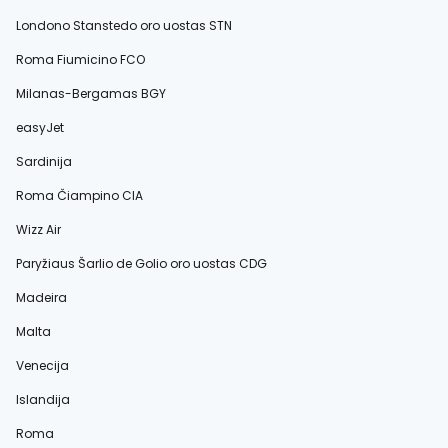
Londono Stanstedo oro uostas STN
Roma Fiumicino FCO
Milanas-Bergamas BGY
easyJet
Sardinija
Roma Čiampino CIA
Wizz Air
Paryžiaus Šarlio de Golio oro uostas CDG
Madeira
Malta
Venecija
Islandija
Roma