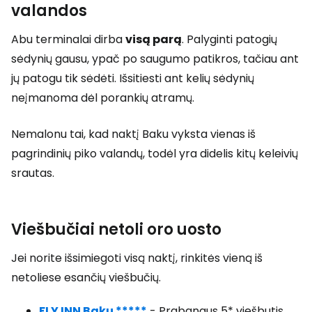
valandos
Abu terminalai dirba
visą parą
. Palyginti patogių
sėdynių gausu, ypač po saugumo patikros, tačiau ant
jų patogu tik sėdėti. Išsitiesti ant kelių sėdynių
neįmanoma dėl porankių atramų.
Nemalonu tai, kad naktį Baku vyksta vienas iš
pagrindinių piko valandų, todėl yra didelis kitų keleivių
srautas.
Viešbučiai netoli oro uosto
Jei norite išsimiegoti visą naktį, rinkitės vieną iš
netoliese esančių viešbučių.
FLY INN Baku *****
- Prabangus 5* viešbutis