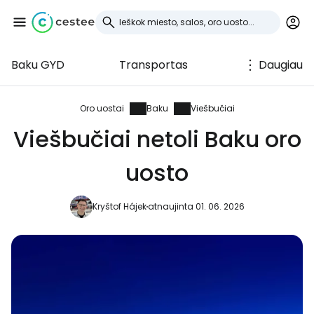
Baku GYD
Transportas
Daugiau
Prisijunkite prie
Cestee
Oro uostai
Baku
Viešbučiai
Viešbučiai netoli Baku oro
... pasaulinė kelionių bendruomenė
uosto
Tęsti su Google
Kryštof Hájek
atnaujinta 01. 06. 2026
Tęsti su Facebook
Tęsti el. paštu