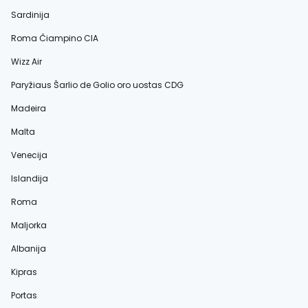
Sardinija
Roma Čiampino CIA
Wizz Air
Paryžiaus Šarlio de Golio oro uostas CDG
Madeira
Malta
Venecija
Islandija
Roma
Maljorka
Albanija
Kipras
Portas