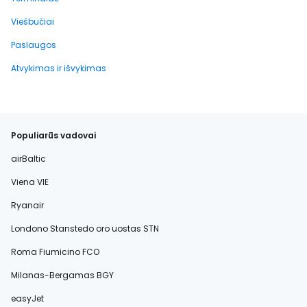
Viešbučiai
Paslaugos
Atvykimas ir išvykimas
Populiarūs vadovai
airBaltic
Viena VIE
Ryanair
Londono Stanstedo oro uostas STN
Roma Fiumicino FCO
Milanas-Bergamas BGY
easyJet