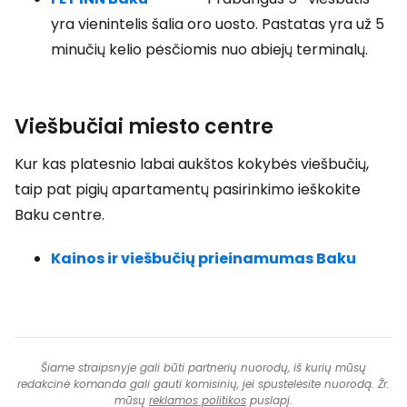
yra vienintelis šalia oro uosto. Pastatas yra už 5
minučių kelio pėsčiomis nuo abiejų terminalų.
Viešbučiai miesto centre
Kur kas platesnio labai aukštos kokybės viešbučių,
taip pat pigių apartamentų pasirinkimo ieškokite
Baku centre.
Kainos ir viešbučių prieinamumas Baku
Šiame straipsnyje gali būti partnerių nuorodų, iš kurių mūsų
redakcinė komanda gali gauti komisinių, jei spustelėsite nuorodą. Žr.
mūsų
reklamos politikos
puslapį.