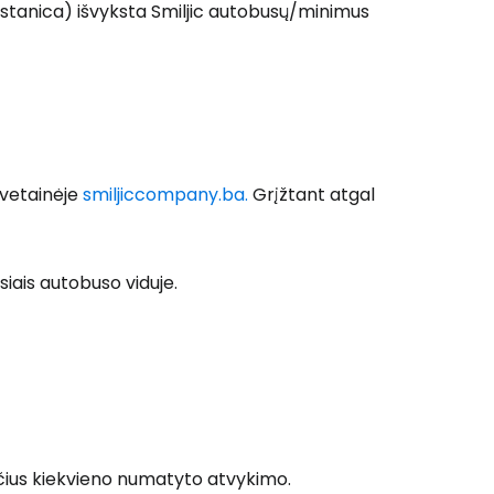
 stanica) išvyksta Smiljic autobusų/minimus
 prie Cestee
svetainėje
smiljiccompany.ba.
Grįžtant atgal
Tęsti su Google
siais autobuso viduje.
ęsti su Facebook
Tęsti el. paštu
ičius kiekvieno numatyto atvykimo.