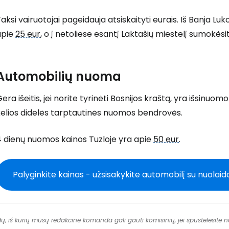
aksi vairuotojai pageidauja atsiskaityti eurais. Iš Banja Lu
apie
25 eur
, o į netoliese esantį Laktašių miestelį sumokės
Automobilių nuoma
era išeitis, jei norite tyrinėti Bosnijos kraštą, yra išsinuomo
kelios didelės tarptautinės nuomos bendrovės.
4 dienų nuomos kainos Tuzloje yra apie
50 eur
.
Palyginkite kainas - užsisakykite automobilį su nuolaid
dų, iš kurių mūsų redakcinė komanda gali gauti komisinių, jei spustelėsite