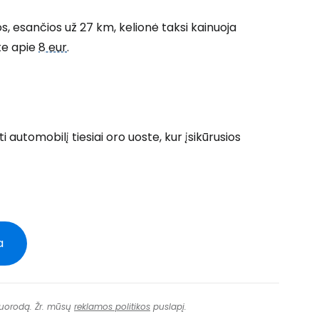
kos, esančios už 27 km, kelionė taksi kainuoja
ite apie
8 eur
.
ti automobilį tiesiai oro uoste, kur įsikūrusios
a
 nuorodą. Žr. mūsų
reklamos politikos
puslapį.