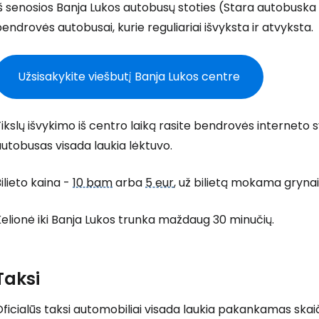
š senosios Banja Lukos autobusų stoties (Stara autobuska
endrovės autobusai, kurie reguliariai išvyksta ir atvyksta.
Prisijunkite
Užsisakykite viešbutį Banja Lukos centre
... pasaulinė kelionių bendruomenė
ikslų išvykimo iš centro laiką rasite bendrovės interneto 
utobusas visada laukia lėktuvo.
ilieto kaina -
10 bam
arba
5 eur
, už bilietą mokama grynai
T
elionė iki Banja Lukos trunka maždaug 30 minučių.
Taksi
ficialūs taksi automobiliai visada laukia pakankamas ska