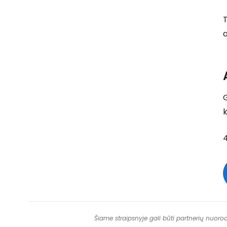
T
G
Šiame straipsnyje gali būti partnerių nuoro