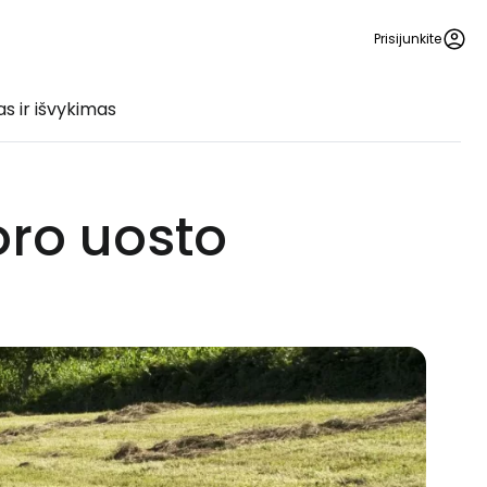
Prisijunkite
s ir išvykimas
oro uosto