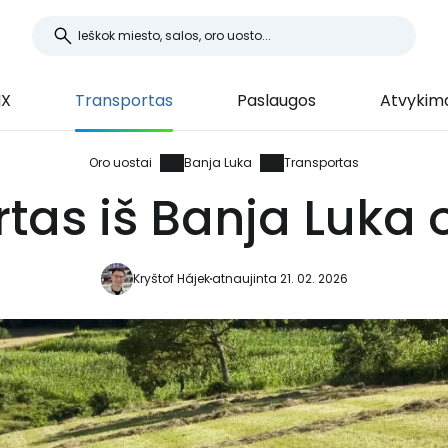
NX
Transportas
Paslaugos
Atvykima
Oro uostai
Banja Luka
Transportas
tas iš Banja Luka 
Kryštof Hájek
atnaujinta 21. 02. 2026