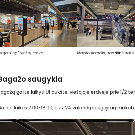
urger King", viešoji erdvė
Maisto kiemelis, tranzitinė dalis
Bagažo saugykla
agažą galite laikyti U1 aukšte, viešojoje erdvėje prie 1/2 te
arbo laikas 7:00-18:00, o už 24 valandų saugojimą mokate 