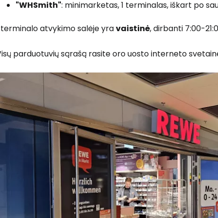
"WHSmith"
: minimarketas, 1 terminalas, iškart po sa
 terminalo atvykimo salėje yra
vaistinė
, dirbanti 7:00-21:0
Prisijunkite
isų parduotuvių sąrašą rasite oro uosto interneto svetain
... pasaulinė kelionių bendruomenė
T