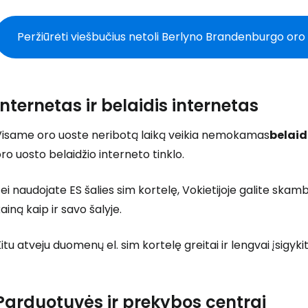
Peržiūrėti viešbučius netoli Berlyno Brandenburgo oro
Internetas ir belaidis internetas
Visame oro uoste neribotą laiką veikia nemokamas
belaid
ro uosto belaidžio interneto tinklo.
ei naudojate ES šalies sim kortelę, Vokietijoje galite skam
ainą kaip ir savo šalyje.
itu atveju duomenų el. sim kortelę greitai ir lengvai įsigyk
Parduotuvės ir prekybos centrai