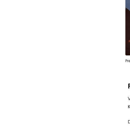
Pr
V
K
D