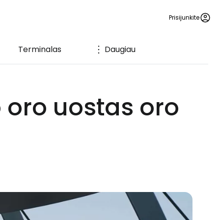
Prisijunkite
Terminalas
Daugiau
oro uostas oro