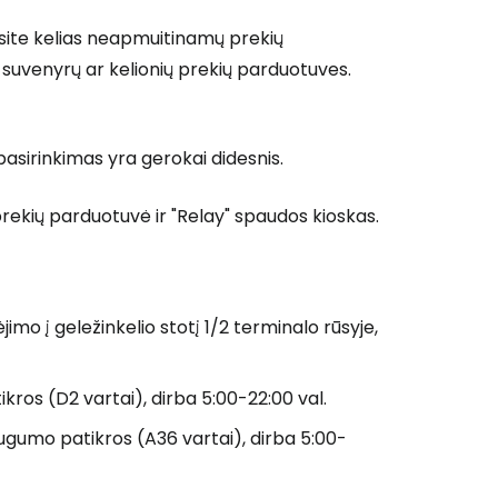
site kelias neapmuitinamų prekių
suvenyrų ar kelionių prekių parduotuves.
asirinkimas yra gerokai didesnis.
ekių parduotuvė ir "Relay" spaudos kioskas.
ėjimo į geležinkelio stotį 1/2 terminalo rūsyje,
ikros (D2 vartai), dirba 5:00-22:00 val.
saugumo patikros (A36 vartai), dirba 5:00-