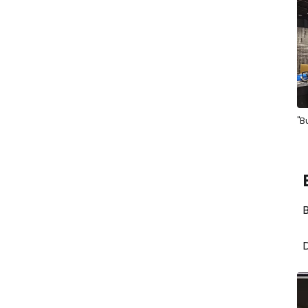
"B
B
D