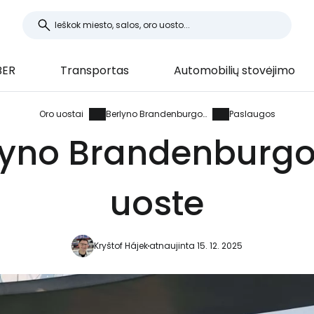
BER
Transportas
Automobilių stovėjimo
Oro uostai
Berlyno Brandenburgo oro uostas
Paslaugos
lyno Brandenburgo 
uoste
Kryštof Hájek
atnaujinta 15. 12. 2025