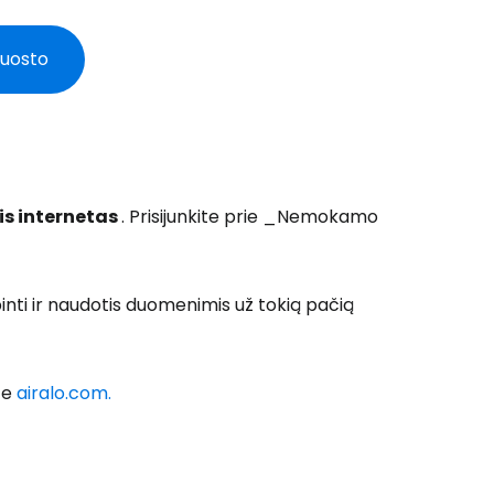
 uosto
is internetas
. Prisijunkite prie _Nemokamo
binti ir naudotis duomenimis už tokią pačią
ite
airalo.com.