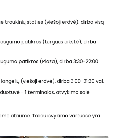
e traukinių stoties (viešoji erdvė), dirba visą
o saugumo patikros (turgaus aikštė), dirba
saugumo patikros (Plaza), dirba 3:30-22:00
 langelių (viešoji erdvė), dirba 3:00-21:30 val.
rduotuvė - 1 terminalas, atvykimo salė
me atriume. Toliau išvykimo vartuose yra