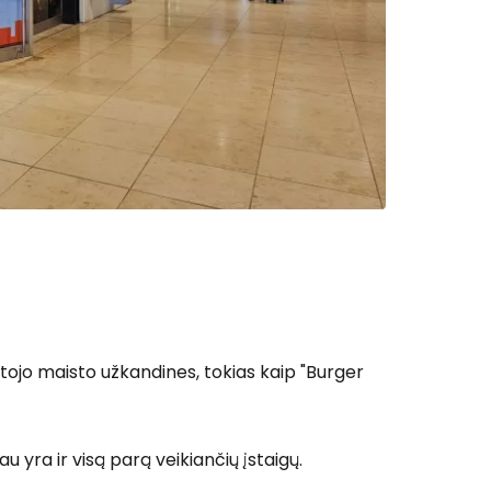
tojo maisto užkandines, tokias kaip "Burger
 yra ir visą parą veikiančių įstaigų.