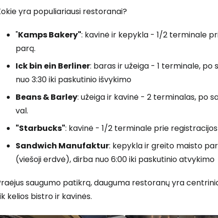
okie yra populiariausi restoranai?
"
Kamps Bakery"
: kavinė ir kepykla - 1/2 terminale pri
parą.
Ick bin ein Berliner
: baras ir užeiga - 1 terminale, p
nuo 3:30 iki paskutinio išvykimo
Beans & Barley
: užeiga ir kavinė - 2 terminalas, po 
val.
"Starbucks"
: kavinė - 1/2 terminale prie registracijos
Sandwich Manufaktur
: kepykla ir greito maisto pa
(viešoji erdvė), dirba nuo 6:00 iki paskutinio atvykimo
Praėjus saugumo patikrą, dauguma restoranų yra centrinia
ik kelios bistro ir kavinės.