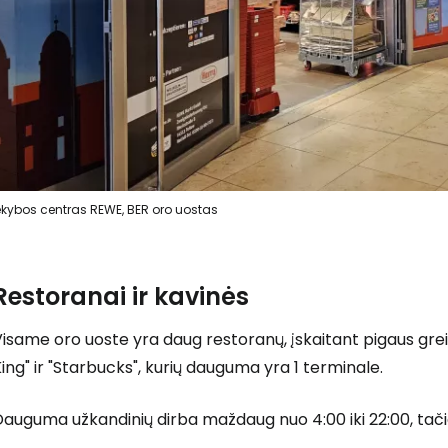
ekybos centras REWE, BER oro uostas
Restoranai ir kavinės
isame oro uoste yra daug restoranų, įskaitant pigaus grei
ing" ir "Starbucks", kurių dauguma yra 1 terminale.
auguma užkandinių dirba maždaug nuo 4:00 iki 22:00, tačiau