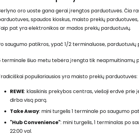
erlyno oro uoste gana gerai įrengtos parduotuvės. Čia ra
arduotuves, spaudos kioskus, maisto prekių parduotuves, 
aip pat yra elektronikos ar mados prekių parduotuvių.
o saugumo patikros, ypač 1/2 terminaluose, parduotuvių p
 terminale šiuo metu tebėra įrengta tik neapmuitinamų pr
radiciškai populiariausios yra maisto prekių parduotuvės:
REWE
: klasikinis prekybos centras, viešoji erdvė prie į
dirba visą parą.
Take Away
: mini turgelis 1 terminale po saugumo pat
"Hub Convenience"
: mini turgelis, 1 terminalas po 
22:00 val.