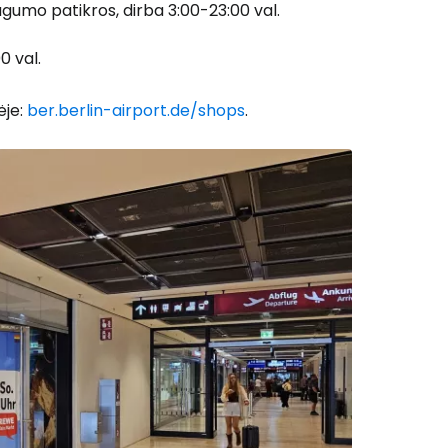
ugumo patikros, dirba 3:00-23:00 val.
0 val.
 prie Cestee
ėje:
ber.berlin-airport.de/shops
.
Tęsti su Google
ęsti su Facebook
Tęsti el. paštu