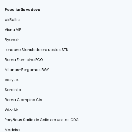
Populiarūs vadovai
airBaltic
Viena VIE
Ryanair
Londono Stanstedo oro uostas STN
Roma Fiumicino FCO
Milanas-Bergamas BGY
easyJet
Sardinija
Roma Čiampino CIA
Wizz Air
Paryžiaus Šarlio de Golio oro uostas CDG
Madeira