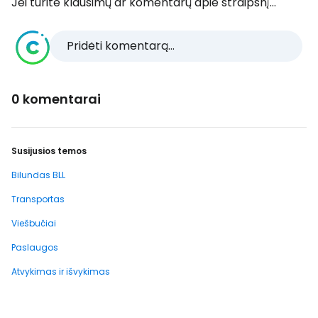
Jei turite klausimų ar komentarų apie straipsnį...
Pridėti komentarą...
0 komentarai
Susijusios temos
Bilundas BLL
Transportas
Viešbučiai
Paslaugos
Atvykimas ir išvykimas