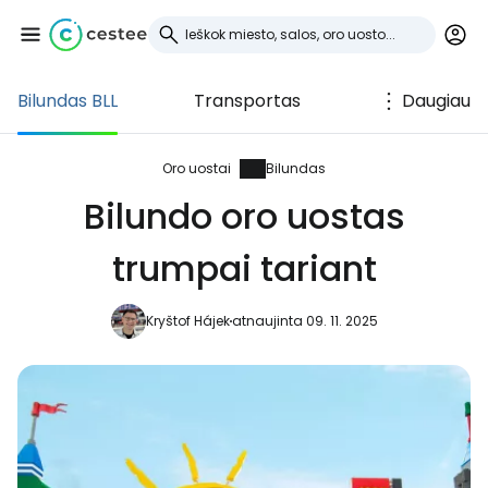
Bilundas BLL
Transportas
Daugiau
Prisijunkite prie
Cestee
Oro uostai
Bilundas
Bilundo oro uostas
... pasaulinė kelionių bendruomenė
trumpai tariant
Tęsti su Google
Kryštof Hájek
atnaujinta 09. 11. 2025
Tęsti su Facebook
Tęsti el. paštu