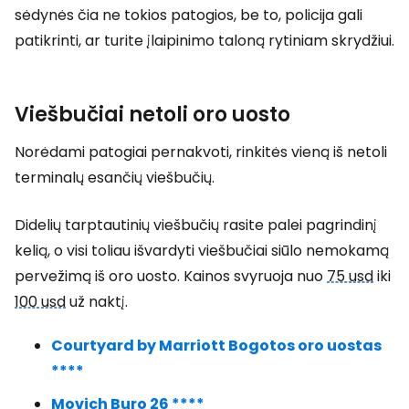
sėdynės čia ne tokios patogios, be to, policija gali
patikrinti, ar turite įlaipinimo taloną rytiniam skrydžiui.
Viešbučiai netoli oro uosto
Norėdami patogiai pernakvoti, rinkitės vieną iš netoli
terminalų esančių viešbučių.
Didelių tarptautinių viešbučių rasite palei pagrindinį
kelią, o visi toliau išvardyti viešbučiai siūlo nemokamą
pervežimą iš oro uosto. Kainos svyruoja nuo
75 usd
iki
100 usd
už naktį.
Courtyard by Marriott Bogotos oro uostas
****
Movich Buro 26 ****