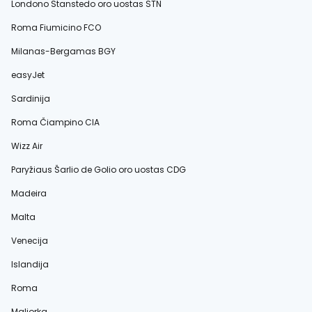
Londono Stanstedo oro uostas STN
Roma Fiumicino FCO
Milanas-Bergamas BGY
easyJet
Sardinija
Roma Čiampino CIA
Wizz Air
Paryžiaus Šarlio de Golio oro uostas CDG
Madeira
Malta
Venecija
Islandija
Roma
Maljorka