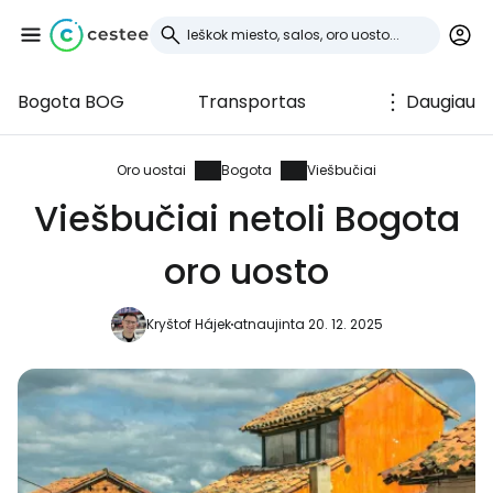
Bogota BOG
Transportas
Daugiau
Prisijunkite prie
Cestee
Oro uostai
Bogota
Viešbučiai
Viešbučiai netoli Bogota
... pasaulinė kelionių bendruomenė
oro uosto
Tęsti su Google
Kryštof Hájek
atnaujinta 20. 12. 2025
Tęsti su Facebook
Tęsti el. paštu