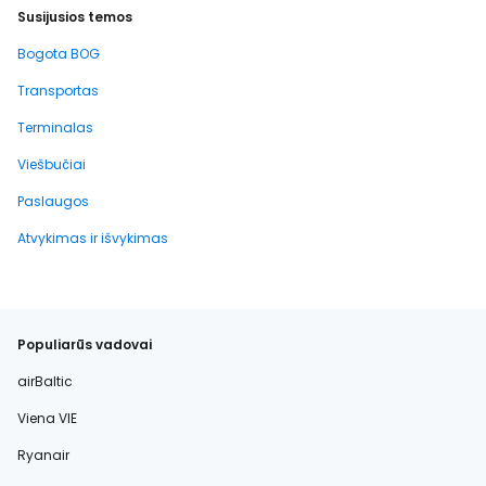
Susijusios temos
Bogota BOG
Transportas
Terminalas
Viešbučiai
Paslaugos
Atvykimas ir išvykimas
Populiarūs vadovai
airBaltic
Viena VIE
Ryanair