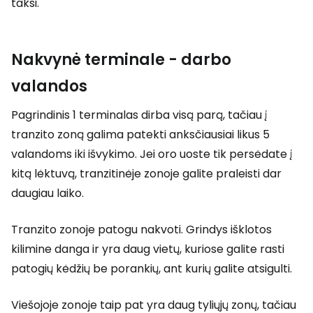
taksi.
Nakvynė terminale - darbo
valandos
Pagrindinis 1 terminalas dirba visą parą, tačiau į
tranzito zoną galima patekti anksčiausiai likus 5
valandoms iki išvykimo. Jei oro uoste tik persėdate į
kitą lėktuvą, tranzitinėje zonoje galite praleisti dar
daugiau laiko.
Tranzito zonoje patogu nakvoti. Grindys išklotos
kilimine danga ir yra daug vietų, kuriose galite rasti
patogių kėdžių be porankių, ant kurių galite atsigulti.
Viešojoje zonoje taip pat yra daug tyliųjų zonų, tačiau