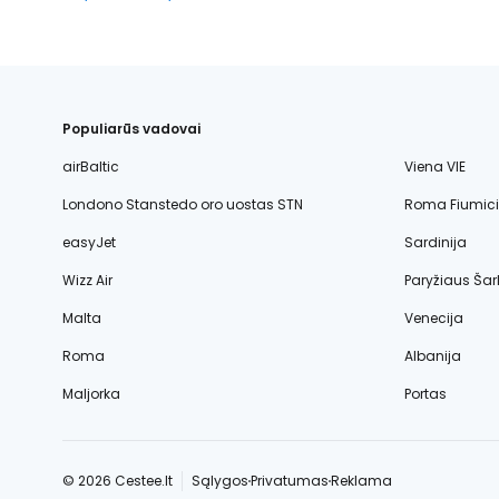
Populiarūs vadovai
airBaltic
Viena VIE
Londono Stanstedo oro uostas STN
Roma Fiumic
easyJet
Sardinija
Wizz Air
Paryžiaus Šar
Malta
Venecija
Roma
Albanija
Maljorka
Portas
© 2026 Cestee.lt
Sąlygos
Privatumas
Reklama