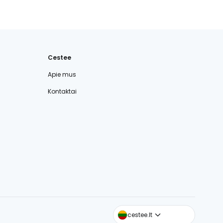
Cestee
Apie mus
Kontaktai
cestee.com
cestee.lt