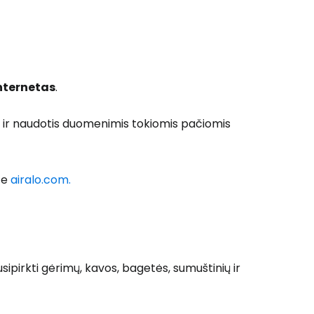
 prie Cestee
internetas
.
nti ir naudotis duomenimis tokiomis pačiomis
Tęsti su Google
ite
airalo.com.
ęsti su Facebook
sipirkti gėrimų, kavos, bagetės, sumuštinių ir
Tęsti el. paštu