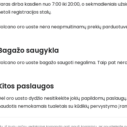
aras dirba kasdien nuo 7:00 iki 20:00, o sekmadieniais užsida
etoli registracijos stalų.
Bolcano oro uoste nėra neapmuitinamų prekių parduotuvės 
Bagažo saugykla
Bolcano oro uoste bagažo saugoti negalima. Taip pat nėr
Kitos paslaugos
ėl oro uosto dydžio nesitikėkite jokių papildomų paslaugų
naudotis nemokamais tualetais su kūdikių pervystymo įran
dų, iš kurių mūsų redakcinė komanda gali gauti komisinių, jei spustelėsite