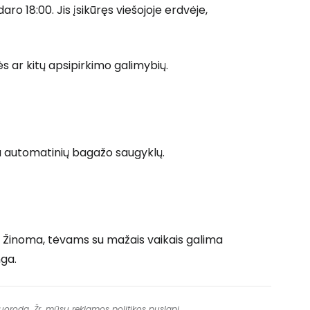
ro 18:00. Jis įsikūręs viešojoje erdvėje,
ar kitų apsipirkimo galimybių.
a automatinių bagažo saugyklų.
. Žinoma, tėvams su mažais vaikais galima
ga.
 nuorodą. Žr. mūsų
reklamos politikos
puslapį.