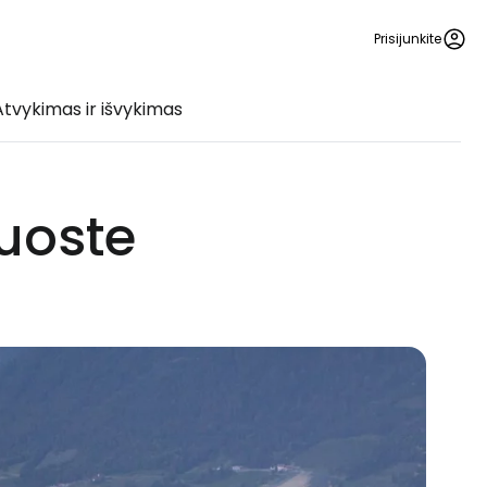
Prisijunkite
Atvykimas ir išvykimas
uoste