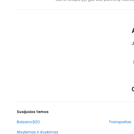
J
Susijusios temos
Bolzano BZO
Transportas
Atvykimas ir išvykimas