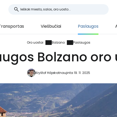
Transportas
Viešbučiai
Paslaugos
Oro uostai
Bolzano
Paslaugos
augos Bolzano oro 
Kryštof Hájek
atnaujinta 19. 11. 2025