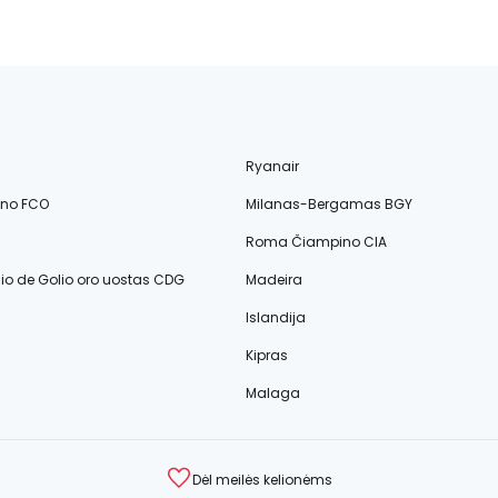
Ryanair
ino FCO
Milanas-Bergamas BGY
Roma Čiampino CIA
lio de Golio oro uostas CDG
Madeira
Islandija
Kipras
Malaga
Dėl meilės kelionėms