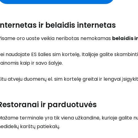
Internetas ir belaidis internetas
Prisijunkite
Visame oro uoste veikia neribotas nemokamas
belaidis 
... pasaulinė kelionių bendruomenė
ei naudojate ES šalies sim kortelę, Italijoje galite skambi
ainomis kaip ir savo šalyje.
itu atveju duomenų el. sim kortelę greitai ir lengvai įsigyk
T
Restoranai ir parduotuvės
ažame terminale yra tik viena užkandinė, kurioje galite nu
edidelių karštų patiekalų.