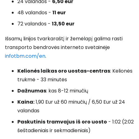
24 valandos -
6,50 eur
48 valandos -
11 eur
72 valandos -
13,50 eur
Išsamų linijos tvarkaraštį ir žemėlapį galima rasti
transporto bendrovės interneto svetainėje
infotbm.com/en
.
Kelionės laikas oro uostas-centras
: Kelionės
trukmė - 33 minutės
Dažnumas
: kas 8-12 minučių
Kaina:
1,90 Eur už 60 minučių / 6,50 Eur už 24
valandas
Paskutinis
tramvajus
iš
oro uosto
- 1:02 (2:02
šeštadieniais ir sekmadieniais)