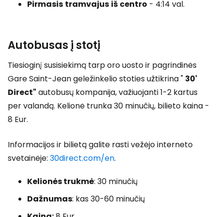
Pirmasis
tramvajus
iš
centro
- 4:14 val.
Autobusas į stotį
Tiesioginį susisiekimą tarp oro uosto ir pagrindinės
Gare Saint-Jean geležinkelio stoties užtikrina "
30'
Direct"
autobusų kompanija, važiuojanti 1-2 kartus
per valandą. Kelionė trunka 30 minučių, bilieto kaina -
8 Eur.
Informacijos ir bilietą galite rasti vežėjo interneto
svetainėje:
30direct.com/en
.
Kelionės trukmė
: 30 minučių
Dažnumas
: kas 30-60 minučių
Kaina:
8 Eur