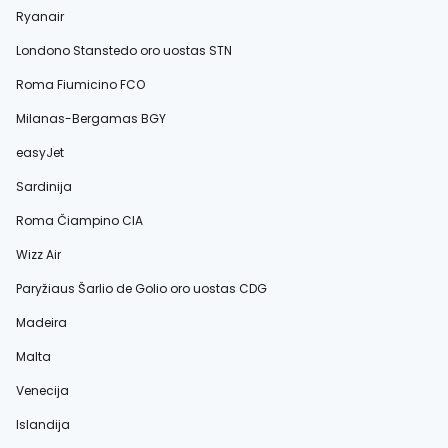
Ryanair
Londono Stanstedo oro uostas STN
Roma Fiumicino FCO
Milanas-Bergamas BGY
easyJet
Sardinija
Roma Čiampino CIA
Wizz Air
Paryžiaus Šarlio de Golio oro uostas CDG
Madeira
Malta
Venecija
Islandija