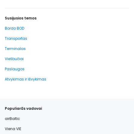
Susijusios temos
Bordo BOD
Transportas
Terminalas
Viešbučiai
Paslaugos
Atvykimas ir išvykimas
Populiarūs vadovai
airBaltic
Viena VIE