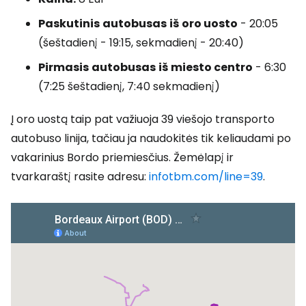
Paskutinis
autobusas
iš
oro uosto
- 20:05
(šeštadienį - 19:15, sekmadienį - 20:40)
Pirmasis
autobusas
iš
miesto centro
- 6:30
(7:25 šeštadienį, 7:40 sekmadienį)
Į oro uostą taip pat važiuoja 39 viešojo transporto
autobuso linija, tačiau ja naudokitės tik keliaudami po
vakarinius Bordo priemiesčius. Žemėlapį ir
tvarkaraštį rasite adresu:
infotbm.com/line=39
.