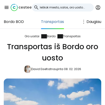
Bordo BOD
Transportas
Daugiau
Prisijunkite prie
Cestee
Oro uostai
Bordo
Transportas
Transportas iš Bordo oro
... pasaulinė kelionių bendruomenė
uosto
Tęsti su Google
David Eiselt
atnaujinta 08. 02. 2026
Tęsti su Facebook
Tęsti el. paštu