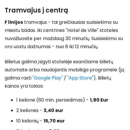
Tramvajus į centrą
F linijos
tramvajus - tai greičiausias susisiekimo su
miestu būdas. Iki centrinės "Hotel de Ville" stotelės
nuvažiuosite per maždaug 30 minučių. Susisiekimo su
oro uostu dažnumas - nuo 8 iki 12 minučių.
Bilietus galima įsigyti stotelėje esančiame bilietų
automate arba naudojantis mobiliąja programėle (ją
galima rasti
"Google Play"
/
"App Store"
). Bilietų
kainos yra tokios:
1 kelionė (60 min. persėdimas) -
1,90 Eur
2 kelionės -
3,40 eur
10 kelionių -
15,70 eur