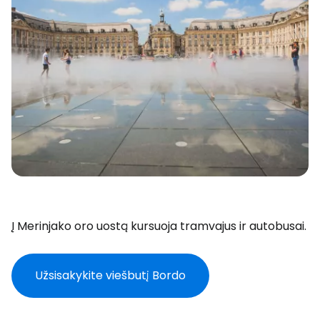
Į Merinjako oro uostą kursuoja tramvajus ir autobusai.
Užsisakykite viešbutį Bordo