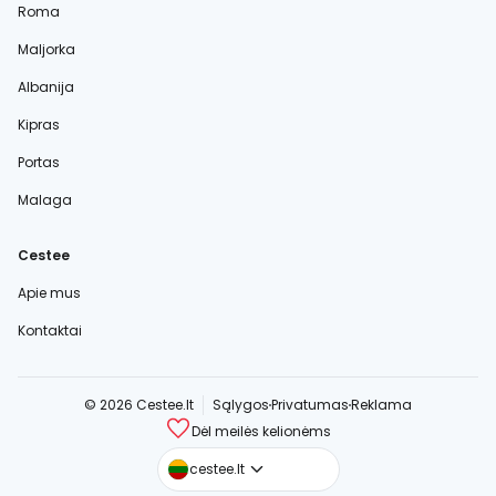
Roma
Maljorka
Albanija
Kipras
Portas
Malaga
Cestee
Apie mus
Kontaktai
© 2026 Cestee.lt
Sąlygos
Privatumas
Reklama
Dėl meilės kelionėms
cestee.com
cestee.lt
cestee.sk