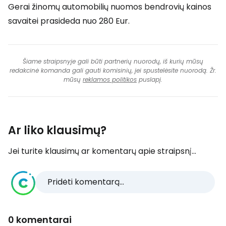
Gerai žinomų automobilių nuomos bendrovių kainos
savaitei prasideda nuo 280 Eur.
Šiame straipsnyje gali būti partnerių nuorodų, iš kurių mūsų
redakcinė komanda gali gauti komisinių, jei spustelėsite nuorodą. Žr.
mūsų
reklamos politikos
puslapį.
Ar liko klausimų?
Jei turite klausimų ar komentarų apie straipsnį...
Pridėti komentarą...
0 komentarai