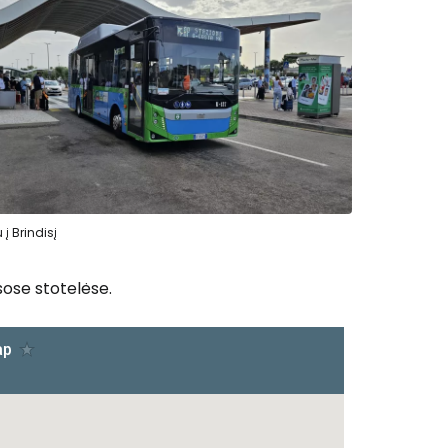
į Brindisį
isose stotelėse.
 prie Cestee