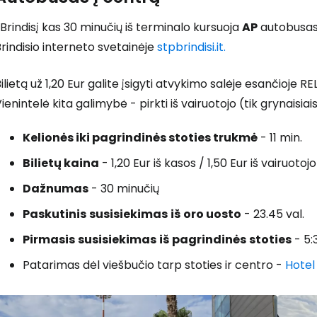
 Brindisį kas 30 minučių iš terminalo kursuoja
AP
autobusas.
rindisio interneto svetainėje
stpbrindisi.it.
ilietą už 1,20 Eur galite įsigyti atvykimo salėje esančioje R
ienintelė kita galimybė - pirkti iš vairuotojo (tik grynaisiais
Kelionės iki pagrindinės stoties trukmė
- 11 min.
Bilietų kaina
- 1,20 Eur iš kasos / 1,50 Eur iš vairuotojo
Dažnumas
- 30 minučių
Paskutinis
susisiekimas
iš
oro uosto
- 23.45 val.
Pirmasis
susisiekimas
iš
pagrindinės
stoties
- 5:3
Patarimas dėl viešbučio tarp stoties ir centro -
Hotel