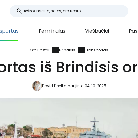
sportas
Terminalas
Viešbučiai
Pas
Oro uostai
Brindisis
Transportas
rtas iš Brindisis o
David Eiselt
atnaujinta 04. 10. 2025