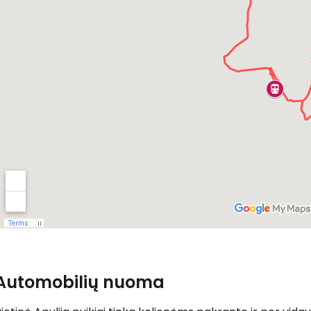
... pasaulinė kelionių bendruomenė
T
Automobilių nuoma