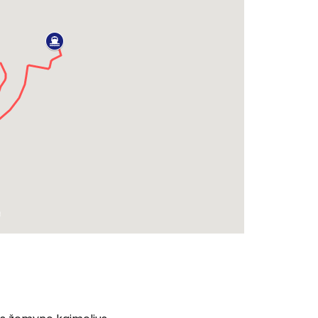
Tęsti su Google
ęsti su Facebook
Tęsti el. paštu