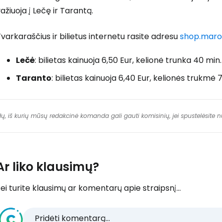
ažiuoja į Lečę ir Tarantą.
varkaraščius ir bilietus internetu rasite adresu
shop.marozz
Lečė
: bilietas kainuoja 6,50 Eur, kelionė trunka 40 min.
Taranto
: bilietas kainuoja 6,40 Eur, kelionės trukmė 
dų, iš kurių mūsų redakcinė komanda gali gauti komisinių, jei spustelėsite
Ar liko klausimų?
ei turite klausimų ar komentarų apie straipsnį...
Pridėti komentarą...