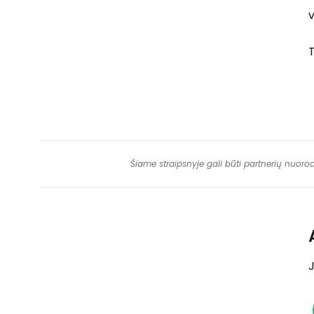
v
T
Šiame straipsnyje gali būti partnerių nuoro
J