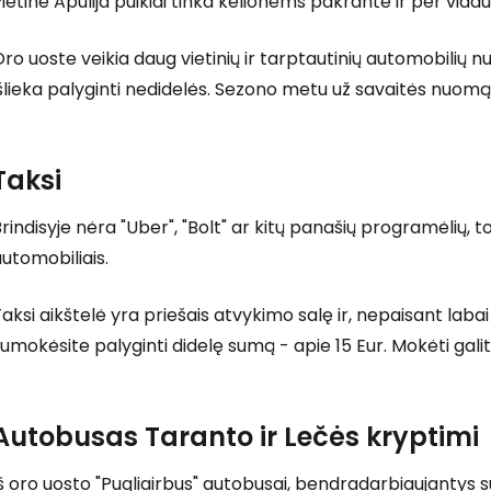
ietinė Apulija puikiai tinka kelionėms pakrante ir per vid
ro uoste veikia daug vietinių ir tarptautinių automobilių 
šlieka palyginti nedidelės. Sezono metu už savaitės nuomą
Taksi
rindisyje nėra "Uber", "Bolt" ar kitų panašių programėlių, to
utomobiliais.
aksi aikštelė yra priešais atvykimo salę ir, nepaisant laba
umokėsite palyginti didelę sumą - apie 15 Eur. Mokėti galite 
Autobusas Taranto ir Lečės kryptimi
š oro uosto "Pugliairbus" autobusai, bendradarbiaujantys su