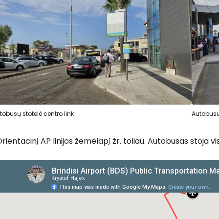
tobusų stotelė centro link
Autobusu 
rientacinį AP linijos žemėlapį žr. toliau. Autobusas stoja v
Prisijunkite