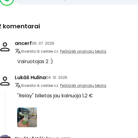
2 komentarai
ancerf
06. 07. 2026
Išversta iš cestee.cz
Peržiūrėti originalų tekstą
Vairuotojas 2 :)
Lukáš Hulina
04. 10. 2025
Išversta iš cestee.cz
Peržiūrėti originalų tekstą
"Relay" bilietas jau kainuoja 1,2 €