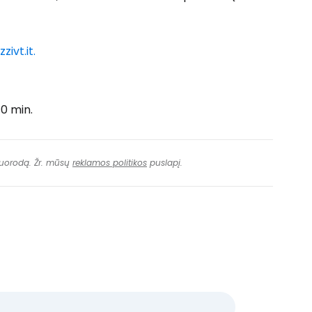
ivt.it.
70 min.
 nuorodą. Žr. mūsų
reklamos politikos
puslapį.