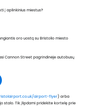
kti į aplinkinius miestus?
jungiantis oro uostą su Bristolio miesto
giasi Cannon Street pagrindinėje autobusų
ristolairport.co.uk/airport-flyer
) arba
 stalo. Tik įlipdami pridėkite kortelę prie