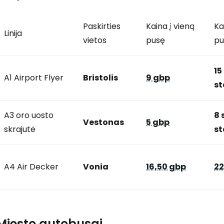
Paskirties
Kaina į vieną
Ka
Linija
vietos
pusę
pu
15
A1 Airport Flyer
Bristolis
9 gbp
st
A3 oro uosto
8 
Vestonas
5 gbp
skrajutė
st
A4 Air Decker
Vonia
16,50 gbp
22
Miesto autobusai