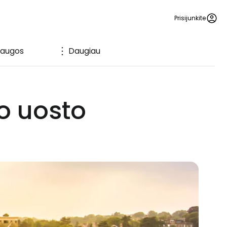
Prisijunkite
laugos
Daugiau
ro uosto