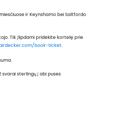
riemiesčiuose ir Keynshamo bei Saltfordo
tojo. Tik įlipdami pridėkite kortelę prie
airdecker.com/book-ticket
.
 suma.
2 svarai sterlingų į abi puses