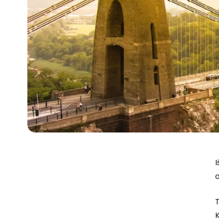
I
o
T
K