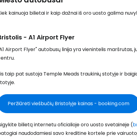
iek kainuoja bilietai ir kaip dažnai iš oro uosto galima nuvy
Bristolis - A1 Airport Flyer
A1 Airport Flyer" autobusų linija yra vienintelis maršrutas, 
entru.
is taip pat sustoja Temple Meads traukinių stotyje ir bai
totyje.
Peržiūrėti viešbučių Bristolyje kainas - booking.com
sigykite bilietą internetu oficialioje oro uosto svetainėje (
b
atogiai naudodamiesi savo kreditine kortele prie vairuotojo