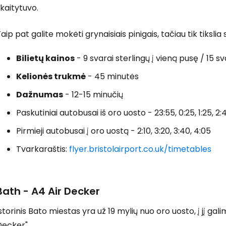
kaitytuvo.
aip pat galite mokėti grynaisiais pinigais, tačiau tik tikslia
Prisijunkite
Bilietų kainos
- 9 svarai sterlingų į vieną pusę / 15 sv
... pasaulinė kelionių bendruomenė
Kelionės trukmė
- 45 minutės
Dažnumas
- 12-15 minučių
Paskutiniai autobusai iš oro uosto - 23:55, 0:25, 1:25, 2:
Pirmieji autobusai į oro uostą - 2:10, 3:20, 3:40, 4:05
T
Tvarkaraštis:
flyer.bristolairport.co.uk/timetables
Bath - A4 Air Decker
storinis Bato miestas yra už 19 mylių nuo oro uosto, į jį gal
Decker".