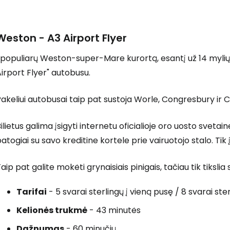
Weston - A3 Airport Flyer
 populiarų Weston-super-Mare kurortą, esantį už 14 mylių 
irport Flyer" autobusu.
akeliui autobusai taip pat sustoja Worle, Congresbury ir C
ilietus galima įsigyti internetu oficialioje oro uosto svetain
atogiai su savo kreditine kortele prie vairuotojo stalo. Tik 
aip pat galite mokėti grynaisiais pinigais, tačiau tik tikslia
Tarifai
- 5 svarai sterlingų į vieną pusę / 8 svarai ste
Kelionės trukmė
- 43 minutės
Dažnumas
- 60 minučių