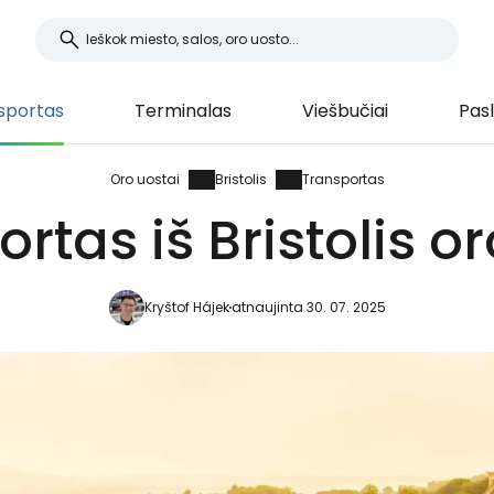
sportas
Terminalas
Viešbučiai
Pas
Oro uostai
Bristolis
Transportas
rtas iš Bristolis o
Kryštof Hájek
atnaujinta 30. 07. 2025