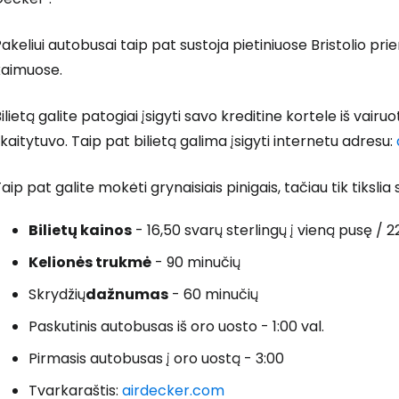
akeliui autobusai taip pat sustoja pietiniuose Bristolio p
kaimuose.
ilietą galite patogiai įsigyti savo kreditine kortele iš vairuo
kaitytuvo. Taip pat bilietą galima įsigyti internetu adresu:
aip pat galite mokėti grynaisiais pinigais, tačiau tik tikslia
Bilietų kainos
- 16,50 svarų sterlingų į vieną pusę / 2
Kelionės trukmė
- 90 minučių
Skrydžių
dažnumas
- 60 minučių
Paskutinis autobusas iš oro uosto - 1:00 val.
Pirmasis autobusas į oro uostą - 3:00
Tvarkaraštis:
airdecker.com