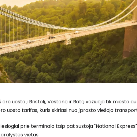
š oro uosto į Bristolį, Vestoną ir Batą važiuoja tik miesto 
ro uosto tarifas, kuris skiriasi nuo įprasto viešojo transpor
iesiogiai prie terminalo taip pat sustoja "National Express
aralystės vietas.