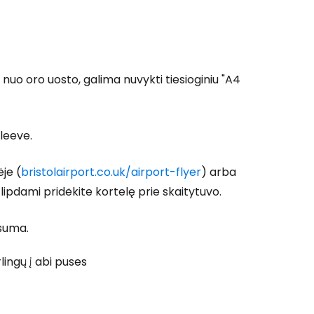
nuo oro uosto, galima nuvykti tiesioginiu "A4
leeve.
ėje (
bristolairport.co.uk/airport-flyer
) arba
įlipdami pridėkite kortelę prie skaitytuvo.
 suma.
rlingų į abi puses