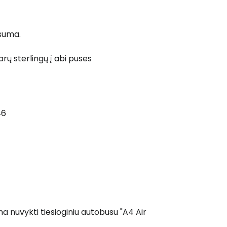
 suma.
 prie Cestee
arų sterlingų į abi puses
Tęsti su Google
46
ęsti su Facebook
Tęsti el. paštu
ima nuvykti tiesioginiu autobusu "A4 Air