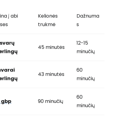
ina į abi
Kelionės
Dažnuma
ses
trukmė
s
 svarų
12-15
45 minutės
erlingų
minučių
svarai
60
43 minutės
erlingų
minučių
60
 gbp
90 minučių
minučių