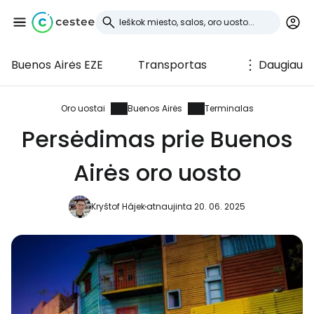
Buenos Airės EZE
Transportas
Daugiau
Prisijunkite prie
Cestee
Oro uostai
Buenos Airės
Terminalas
Persėdimas prie Buenos
... pasaulinė kelionių bendruomenė
Airės oro uosto
Tęsti su Google
Kryštof Hájek
atnaujinta 20. 06. 2025
Tęsti su Facebook
Tęsti el. paštu