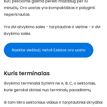
kurį pėsčiomis galima pereiti maždaug per 10
minučių. Oro uostas yra kompaktiškas ir palyginti
neperkrautas.
Yra dvi atvykimo salės - tarptautinė ir vietinė - ir dvi
išvykimo salės.
Raskite viešbutį netoli Ezeizos oro uosto
Kuris terminalas
Išvykimo terminalai žymimi ne A, B, C, o sektoriais,
kurie gerokai skiriasi nuo terminalų pavadinimų.
Iš tam tikro sektoriaus vidaus ir tarptautiniai skrydžiai