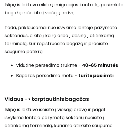
Išlipę iš lėktuvo eikite į imigracijos kontrolę, pasiimkite
bagažą ir išeikite į viešąją erdvę.
Tada, priklausomai nuo išvykimo lentoje pažymėto
sektoriaus, eikite į kairę arba į dešinę į atitinkamą
terminalą, kur registruosite bagažą ir praeisite
saugumo patikrą.
Vidutinė persėdimo trukmė -
40-65 minutės
Bagažas persėdimo metu -
turite pasiimti
Vidaus -> tarptautinis bagažas
Išlipę iš lėktuvo išeisite į viešąją erdvę ir pagal
išvykimo lentoje pažymėtą sektorių nueisite į
atitinkamą terminalą, kuriame atliksite saugumo