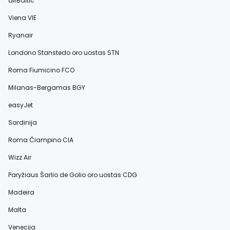
airBaltic
Viena VIE
Ryanair
Londono Stanstedo oro uostas STN
Roma Fiumicino FCO
Milanas-Bergamas BGY
easyJet
Sardinija
Roma Čiampino CIA
Wizz Air
Paryžiaus Šarlio de Golio oro uostas CDG
Madeira
Malta
Venecija