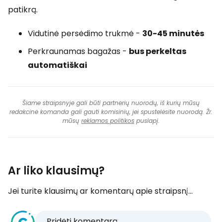
patikrą.
Vidutinė persėdimo trukmė -
30-45 minutės
Perkraunamas bagažas -
bus perkeltas
automatiškai
Šiame straipsnyje gali būti partnerių nuorodų, iš kurių mūsų
redakcinė komanda gali gauti komisinių, jei spustelėsite nuorodą. Žr.
mūsų
reklamos politikos
puslapį.
Ar liko klausimų?
Jei turite klausimų ar komentarų apie straipsnį...
Pridėti komentarą...