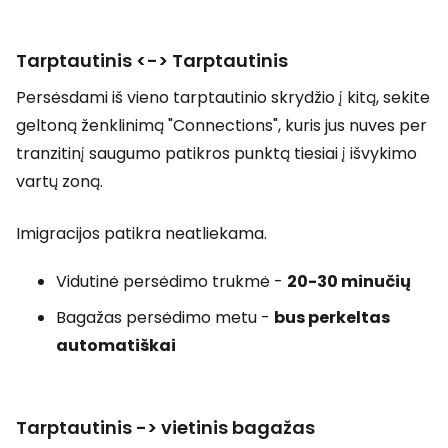
Tarptautinis <-> Tarptautinis
Persėsdami iš vieno tarptautinio skrydžio į kitą, sekite
geltoną ženklinimą "Connections", kuris jus nuves per
tranzitinį saugumo patikros punktą tiesiai į išvykimo
vartų zoną.
Imigracijos patikra neatliekama.
Vidutinė persėdimo trukmė -
20-30 minučių
Bagažas persėdimo metu -
bus perkeltas
automatiškai
Tarptautinis -> vietinis bagažas