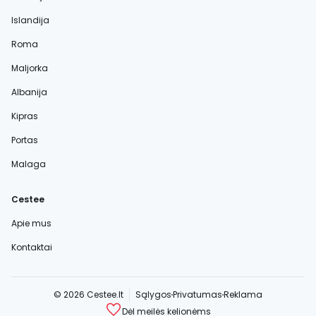
Islandija
Roma
Maljorka
Albanija
Kipras
Portas
Malaga
Cestee
Apie mus
Kontaktai
© 2026 Cestee.lt
Sąlygos
Privatumas
Reklama
Dėl meilės kelionėms