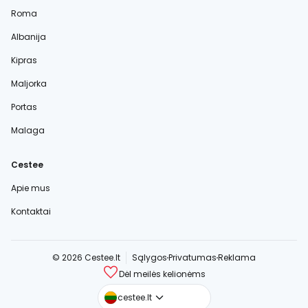
Roma
Albanija
Kipras
Maljorka
Portas
Malaga
Cestee
Apie mus
Kontaktai
© 2026 Cestee.lt
Sąlygos
Privatumas
Reklama
Dėl meilės kelionėms
cestee.com
cestee.lt