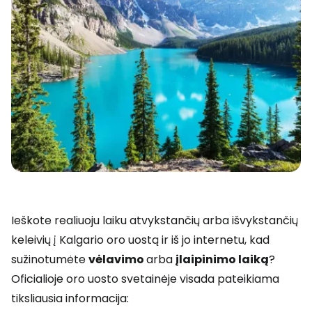
Ieškote realiuoju laiku atvykstančių arba išvykstančių
keleivių į Kalgario oro uostą ir iš jo internetu, kad
sužinotumėte
vėlavimo
arba
įlaipinimo laiką
?
Oficialioje oro uosto svetainėje visada pateikiama
tiksliausia informacija: