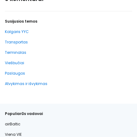
Susijusios temos
Kalgaris YYC
Transportas
Terminalas
Viešbučiai
Paslaugos
Atvykimas ir išvykimas
Populiarūs vadovai
airBaltic
Viena VIE