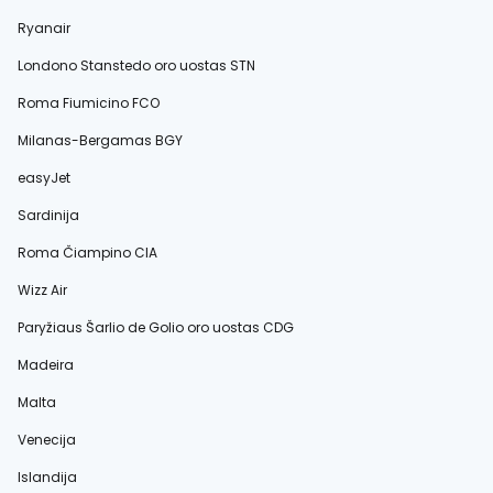
Ryanair
Londono Stanstedo oro uostas STN
Roma Fiumicino FCO
Milanas-Bergamas BGY
easyJet
Sardinija
Roma Čiampino CIA
Wizz Air
Paryžiaus Šarlio de Golio oro uostas CDG
Madeira
Malta
Venecija
Islandija