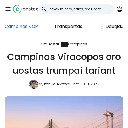
Campinas VCP
Transportas
Daugiau
Prisijunkite prie
Cestee
Oro uostai
Campinas
Campinas Viracopos oro
... pasaulinė kelionių bendruomenė
uostas trumpai tariant
Tęsti su Google
Kryštof Hájek
atnaujinta 08. 11. 2025
Tęsti su Facebook
Tęsti el. paštu