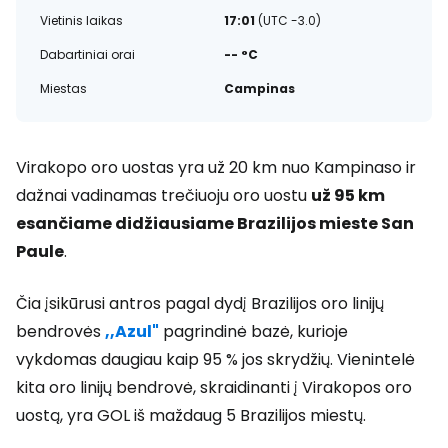
Vietinis laikas
17:01
(UTC -3.0)
Dabartiniai orai
-- °C
Miestas
Campinas
Virakopo oro uostas yra už 20 km nuo Kampinaso ir
dažnai vadinamas trečiuoju oro uostu
už 95 km
esančiame didžiausiame Brazilijos mieste San
Paule
.
Čia įsikūrusi antros pagal dydį Brazilijos oro linijų
bendrovės
,,Azul"
pagrindinė bazė, kurioje
vykdomas daugiau kaip 95 % jos skrydžių. Vienintelė
kita oro linijų bendrovė, skraidinanti į Virakopos oro
uostą, yra GOL iš maždaug 5 Brazilijos miestų.