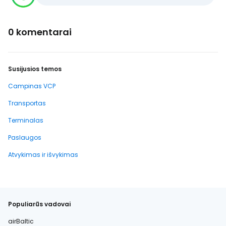
0 komentarai
Susijusios temos
Campinas VCP
Transportas
Terminalas
Paslaugos
Atvykimas ir išvykimas
Populiarūs vadovai
airBaltic