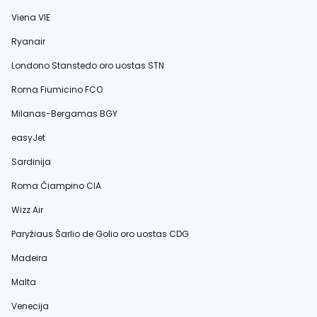
Viena VIE
Ryanair
Londono Stanstedo oro uostas STN
Roma Fiumicino FCO
Milanas-Bergamas BGY
easyJet
Sardinija
Roma Čiampino CIA
Wizz Air
Paryžiaus Šarlio de Golio oro uostas CDG
Madeira
Malta
Venecija