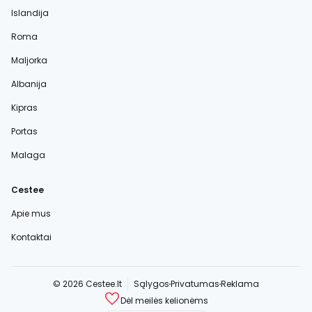
Islandija
Roma
Maljorka
Albanija
Kipras
Portas
Malaga
Cestee
Apie mus
Kontaktai
© 2026 Cestee.lt
Sąlygos
Privatumas
Reklama
Dėl meilės kelionėms
cestee.com