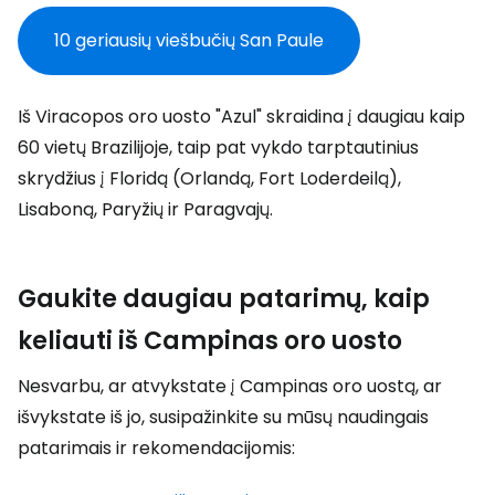
10 geriausių viešbučių San Paule
Iš Viracopos oro uosto "Azul" skraidina į daugiau kaip
60 vietų Brazilijoje, taip pat vykdo tarptautinius
skrydžius į Floridą (Orlandą, Fort Loderdeilą),
Lisaboną, Paryžių ir Paragvajų.
Gaukite daugiau patarimų, kaip
keliauti iš Campinas oro uosto
Nesvarbu, ar atvykstate į Campinas oro uostą, ar
išvykstate iš jo, susipažinkite su mūsų naudingais
patarimais ir rekomendacijomis: