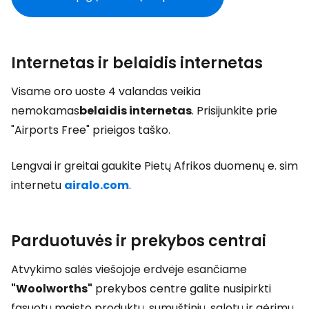
Internetas ir belaidis internetas
Visame oro uoste 4 valandas veikia
nemokamas
belaidis internetas
. Prisijunkite prie
"Airports Free" prieigos taško.
Lengvai ir greitai gaukite Pietų Afrikos duomenų e. sim
internetu
airalo.com
.
Parduotuvės ir prekybos centrai
Atvykimo salės viešojoje erdvėje esančiame
"Woolworths"
prekybos centre galite nusipirkti
fasuotų maisto produktų, sumuštinių, salotų ir gėrimų.