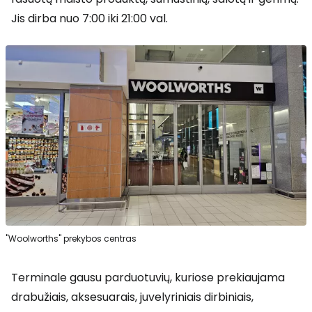
Jis dirba nuo 7:00 iki 21:00 val.
"Woolworths" prekybos centras
Terminale gausu parduotuvių, kuriose prekiaujama
drabužiais, aksesuarais, juvelyriniais dirbiniais,