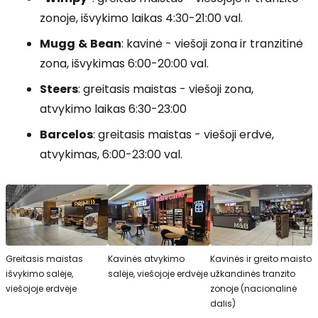
zonoje, išvykimo laikas 4:30-21:00 val.
Mugg
&
Bean
: kavinė - viešoji zona ir tranzitinė
zona, išvykimas 6:00-20:00 val.
Steers
: greitasis maistas - viešoji zona,
atvykimo laikas 6:30-23:00
Barcelos
: greitasis maistas - viešoji erdvė,
atvykimas, 6:00-23:00 val.
Greitasis maistas
Kavinės atvykimo
Kavinės ir greito maisto
išvykimo salėje,
salėje, viešojoje erdvėje
užkandinės tranzito
viešojoje erdvėje
zonoje (nacionalinė
dalis)