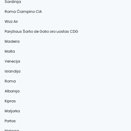
Sardinija
Roma Čiampino CIA
Wizz Air
Paryžiaus Šarlio de Golio oro uostas CDG
Madeira
Malta
Venecija
Islandija
Roma
Albanija
Kipras
Maljorka
Portas
Malaga