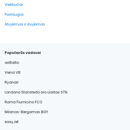
Viešbučiai
Paslaugos
Atvykimas ir išvykimas
Populiarūs vadovai
airBaltic
Viena VIE
Ryanair
Londono Stanstedo oro uostas STN
Roma Fiumicino FCO
Milanas-Bergamas BGY
easyJet