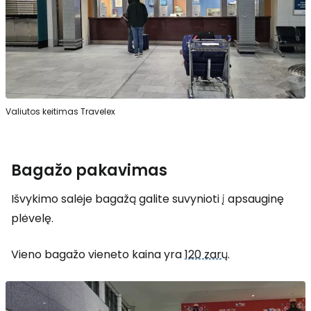
Valiutos keitimas Travelex
Bagažo pakavimas
Išvykimo salėje bagažą galite suvynioti į apsauginę
plėvelę.
Vieno bagažo vieneto kaina yra
120 zar
ų.