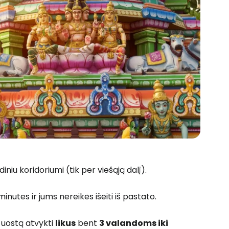
diniu koridoriumi (tik per viešąją dalį).
nutes ir jums nereikės išeiti iš pastato.
 uostą atvykti
likus
bent
3 valandoms iki