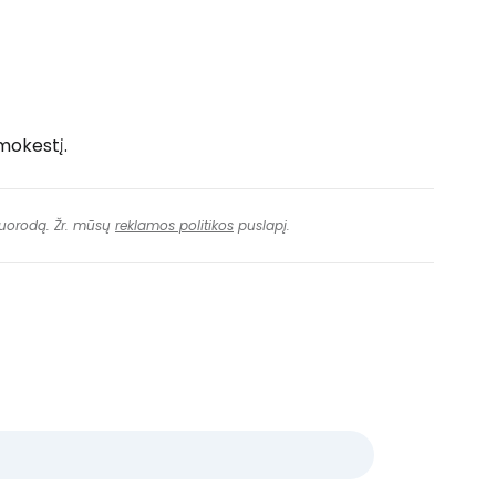
okestį.
 nuorodą. Žr. mūsų
reklamos politikos
puslapį.