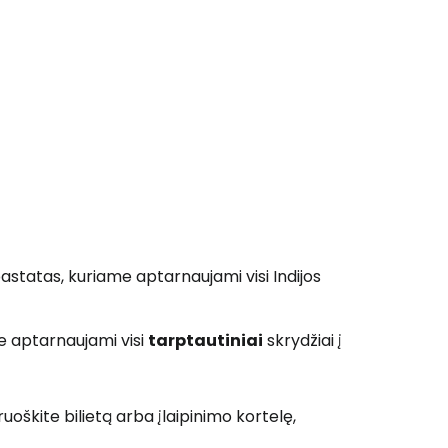
astatas, kuriame aptarnaujami visi Indijos
e aptarnaujami visi
tarptautiniai
skrydžiai į
uoškite bilietą arba įlaipinimo kortelę,