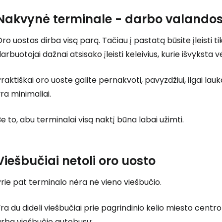
Nakvynė terminale - darbo valando
ro uostas dirba visą parą. Tačiau į pastatą būsite įleisti ti
arbuotojai dažnai atsisako įleisti keleivius, kurie išvyksta v
raktiškai oro uoste galite pernakvoti, pavyzdžiui, ilgai lau
ra minimaliai.
e to, abu terminalai visą naktį būna labai užimti.
Viešbučiai netoli oro uosto
rie pat terminalo nėra nė vieno viešbučio.
ra du dideli viešbučiai prie pagrindinio kelio miesto centr
arba viešbučio autobusu: