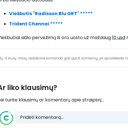
Viešbutis "Radisson Blu GRT" *****
Trident Chennai *****
iešbučiai siūlo pervežimą iš oro uosto už maždaug
10 usd
m
dų, iš kurių mūsų redakcinė komanda gali gauti komisinių, jei spustelėsite
Ar liko klausimų?
ei turite klausimų ar komentarų apie straipsnį...
Pridėti komentarą...