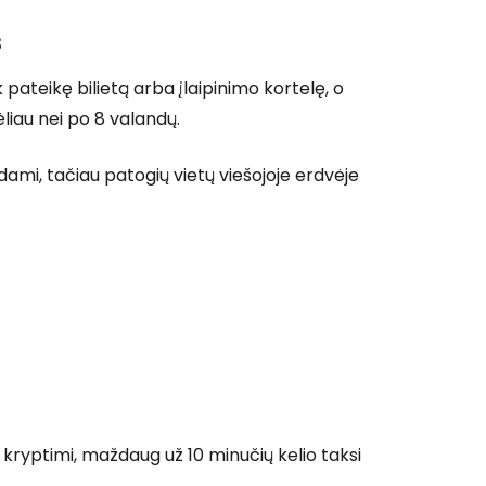
s
k pateikę bilietą arba įlaipinimo kortelę, o
ėliau nei po 8 valandų.
kdami, tačiau patogių vietų viešojoje erdvėje
o kryptimi, maždaug už 10 minučių kelio taksi