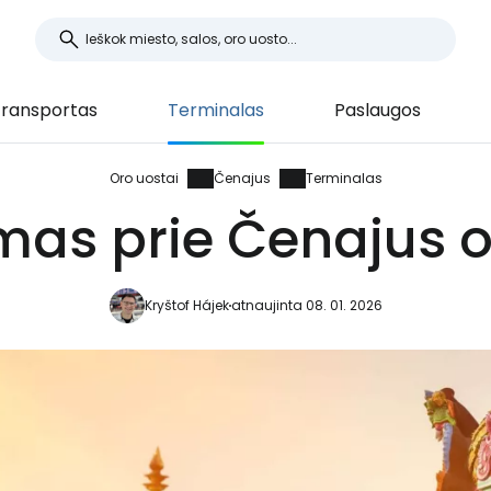
ransportas
Terminalas
Paslaugos
Oro uostai
Čenajus
Terminalas
mas prie Čenajus o
Kryštof Hájek
atnaujinta 08. 01. 2026