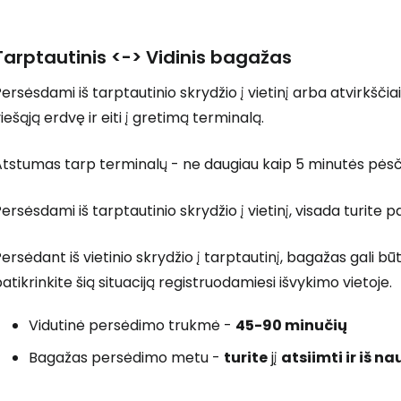
Tarptautinis <-> Vidinis bagažas
ersėsdami iš tarptautinio skrydžio į vietinį arba atvirkščiai, v
iešąją erdvę ir eiti į gretimą terminalą.
tstumas tarp terminalų - ne daugiau kaip 5 minutės pėsčio
ersėsdami iš tarptautinio skrydžio į vietinį, visada turite pa
ersėdant iš vietinio skrydžio į tarptautinį, bagažas gali b
atikrinkite šią situaciją registruodamiesi išvykimo vietoje.
Vidutinė persėdimo trukmė -
45-90 minučių
Bagažas persėdimo metu -
turite
jį
atsiimti ir iš n