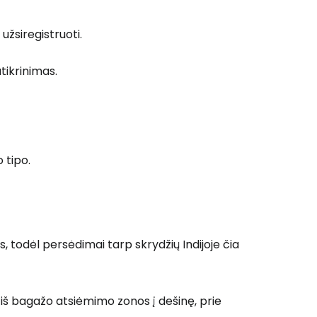
užsiregistruoti.
tikrinimas.
 tipo.
, todėl persėdimai tarp skrydžių Indijoje čia
 prie Cestee
 iš bagažo atsiėmimo zonos į dešinę, prie