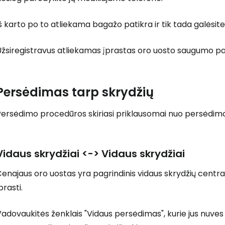
š karto po to atliekama bagažo patikra ir tik tada galėsite 
Užsiregistravus atliekamas įprastas oro uosto saugumo pa
Persėdimas tarp skrydžių
Persėdimo procedūros skiriasi priklausomai nuo persėdimo
Vidaus skrydžiai <-> Vidaus skrydžiai
enajaus oro uostas yra pagrindinis vidaus skrydžių centras
prasti.
Prisijunkite
adovaukitės ženklais "Vidaus persėdimas", kurie jus nuves