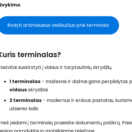
išvykimo
.
Rodyti artimiausius viešbučius prie terminalo
Kuris terminalas?
astatai suskirstyti į vidaus ir tarptautinių skrydžių.
1 terminalas
- mažesnis ir dažnai gana perpildytas p
vidaus
skrydžiai
2 terminalas
- modernus ir erdvus pastatas, kuriam
užsienio šalis
rieš įeidami į terminalą praeisite dokumentų patikrą. Pasir
iesiog parodykite ją mobiliajame telefone.