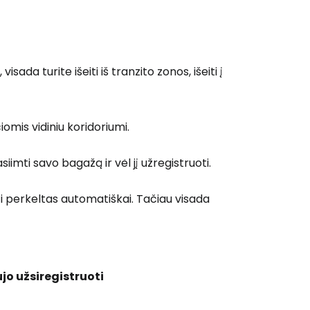
isada turite išeiti iš tranzito zonos, išeiti į
mis vidiniu koridoriumi.
siimti savo bagažą ir vėl jį užregistruoti.
ūti perkeltas automatiškai. Tačiau visada
aujo užsiregistruoti