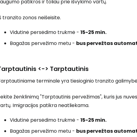
augumo patikros ir toliau prie išvykimo vartų.
... pasaulinė kelionių bendruomenė
š tranzito zonos neišeisite.
Vidutinė persėdimo trukmė -
15-25 min.
Bagažas pervežimo metu -
bus pervežtas automat
T
Tarptautinis <-> Tarptautinis
arptautiniame terminale yra tiesioginio tranzito galimybė,
ekite ženklinimą "Tarptautinis pervežimas", kuris jus nuves
artų. Imigracijos patikra neatliekama.
Vidutinė persėdimo trukmė -
15-25 min.
Bagažas pervežimo metu -
bus pervežtas automat