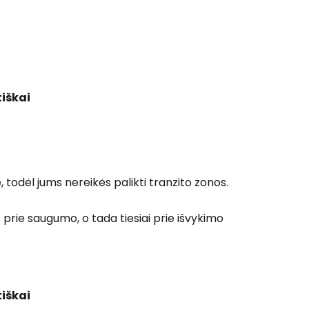
Tęsti su Google
iškai
ęsti su Facebook
 todėl jums nereikės palikti tranzito zonos.
Tęsti el. paštu
 prie saugumo, o tada tiesiai prie išvykimo
iškai