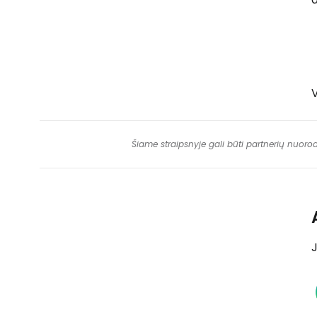
V
Šiame straipsnyje gali būti partnerių nuoro
J