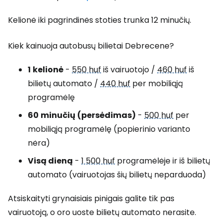
Kelionė iki pagrindinės stoties trunka 12 minučių.
Kiek kainuoja autobusų bilietai Debrecene?
1
kelionė
-
550 huf
iš vairuotojo /
460 huf
iš
bilietų automato /
440 huf
per mobiliąją
programėlę
60
minučių
(persėdimas)
-
500 huf
per
mobiliąją programėlę (popierinio varianto
nėra)
Visą dieną
-
1 500 huf
programėlėje ir iš bilietų
automato (vairuotojas šių bilietų neparduoda)
Atsiskaityti grynaisiais pinigais galite tik pas
vairuotoją, o oro uoste bilietų automato nerasite.