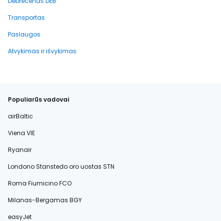
Debrecenas DEB
Transportas
Paslaugos
Atvykimas ir išvykimas
Populiarūs vadovai
airBaltic
Viena VIE
Ryanair
Londono Stanstedo oro uostas STN
Roma Fiumicino FCO
Milanas-Bergamas BGY
easyJet