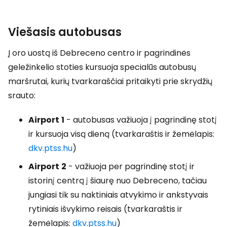
Viešasis autobusas
Į oro uostą iš Debreceno centro ir pagrindinės
geležinkelio stoties kursuoja specialūs autobusų
maršrutai, kurių tvarkaraščiai pritaikyti prie skrydžių
srauto:
Airport
1
- autobusas važiuoja į pagrindinę stotį
ir kursuoja visą dieną (tvarkaraštis ir žemėlapis:
dkv.ptss.hu
)
Airport
2
- važiuoja per pagrindinę stotį ir
istorinį centrą į šiaurę nuo Debreceno, tačiau
jungiasi tik su naktiniais atvykimo ir ankstyvais
rytiniais išvykimo reisais (tvarkaraštis ir
žemėlapis:
dkv.ptss.hu
)