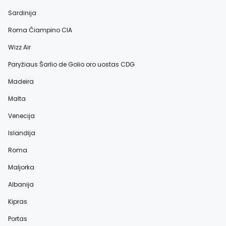
Sardinija
Roma Čiampino CIA
Wizz Air
Paryžiaus Šarlio de Golio oro uostas CDG
Madeira
Malta
Venecija
Islandija
Roma
Maljorka
Albanija
Kipras
Portas