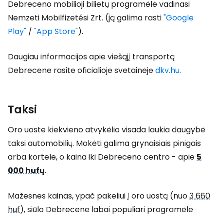
Debreceno mobilioji bilietų programėlė vadinasi
Nemzeti Mobilfizetési Zrt. (ją galima rasti
"Google
Play"
/
"App Store"
).
Daugiau informacijos apie viešąjį transportą
Debrecene rasite oficialioje svetainėje
dkv.hu.
Taksi
Oro uoste kiekvieno atvykėlio visada laukia daugybė
taksi automobilių. Mokėti galima grynaisiais pinigais
arba kortele, o kaina iki Debreceno centro - apie
5
000 huf
ų
.
Mažesnes kainas, ypač pakeliui į oro uostą (nuo
3 660
huf
), siūlo Debrecene labai populiari programėlė