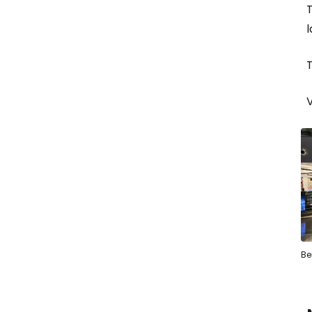
T
l
T
Be