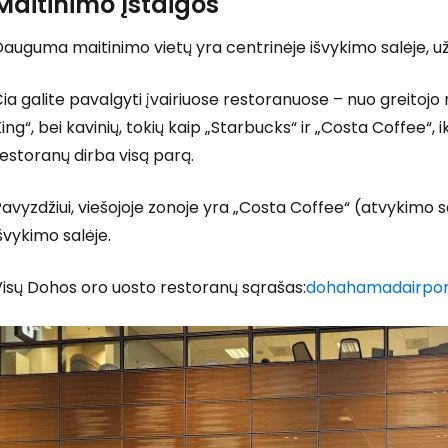
Maitinimo įstaigos
Dauguma maitinimo vietų yra centrinėje išvykimo salėje, 
ia galite pavalgyti įvairiuose restoranuose – nuo greitojo m
ing“, bei kavinių, tokių kaip „Starbucks“ ir „Costa Coffee“,
estoranų dirba visą parą.
avyzdžiui, viešojoje zonoje yra „Costa Coffee“ (atvykimo 
švykimo salėje.
Visų Dohos oro uosto restoranų sąrašas:
dohahamadairpor