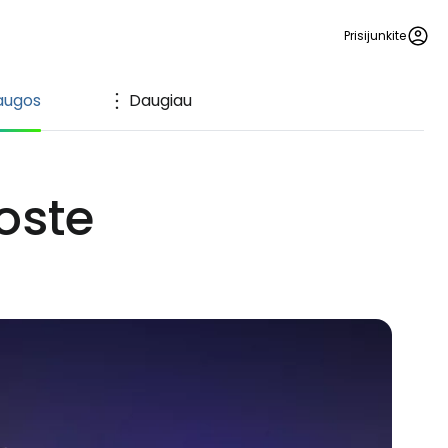
Prisijunkite
augos
Daugiau
oste