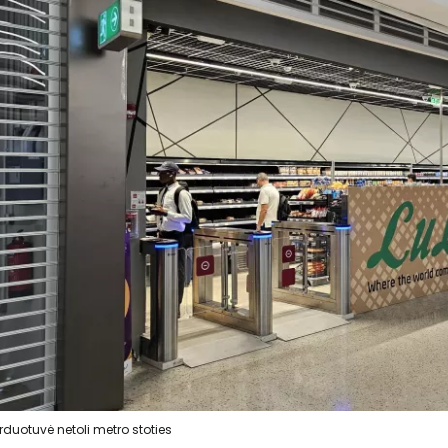
rduotuvė netoli metro stoties