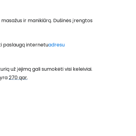
lo masažus ir manikiūrą. Dušinės įrengtos
i paslaugą internetu
adresu
rią už įėjimą gali sumokėti visi keleiviai.
 yra
270 qar
.