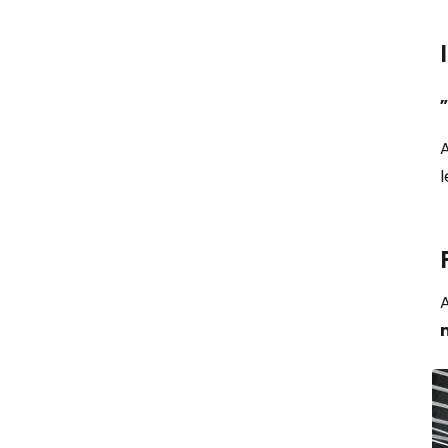
A
l
A