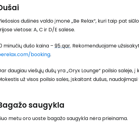
Dušai
iešosios dušinės valdo įmonė „Be Relax“, kuri taip pat siū
rijose vietose: A, C ir D/E salėse.
0 minučių dušo kaina –
95 qar
. Rekomenduojame užsisakyt
berelax.com/booking
.
ar daugiau viešųjų dušų yra „Oryx Lounge“ poilsio salėje, į ku
okestis už visos poilsio salės, įskaitant dušus, naudojimąsi
Bagažo saugykla
Šiuo metu oro uoste bagažo saugykla nėra prieinama.