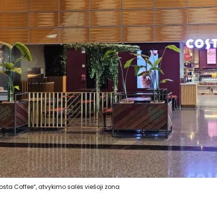
osta Coffee“, atvykimo salės viešoji zona