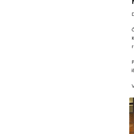
Č
K
r
P
i