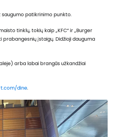
už saugumo patikrinimo punkto.
aisto tinklų, tokių kaip „KFC“ ir „Burger
 iki prabangesnių įstaigų. Didžioji dauguma
salėje) arba labai brangūs užkandžiai
t.com/dine
.