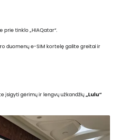
e prie tinklo „HIAQatar“.
aro duomenų e-SIM kortelę galite greitai ir
te įsigyti gėrimų ir lengvų užkandžių
„Lulu“