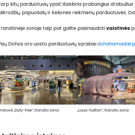
arp kitų parduotuvių ypač išsiskiria prabangius drabužius
aikrodžių, papuošalų ir kelionės reikmenų parduotuvės. D
Prisijunkite
ranzitinėje zonoje taip pat galite pasinaudoti
vaistinės
pa
Visų Dohos oro uosto parduotuvių sąrašas:
dohahamadairp
... pasaulinė kelionių bendruomenė
T
ndrovė „Duty-free“, tranzito zona
„Louis Vuitton“, tranzito zona