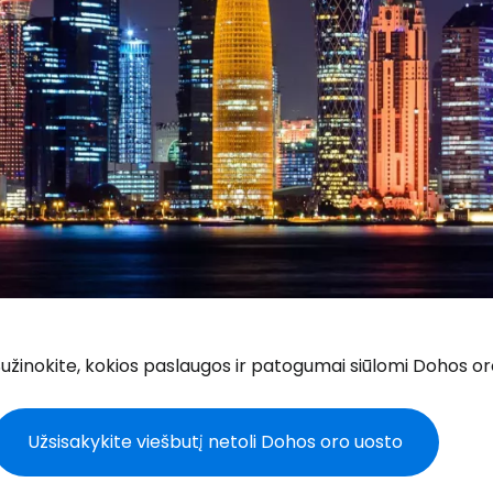
užinokite, kokios paslaugos ir patogumai siūlomi Dohos oro 
Užsisakykite viešbutį netoli Dohos oro uosto