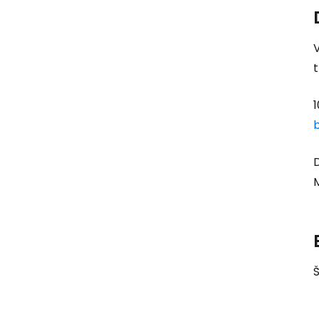
V
t
1
D
M