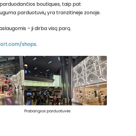
 parduodančios boutiques, taip pat
auguma parduotuvių yra tranzitinėje zonoje.
 prie Cestee
slaugomis – ji dirba visą parą.
ort.com/shops
.
Tęsti su Google
ęsti su Facebook
Prabangios parduotuvės
Tęsti el. paštu