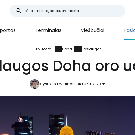
portas
Terminalas
Viešbučiai
Pasl
Oro uostai
Doha
Paslaugos
laugos Doha oro u
Kryštof Hájek
atnaujinta 07. 07. 2026