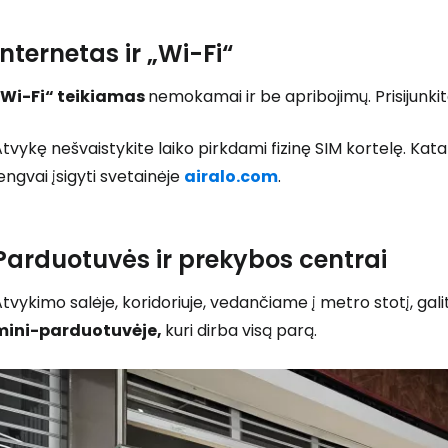
Internetas ir „Wi-Fi“
„Wi-Fi“ teikiamas
nemokamai ir be apribojimų. Prisijunkit
tvykę nešvaistykite laiko pirkdami fizinę SIM kortelę. Kat
engvai įsigyti svetainėje
airalo.com
.
Parduotuvės ir prekybos centrai
tvykimo salėje, koridoriuje, vedančiame į metro stotį, gali
mini-parduotuvėje,
kuri dirba visą parą.