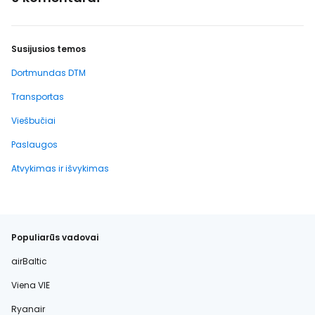
Susijusios temos
Dortmundas DTM
Transportas
Viešbučiai
Paslaugos
Atvykimas ir išvykimas
Populiarūs vadovai
airBaltic
Viena VIE
Ryanair