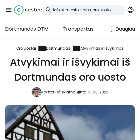
Dortmundas DTM
Transportas
Daugiau
Prisijunkite prie
Cestee
Oro uostai
Dortmundas
Atvykimas ir išvykimas
Atvykimai ir išvykimai iš
... pasaulinė kelionių bendruomenė
Dortmundas oro uosto
Tęsti su Google
Kryštof Hájek
atnaujinta 17. 03. 2026
Tęsti su Facebook
Tęsti el. paštu