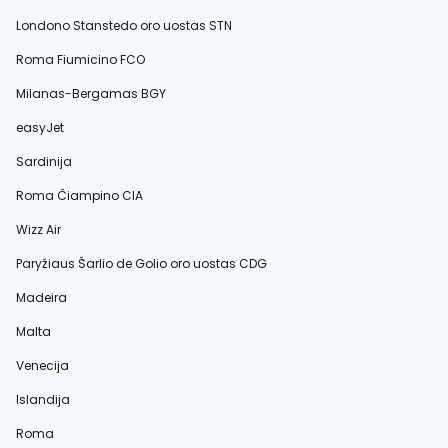
Londono Stanstedo oro uostas STN
Roma Fiumicino FCO
Milanas-Bergamas BGY
easyJet
Sardinija
Roma Čiampino CIA
Wizz Air
Paryžiaus Šarlio de Golio oro uostas CDG
Madeira
Malta
Venecija
Islandija
Roma