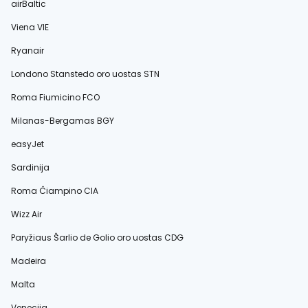
airBaltic
Viena VIE
Ryanair
Londono Stanstedo oro uostas STN
Roma Fiumicino FCO
Milanas-Bergamas BGY
easyJet
Sardinija
Roma Čiampino CIA
Wizz Air
Paryžiaus Šarlio de Golio oro uostas CDG
Madeira
Malta
Venecija