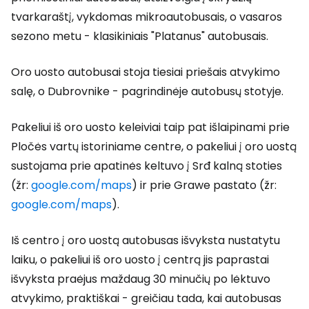
tvarkaraštį, vykdomas mikroautobusais, o vasaros
sezono metu - klasikiniais "Platanus" autobusais.
Oro uosto autobusai stoja tiesiai priešais atvykimo
salę, o Dubrovnike - pagrindinėje autobusų stotyje.
Pakeliui iš oro uosto keleiviai taip pat išlaipinami prie
Pločės vartų istoriniame centre, o pakeliui į oro uostą
sustojama prie apatinės keltuvo į Srđ kalną stoties
(žr:
google.com/maps
) ir prie Grawe pastato (žr:
google.com/maps
).
Iš centro į oro uostą autobusas išvyksta nustatytu
laiku, o pakeliui iš oro uosto į centrą jis paprastai
išvyksta praėjus maždaug 30 minučių po lėktuvo
atvykimo, praktiškai - greičiau tada, kai autobusas