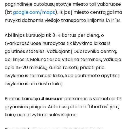
pagrindinėje autobusų stotyje miesto toli vakaruose
(žr:
google.com/maps
). Iš jos į miesto centrą galima
nuvykti dažnomis viešojo transporto linijomis 1A ir 1B.
Abi linijos kursuoja tik 3-4 kartus per dieną, o
tvarkaraščiuose nurodytas tik išvykimo laikas iš
galutinės stotelės. Važiuojant į Dubrovniko centrą,
abi linijos iš Molunat arba Vitaljina terminalų važiuoja
apie 15-20 minučių, kurias reikėtų pridėti prie
išvykimo iš terminalo laiko, kad gautumėte apytikslį
išvykimo iš oro uosto laiką.
Bilietas kainuoja
4 eurus
ir perkamas iš vairuotojo tik
grynaisiais pinigais. Autobusų stotelė "Libertas" yra į
kairę nuo atvykimo salės išėjimo.