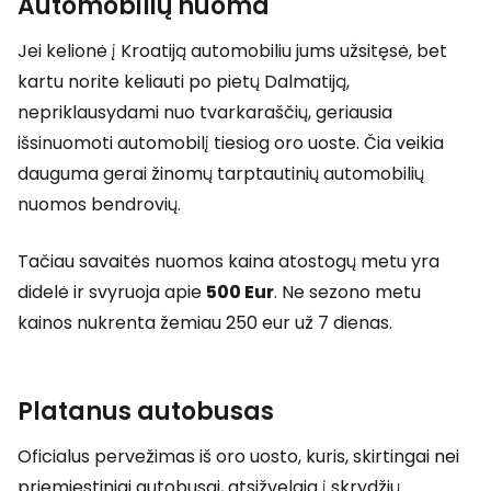
Automobilių nuoma
Jei kelionė į Kroatiją automobiliu jums užsitęsė, bet
kartu norite keliauti po pietų Dalmatiją,
nepriklausydami nuo tvarkaraščių, geriausia
išsinuomoti automobilį tiesiog oro uoste. Čia veikia
dauguma gerai žinomų tarptautinių automobilių
nuomos bendrovių.
Tačiau savaitės nuomos kaina atostogų metu yra
didelė ir svyruoja apie
500 Eur
. Ne sezono metu
kainos nukrenta žemiau 250 eur už 7 dienas.
Platanus autobusas
Oficialus pervežimas iš oro uosto, kuris, skirtingai nei
priemiestiniai autobusai, atsižvelgia į skrydžių