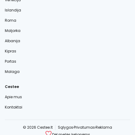
Islandija
Roma
Maljorka
Albanija
Kipras
Portas
Malaga
Cestee
Apie mus
Kontaktai
© 2026 Cestee.lt
Sąlygos
Privatumas
Reklama
Dėl meilės kelionėms