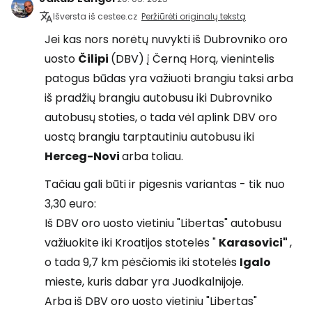
Išversta iš cestee.cz
Peržiūrėti originalų tekstą
Jei kas nors norėtų nuvykti iš Dubrovniko oro
uosto
Čilipi
(DBV) į Černą Horą, vienintelis
patogus būdas yra važiuoti brangiu taksi arba
iš pradžių brangiu autobusu iki Dubrovniko
autobusų stoties, o tada vėl aplink DBV oro
uostą brangiu tarptautiniu autobusu iki
Herceg-Novi
arba toliau.
Tačiau gali būti ir pigesnis variantas - tik nuo
3,30 euro:
Iš DBV oro uosto vietiniu "Libertas" autobusu
važiuokite iki Kroatijos stotelės "
Karasovici"
,
o tada 9,7 km pėsčiomis iki stotelės
Igalo
mieste, kuris dabar yra Juodkalnijoje.
Arba iš DBV oro uosto vietiniu "Libertas"