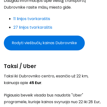
Daugiau informacijos apie viešąjį transportą
Dubrovnike rasite mūsų miesto gide.
11 linijos tvarkaraštis
27 linijos tvarkaraštis
Rodyti viešbučių kainas Dubrovnike
Taksi / Uber
Taksi iki Dubrovniko centro, esančio už 22 km,
kainuoja apie
45 Eur
.
Pigiausia beveik visada bus naudotis "Uber"
programėle, kurioje kainos svyruoja nuo 22 iki 28 Eur,