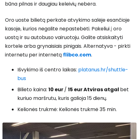
būna pilnas ir daugiau keleivių nebėra.
Oro uoste bilietą perkate atvykimo salėje esančioje
kasoje, kurios negalite nepastebėti. Pakeliui į oro
uostą ir su autobuso vairuotoju. Galite atsiskaityti
kortele arba grynaisiais pinigais. Alternatyva - pirkti
internetu per internetą
flibco.com
.
Išvykimo iš centro laikas:
platanus.hr/shuttle-
bus
Bilieto kaina:
10 eur
/
15 eur
Atviras atgal
bet
kuriuo maršrutu, kuris galioja 15 dienų.
Kelionės trukmė: Kelionės trukmė 35 min.