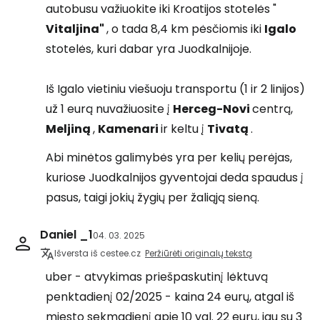
autobusu važiuokite iki Kroatijos stotelės "
Vitaljina"
, o tada 8,4 km pėsčiomis iki
Igalo
stotelės, kuri dabar yra Juodkalnijoje.
Iš Igalo vietiniu viešuoju transportu (1 ir 2 linijos)
už 1 eurą nuvažiuosite į
Herceg-Novi
centrą,
Meljiną
,
Kamenari
ir keltu į
Tivatą
.
Abi minėtos galimybės yra per kelių perėjas,
kuriose Juodkalnijos gyventojai deda spaudus į
pasus, taigi jokių žygių per žaliąją sieną.
Daniel _1
04. 03. 2025
Išversta iš cestee.cz
Peržiūrėti originalų tekstą
uber - atvykimas priešpaskutinį lėktuvą
penktadienį 02/2025 - kaina 24 eurų, atgal iš
miesto sekmadienį apie 10 val. 22 eurų, jau su 3