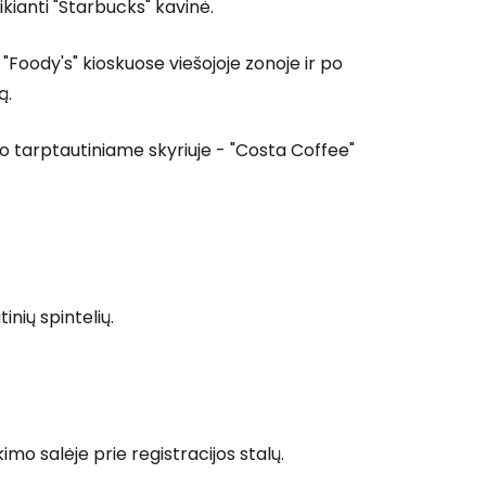
ikianti "Starbucks" kavinė.
 "Foody's" kioskuose viešojoje zonoje ir po
ą.
 o tarptautiniame skyriuje - "Costa Coffee"
nių spintelių.
o salėje prie registracijos stalų.