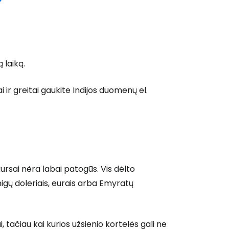
laiką.
i ir greitai gaukite Indijos duomenų el.
kursai nėra labai patogūs. Vis dėlto
 prie Cestee
igų doleriais, eurais arba Emyratų
tačiau kai kurios užsienio kortelės gali ne