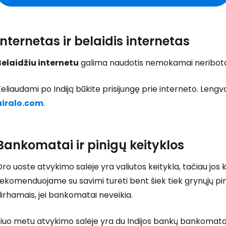
Internetas ir belaidis internetas
Belaidžiu internetu
galima naudotis nemokamai neribotą 
eliaudami po Indiją būkite prisijungę prie interneto. Lengva
airalo.com
.
Bankomatai ir pinigų keityklos
ro uoste atvykimo salėje yra valiutos keitykla, tačiau jos 
Prisijunkite
ekomenduojame su savimi turėti bent šiek tiek grynųjų pin
irhamais, jei bankomatai neveikia.
... pasaulinė kelionių bendruomenė
iuo metu atvykimo salėje yra du Indijos bankų bankomatai, 