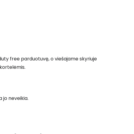
Tęsti su Google
ęsti su Facebook
duty free
parduotuvę, o viešajame skyriuje
Tęsti el. paštu
 kortelėmis.
 jo neveikia.