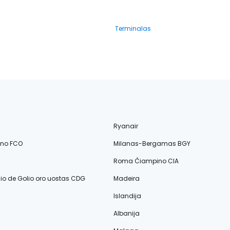
Terminalas
Ryanair
ino FCO
Milanas-Bergamas BGY
Roma Čiampino CIA
lio de Golio oro uostas CDG
Madeira
Islandija
Albanija