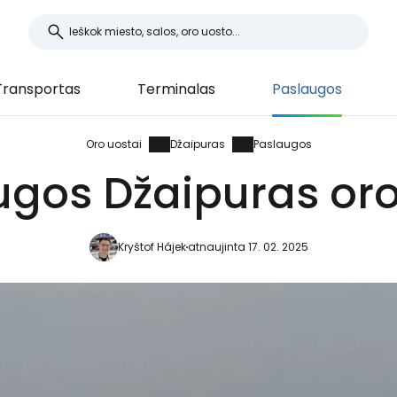
Transportas
Terminalas
Paslaugos
Oro uostai
Džaipuras
Paslaugos
ugos Džaipuras oro
Kryštof Hájek
atnaujinta 17. 02. 2025