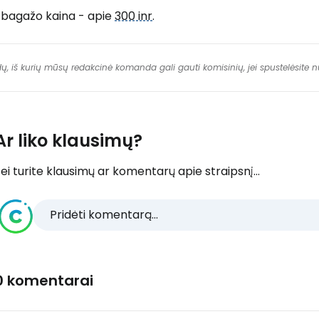
1 bagažo kaina - apie
300 inr
.
dų, iš kurių mūsų redakcinė komanda gali gauti komisinių, jei spustelėsite
Ar liko klausimų?
ei turite klausimų ar komentarų apie straipsnį...
Pridėti komentarą...
0 komentarai