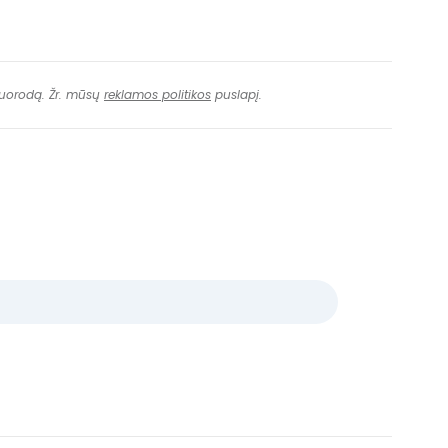
 nuorodą. Žr. mūsų
reklamos politikos
puslapį.