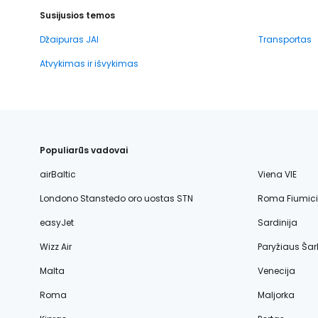
Susijusios temos
Džaipuras JAI
Transportas
Atvykimas ir išvykimas
Populiarūs vadovai
airBaltic
Viena VIE
Londono Stanstedo oro uostas STN
Roma Fiumic
easyJet
Sardinija
Wizz Air
Paryžiaus Šar
Malta
Venecija
Roma
Maljorka