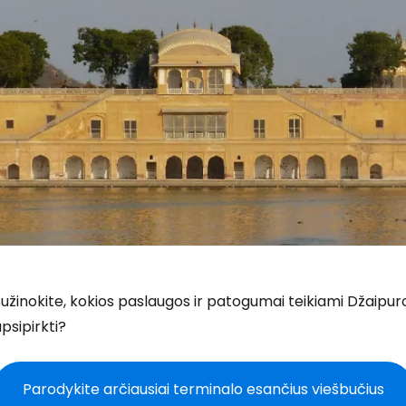
užinokite, kokios paslaugos ir patogumai teikiami Džaipuro 
psipirkti?
Parodykite arčiausiai terminalo esančius viešbučius