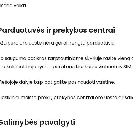
isada veikti.
Parduotuvės ir prekybos centrai
T
žaipuro oro uoste nėra gerai įrengtų parduotuvių.
Po saugumo patikros tarptautiniame skyriuje rasite vieną
ra keli mobiliojo ryšio operatorių kioskai su vietinėmis SIM
iešojoje dalyje taip pat galite pasinaudoti vaistine.
lasikiniai maisto prekių prekybos centrai oro uoste ar šalia
Galimybės pavalgyti