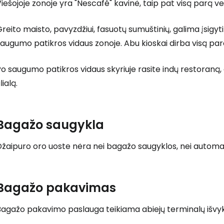
iešojoje zonoje yra "Nescafé" kavinė, taip pat visą parą ve
reito maisto, pavyzdžiui, fasuotų sumuštinių, galima įsigyti
augumo patikros vidaus zonoje. Abu kioskai dirba visą par
o saugumo patikros vidaus skyriuje rasite indų restoraną,
ilialą.
Bagažo saugykla
žaipuro oro uoste nėra nei bagažo saugyklos, nei automati
Bagažo pakavimas
agažo pakavimo paslauga teikiama abiejų terminalų išvykim