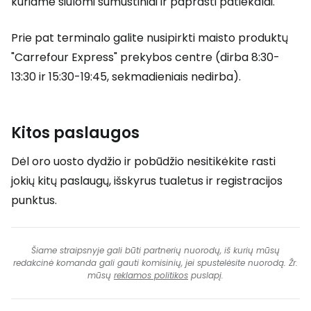
kuriame siūlomi sumuštiniai ir paprasti patiekalai.
Prie pat terminalo galite nusipirkti maisto produktų
"Carrefour Express" prekybos centre (dirba 8:30-
13:30 ir 15:30-19:45, sekmadieniais nedirba).
Kitos paslaugos
Dėl oro uosto dydžio ir pobūdžio nesitikėkite rasti
jokių kitų paslaugų, išskyrus tualetus ir registracijos
punktus.
Šiame straipsnyje gali būti partnerių nuorodų, iš kurių mūsų
redakcinė komanda gali gauti komisinių, jei spustelėsite nuorodą. Žr.
mūsų
reklamos politikos
puslapį.