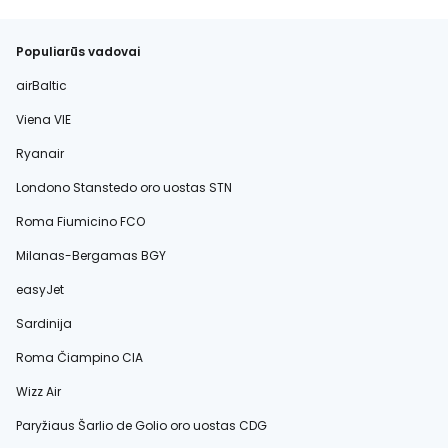
Populiarūs vadovai
airBaltic
Viena VIE
Ryanair
Londono Stanstedo oro uostas STN
Roma Fiumicino FCO
Milanas-Bergamas BGY
easyJet
Sardinija
Roma Čiampino CIA
Wizz Air
Paryžiaus Šarlio de Golio oro uostas CDG