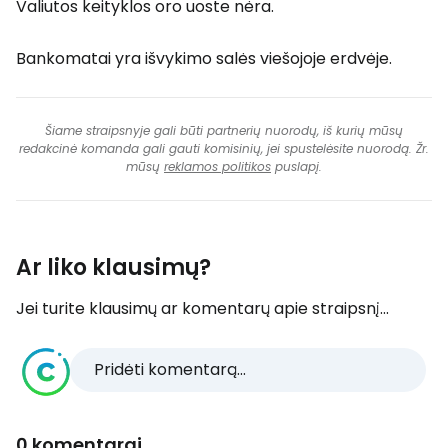
Valiutos keityklos oro uoste nėra.
Bankomatai yra išvykimo salės viešojoje erdvėje.
Šiame straipsnyje gali būti partnerių nuorodų, iš kurių mūsų
redakcinė komanda gali gauti komisinių, jei spustelėsite nuorodą. Žr.
mūsų
reklamos politikos
puslapį.
Ar liko klausimų?
Jei turite klausimų ar komentarų apie straipsnį...
Pridėti komentarą...
0 komentarai