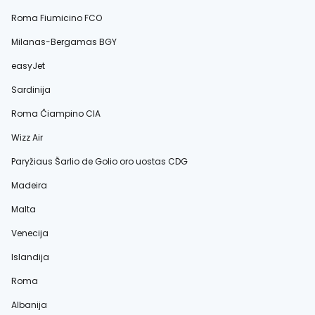
Roma Fiumicino FCO
Milanas-Bergamas BGY
easyJet
Sardinija
Roma Čiampino CIA
Wizz Air
Paryžiaus Šarlio de Golio oro uostas CDG
Madeira
Malta
Venecija
Islandija
Roma
Albanija