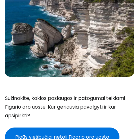
Sužinokite, kokios paslaugos ir patogumai teikiami
Figario oro uoste. Kur geriausia pavalgyti ir kur
apsipirkti?
Pigūs viešbučiai netoli Figario oro uosto