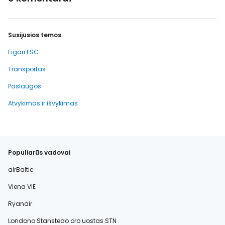
Susijusios temos
Figari FSC
Transportas
Paslaugos
Atvykimas ir išvykimas
Populiarūs vadovai
airBaltic
Viena VIE
Ryanair
Londono Stanstedo oro uostas STN