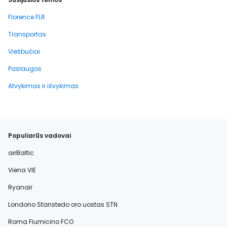
Florence FLR
Transportas
Viešbučiai
Paslaugos
Atvykimas ir išvykimas
Populiarūs vadovai
airBaltic
Viena VIE
Ryanair
Londono Stanstedo oro uostas STN
Roma Fiumicino FCO