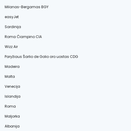
Milanas-Bergamas BGY
easyJet
Sardinija
Roma Čiampino CIA
Wizz Air
Paryžiaus Šarlio de Golio oro uostas CDG
Madeira
Malta
Venecija
Islandija
Roma
Maljorka
Albanija