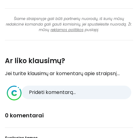
Šiame straipsnyje gali būti partnerių nuorodų, iš kurių mūsų
redakcinė komanda gali gauti komisinių, jei spustelėsite nuorodą. Žr.
mūsų
reklamos politikos
puslapį.
Ar liko klausimų?
Jei turite klausimų ar komentarų apie straipsnį...
Pridėti komentarą...
0 komentarai
Susijusios temos