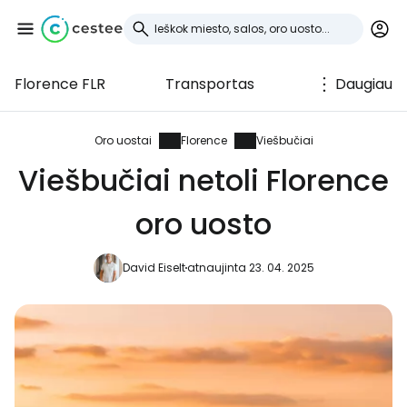
Florence FLR
Transportas
Daugiau
Prisijunkite prie
Cestee
Oro uostai
Florence
Viešbučiai
Viešbučiai netoli Florence
... pasaulinė kelionių bendruomenė
oro uosto
Tęsti su Google
David Eiselt
atnaujinta 23. 04. 2025
Tęsti su Facebook
Tęsti el. paštu