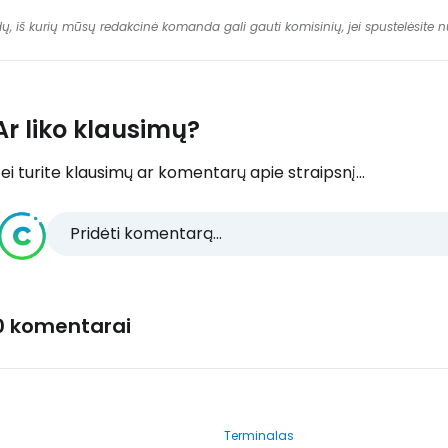
dų, iš kurių mūsų redakcinė komanda gali gauti komisinių, jei spustelėsite
Ar liko klausimų?
ei turite klausimų ar komentarų apie straipsnį...
Pridėti komentarą...
0 komentarai
Terminalas