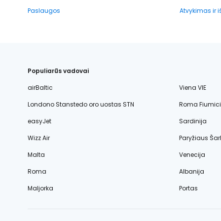
Paslaugos
Atvykimas ir 
Populiarūs vadovai
airBaltic
Viena VIE
Londono Stanstedo oro uostas STN
Roma Fiumic
easyJet
Sardinija
Wizz Air
Paryžiaus Šar
Malta
Venecija
Roma
Albanija
Maljorka
Portas