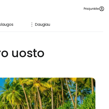
Prisijunkite
slaugos
Daugiau
ro uosto