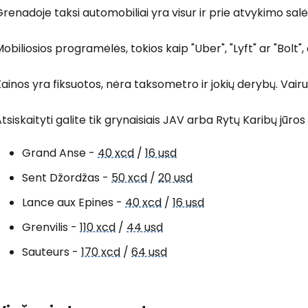
renadoje taksi automobiliai yra visur ir prie atvykimo salė
obiliosios programėlės, tokios kaip "Uber", "Lyft" ar "Bolt", 
T
ainos yra fiksuotos, nėra taksometro ir jokių derybų. Vairu
tsiskaityti galite tik grynaisiais JAV arba Rytų Karibų jūros
Grand Anse -
40 xcd
/
16 usd
Sent Džordžas -
50 xcd
/
20 usd
Lance aux Epines -
40 xcd
/
16 usd
Grenvilis -
110 xcd
/
44 usd
Sauteurs -
170 xcd
/
64 usd