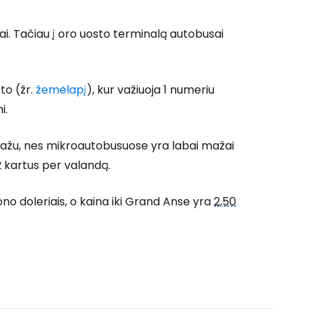
i. Tačiau į oro uosto terminalą autobusai
to (žr.
žemėlapį
), kur važiuoja 1 numeriu
i.
gažu, nes mikroautobusuose yra labai mažai
-2 kartus per valandą.
no doleriais, o kaina iki Grand Anse yra
2,50