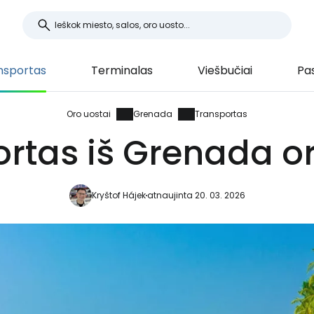
nsportas
Terminalas
Viešbučiai
Pa
Oro uostai
Grenada
Transportas
rtas iš Grenada o
Kryštof Hájek
atnaujinta 20. 03. 2026