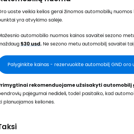
ro uoste veikia kelios gerai žinomos automobilių nuomos bend
unktai yra atvykimo salėje.
ažesnio automobilio nuomos kainos savaitei sezono metu (
maždaug
530 usd
.
Ne sezono metu automobilį savaitei taip
Palyginkite kainas - rezervuokite automobilį GND oro 
Primygtinai rekomenduojame užsisakyti automobilį g
endrovių pajėgumai nedideli, todėl pasitaiko, kad automob
Prisijunkite
ki planuojamos kelionės.
... pasaulinė kelionių bendruomenė
Taksi