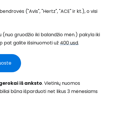
rovės ("Avis", "Hertz", "ACE" ir kt.), o visi
nuo gruodžio iki balandžio mėn.) pakyla iki
 pat galite išsinuomoti už
400 usd
.
uoste
erokai iš anksto
. Vietinių nuomos
iliai būna išparduoti net likus 3 mėnesiams
 prie Cestee