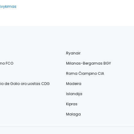
išvykimas
Ryanair
ino FCO
Milanas-Bergamas BGY
Roma Čiampino CIA
lio de Golio oro uostas CDG
Madeira
Islandija
Kipras
Malaga