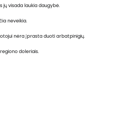
Tęsti su Google
s jų visada laukia daugybė.
čia neveikia.
ęsti su Facebook
otojui nėra įprasta duoti arbatpinigių.
 regiono doleriais.
Tęsti el. paštu