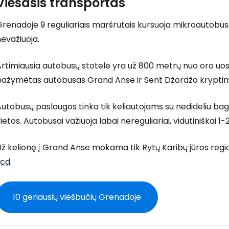
Viešasis transportas
renadoje 9 reguliariais maršrutais kursuoja mikroautobusa
evažiuoja.
rtimiausia autobusų stotelė yra už 800 metrų nuo oro uos
pažymėtas autobusas Grand Anse ir Sent Džordžo kryptim
utobusų paslaugos tinka tik keliautojams su nedideliu ba
ietos. Autobusai važiuoja labai nereguliariai, vidutiniškai 1
ž kelionę į Grand Anse mokama tik Rytų Karibų jūros regio
xcd
.
10 geriausių viešbučių Grenadoje