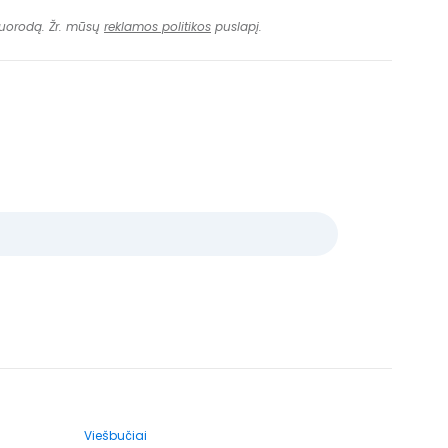
 nuorodą. Žr. mūsų
reklamos politikos
puslapį.
Viešbučiai