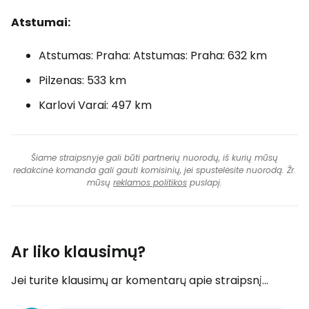
Atstumai:
Atstumas: Praha: Atstumas: Praha: 632 km
Pilzenas: 533 km
Karlovi Varai: 497 km
Šiame straipsnyje gali būti partnerių nuorodų, iš kurių mūsų
redakcinė komanda gali gauti komisinių, jei spustelėsite nuorodą. Žr.
mūsų
reklamos politikos
puslapį.
Ar liko klausimų?
Jei turite klausimų ar komentarų apie straipsnį...