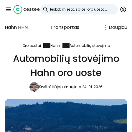
Hahn HHN
Transportas
Daugiau
Prisijunkite prie
Cestee
Oro uostai
Hahn
Automobilių stovėjimo
Automobilių stovėjimo
... pasaulinė kelionių bendruomenė
Hahn oro uoste
Tęsti su Google
Kryštof Hájek
atnaujinta 24. 01. 2026
Tęsti su Facebook
Tęsti el. paštu