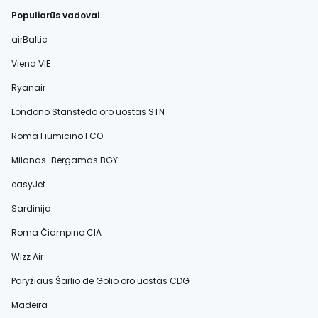
Populiarūs vadovai
airBaltic
Viena VIE
Ryanair
Londono Stanstedo oro uostas STN
Roma Fiumicino FCO
Milanas-Bergamas BGY
easyJet
Sardinija
Roma Čiampino CIA
Wizz Air
Paryžiaus Šarlio de Golio oro uostas CDG
Madeira