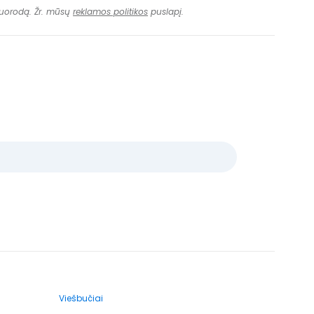
 nuorodą. Žr. mūsų
reklamos politikos
puslapį.
Viešbučiai