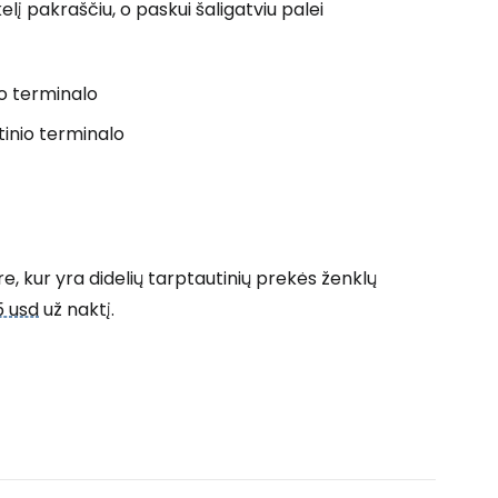
kelį pakraščiu, o paskui šaligatviu palei
o terminalo
inio terminalo
, kur yra didelių tarptautinių prekės ženklų
5 usd
už naktį.