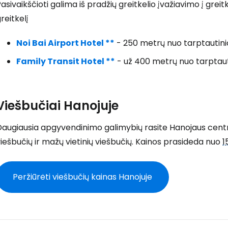
asivaikščioti galima iš pradžių greitkelio įvažiavimo į greit
reitkelį
Noi Bai Airport Hotel **
- 250 metrų nuo tarptautini
Family Transit Hotel **
- už 400 metrų nuo tarptaut
Viešbučiai Hanojuje
augiausia apgyvendinimo galimybių rasite Hanojaus centre
iešbučių ir mažų vietinių viešbučių. Kainos prasideda nuo
1
Peržiūrėti viešbučių kainas Hanojuje