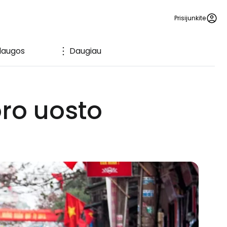
Prisijunkite
laugos
Daugiau
oro uosto