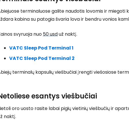
biejuose terminaluose galite naudotis lovomis ir miegoti 
ždara kabina su patogia švaria lova ir bendru vonios kam
Prisijunkite
Kainos svyruoja nuo
50 usd
už naktį.
VATC Sleep Pod Terminal 1
... pasaulinė kelionių bendruomenė
VATC Sleep Pod Terminal 2
biejų terminalų kapsulių viešbučiai įrengti viešosiose ter
T
Netoliese esantys viešbučiai
etoli oro uosto rasite labai pigių vietinių viešbučių ir ap
ž naktį.