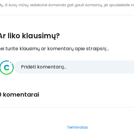
dų, iš kurių mūsų redakcinė komanda gali gauti komisinių, jei spustelėsite
Ar liko klausimų?
ei turite klausimų ar komentarų apie straipsnį...
Pridėti komentarą...
0 komentarai
Terminalas