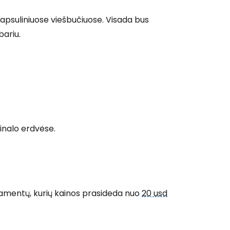
kapsuliniuose viešbučiuose. Visada bus
bariu.
 prie Cestee
Tęsti su Google
minalo erdvėse.
ęsti su Facebook
artamentų, kurių kainos prasideda nuo
20 usd
Tęsti el. paštu