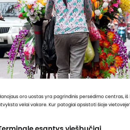
anojaus oro uostas yra pagrindinis persėdimo centras, iš ku
tvyksta vėlai vakare. Kur patogiai apsistoti šioje vietovėje
Terminale esantys viešbučiai