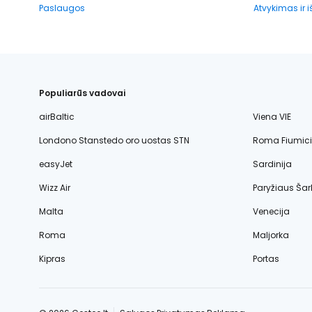
Paslaugos
Atvykimas ir 
Populiarūs vadovai
airBaltic
Viena VIE
Londono Stanstedo oro uostas STN
Roma Fiumic
easyJet
Sardinija
Wizz Air
Paryžiaus Šar
Malta
Venecija
Roma
Maljorka
Kipras
Portas