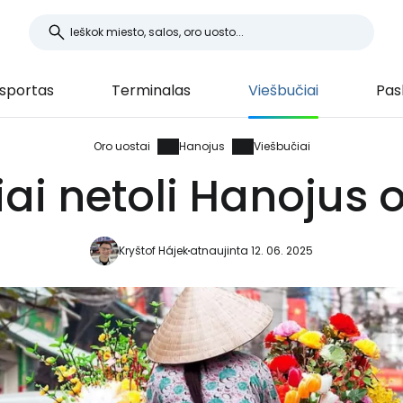
sportas
Terminalas
Viešbučiai
Pas
Oro uostai
Hanojus
Viešbučiai
ai netoli Hanojus 
Kryštof Hájek
atnaujinta 12. 06. 2025