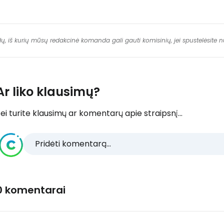
dų, iš kurių mūsų redakcinė komanda gali gauti komisinių, jei spustelėsite
Ar liko klausimų?
ei turite klausimų ar komentarų apie straipsnį...
Pridėti komentarą...
0 komentarai