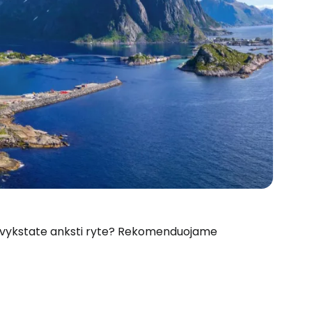
r išvykstate anksti ryte? Rekomenduojame
 prie Cestee