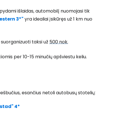
aupydami išlaidas, automobilį nuomojasi tik
Tęsti su Google
estern 3*"
yra idealiai įsikūręs už 1 km nuo
ęsti su Facebook
 suorganizuoti taksi už
500 nok
.
mis per 10-15 minučių apšviestu keliu.
Tęsti el. paštu
ešbučius, esančius netoli autobusų stotelių:
stad" 4*
*