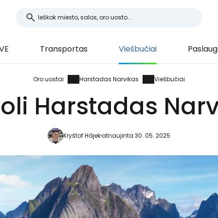
EVE
Transportas
Viešbučiai
Paslaug
Oro uostai
Harstadas Narvikas
Viešbučiai
toli Harstadas Narv
Kryštof Hájek
atnaujinta 30. 05. 2025