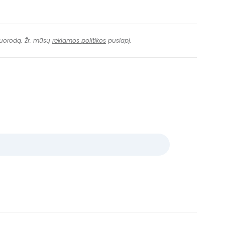
 nuorodą. Žr. mūsų
reklamos politikos
puslapį.