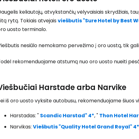
augelis keliautojų, atvykstančių vėlyvaisiais skrydžiais, t
itą rytą. Tokiais atvejais
viešbutis "Sure Hotel by Best W
ro uosto terminalo.
T
iešbutis nesiūlo nemokamo pervežimo į oro uostą, tik gali
Todėl rekomenduojame atstumą nuo oro uosto nueiti pėsčio
Viešbučiai Harstade arba Narvike
ei iš oro uosto vyksite autobusu, rekomenduojame šiuos vi
Harstadas: "
Scandic Harstad" 4*
, "
Thon Hotel Har
Narvikas:
Viešbutis "Quality Hotel Grand Royal" 4