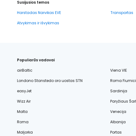
Susijusios temos
Harstadas Narvikas EVE
Transportas
Atvykimas ir išvykimas
Populiarūs vadovai
airBaltic
Viena VIE
Londono Stanstedo oro uostas STN
Roma Fiumic
easyJet
Sardinija
Wizz Air
Paryžiaus Šar
Malta
Venecija
Roma
Albanija
Maljorka
Portas