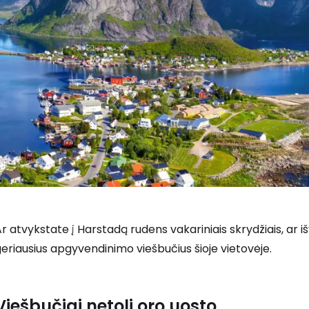
r atvykstate į Harstadą rudens vakariniais skrydžiais, a
Prisijunkite
eriausius apgyvendinimo viešbučius šioje vietovėje.
... pasaulinė kelionių bendruomenė
Viešbučiai netoli oro uosto