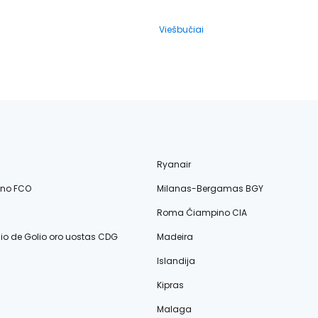
Viešbučiai
Ryanair
ino FCO
Milanas-Bergamas BGY
Roma Čiampino CIA
lio de Golio oro uostas CDG
Madeira
Islandija
Kipras
Malaga