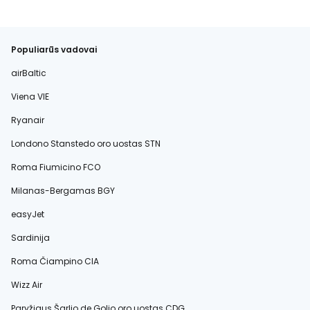
Populiarūs vadovai
airBaltic
Viena VIE
Ryanair
Londono Stanstedo oro uostas STN
Roma Fiumicino FCO
Milanas-Bergamas BGY
easyJet
Sardinija
Roma Čiampino CIA
Wizz Air
Paryžiaus Šarlio de Golio oro uostas CDG