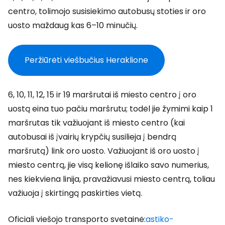
centro, tolimojo susisiekimo autobusų stoties ir oro
uosto maždaug kas 6–10 minučių.
Peržiūrėti viešbučius Heraklione
6, 10, 11, 12, 15 ir 19 maršrutai iš miesto centro į oro
uostą eina tuo pačiu maršrutu; todėl jie žymimi kaip 1
maršrutas tik važiuojant iš miesto centro (kai
autobusai iš įvairių krypčių susilieja į bendrą
maršrutą) link oro uosto. Važiuojant iš oro uosto į
miesto centrą, jie visą kelionę išlaiko savo numerius,
nes kiekviena linija, pravažiavusi miesto centrą, toliau
važiuoja į skirtingą paskirties vietą.
Oficiali viešojo transporto svetainė:
astiko-