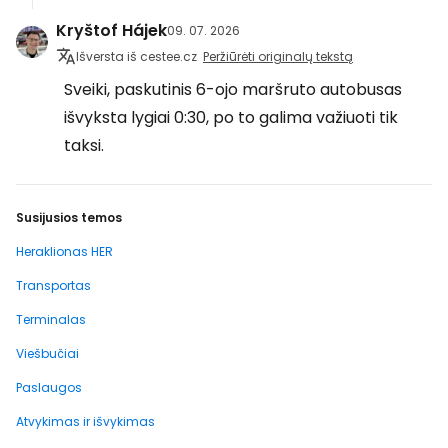
Kryštof Hájek
09. 07. 2026
Išversta iš cestee.cz
Peržiūrėti originalų tekstą
Sveiki, paskutinis 6-ojo maršruto autobusas
išvyksta lygiai 0:30, po to galima važiuoti tik
taksi.
Susijusios temos
Heraklionas HER
Transportas
Terminalas
Viešbučiai
Paslaugos
Atvykimas ir išvykimas