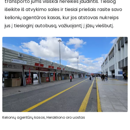
transporto jums visiškai nereikės jaudintis. Tiesiog
išeikite iš atvykimo salės ir tiesiai priešais rasite savo
kelionių agentūros kasas, kur jos atstovas nukreips
jus į tiesioginį autobusą, važiuojantį į jūsų viešbutį.
Kelionių agentūrų kasos, Herakliono oro uostas