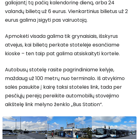
galiojantį tą pačią kalendorinę dieną, arba 24
valandų bilietą už 6 eurus. Vienkartinius bilietus už 2
eurus galima įsigyti pas vairuotoją.
Apmokėti visada galima tik grynaisiais, išskyrus
atvejus, kai bilietą perkate stotelėje esančiame
kioske – ten taip pat galima atsiskaityti kortele.
Autobusų stotelę rasite pagrindiniame kelyje,
maždaug už 100 metrų nuo terminalo. Iš atvykimo
salės pasukite į kairę taksi stotelės link, tada per
pėsčiųjų perėją pereikite automobilių stovėjimo
aikštelę link mėlyno ženklo „Bus Station“.