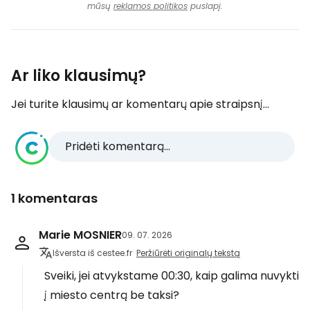
mūsų
reklamos politikos
puslapį.
Ar liko klausimų?
Jei turite klausimų ar komentarų apie straipsnį...
Pridėti komentarą...
1 komentaras
Marie MOSNIER
09. 07. 2026
Išversta iš cestee.fr
Peržiūrėti originalų tekstą
Sveiki, jei atvykstame 00:30, kaip galima nuvykti
į miesto centrą be taksi?