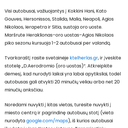
Visi autobusai, važiuojantys į Kokkini Hani, Kato
Gouves, Hersonissos, Stalida, Malia, Neapoli, Agios
Nikolaos, Ierapetra ir Sitia, sustoja oro uoste.
Maršrute Heraklionas–oro uostas–Agios Nikolaos
piko sezonu kursuoja 1–2 autobusai per valandą.
Tvarkaraštį rasite svetainėje
ktelherlas.gr
,
ir įveskite
stotelę „D.Aerodromio (oro uostas)“. Atkreipkite
dėmesį, kad nurodyti laikai yra labai apytiksliai, todėl
autobusas gali atvykti 20 minučių vėliau arba net 20
minučių anksčiau.
Norėdami nuvykti į kitas vietas, turėsite nuvykti į
miesto centrą ir pagrindinę autobusų stotį (vieta
nurodyta
google.com/maps
), iš kurios autobusai