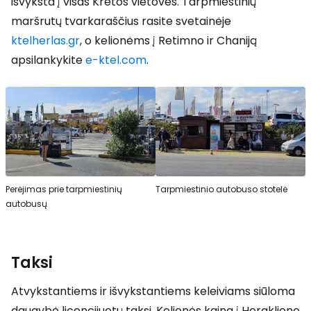
išvyksta į visas Kretos vietoves. Tarpmiestinių
maršrutų tvarkaraščius rasite svetainėje
ktelherlas.gr
, o kelionėms į Retimno ir Chaniją
apsilankykite
e-ktel.com
.
Perėjimas prie tarpmiestinių
Tarpmiestinio autobuso stotelė
autobusų
Taksi
Atvykstantiems ir išvykstantiems keleiviams siūloma
daugybė licencijuotų taksi. Kelionės kaina į Herakliono