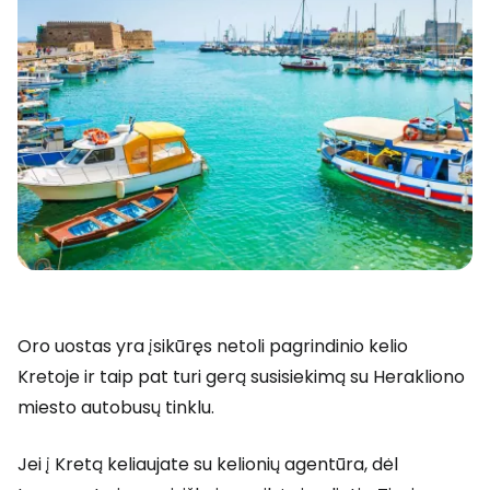
Oro uostas yra įsikūręs netoli pagrindinio kelio
Kretoje ir taip pat turi gerą susisiekimą su Herakliono
miesto autobusų tinklu.
Jei į Kretą keliaujate su kelionių agentūra, dėl