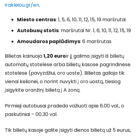
irakleiou.gr/en
.
Miesto centras
: 1, 5, 6, 10, 11, 12, 15, 19 maršrutai
Autobusų stotis
: maršrutai Nr. 1, 6, 10, 11, 12, 15, 19
Amoudaros paplūdimys
: 6 maršrutas
Bilietas kainuoja
1,20 euro
ir jį galima įsigyti iš bilietų
automatų stotelėse arba bilietų kasose pagrindinėse
stotelėse (pavyzdžiui, oro uoste). Bilietas galioja tik
vienai kelionei, o norint nuvykti į oro uostą, tiesiog
įsigykite oranžinį bilietą į A zoną.
Pirmieji autobusai pradeda važiuoti apie 6.00 val., o
paskutiniai – 00.30 val.
Tik bilietų kasoje galite įsigyti dienos bilietą už 5 eurus,