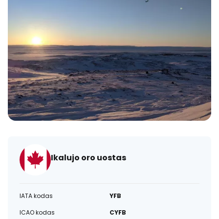
Ikalujo oro uostas
IATA kodas
YFB
ICAO kodas
CYFB