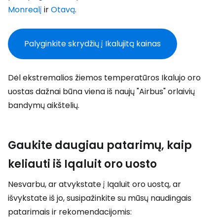
Monrealį
ir
Otavą
.
Palyginkite skrydžių į Ikalujitą kainas
Dėl ekstremalios žiemos temperatūros Ikalujo oro
uostas dažnai būna viena iš naujų "Airbus" orlaivių
bandymų aikštelių.
Gaukite daugiau patarimų, kaip
keliauti iš Iqaluit oro uosto
Nesvarbu, ar atvykstate į Iqaluit oro uostą, ar
išvykstate iš jo, susipažinkite su mūsų naudingais
patarimais ir rekomendacijomis: