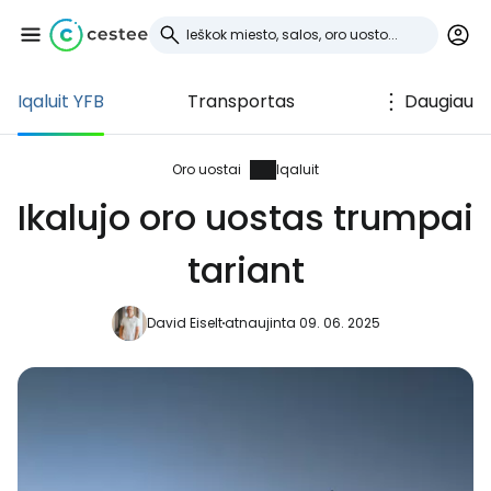
Iqaluit YFB
Transportas
Daugiau
Prisijunkite prie
Cestee
Oro uostai
Iqaluit
Ikalujo oro uostas trumpai
... pasaulinė kelionių bendruomenė
tariant
Tęsti su Google
David Eiselt
atnaujinta 09. 06. 2025
Tęsti su Facebook
Tęsti el. paštu