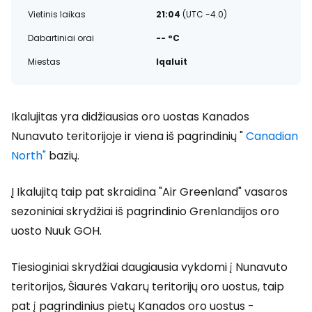
Vietinis laikas
21:04
(UTC -4.0)
Dabartiniai orai
-- °C
Miestas
Iqaluit
Ikalujitas yra didžiausias oro uostas Kanados
Nunavuto teritorijoje ir viena iš pagrindinių "
Canadian
North"
bazių.
Į Ikalujitą taip pat skraidina "Air Greenland" vasaros
sezoniniai skrydžiai iš pagrindinio Grenlandijos oro
uosto Nuuk GOH.
Tiesioginiai skrydžiai daugiausia vykdomi į Nunavuto
teritorijos, Šiaurės Vakarų teritorijų oro uostus, taip
pat į pagrindinius pietų Kanados oro uostus -