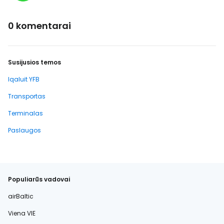
0 komentarai
Susijusios temos
Iqaluit YFB
Transportas
Terminalas
Paslaugos
Populiarūs vadovai
airBaltic
Viena VIE