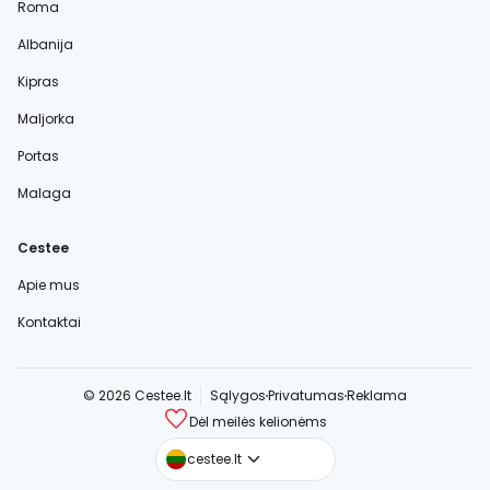
Roma
Albanija
Kipras
Maljorka
Portas
Malaga
Cestee
Apie mus
Kontaktai
© 2026 Cestee.lt
Sąlygos
Privatumas
Reklama
Dėl meilės kelionėms
cestee.com
cestee.lt
cestee.sk