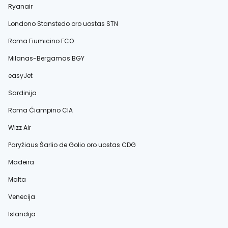
Ryanair
Londono Stanstedo oro uostas STN
Roma Fiumicino FCO
Milanas-Bergamas BGY
easyJet
Sardinija
Roma Čiampino CIA
Wizz Air
Paryžiaus Šarlio de Golio oro uostas CDG
Madeira
Malta
Venecija
Islandija