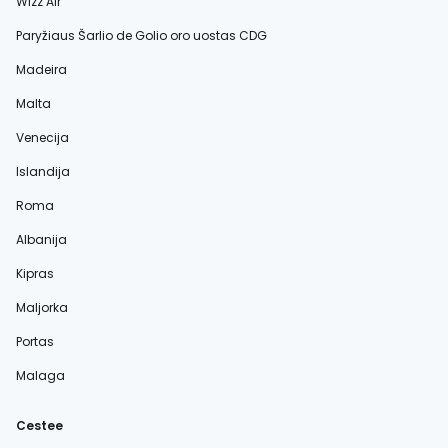
Wizz Air
Paryžiaus Šarlio de Golio oro uostas CDG
Madeira
Malta
Venecija
Islandija
Roma
Albanija
Kipras
Maljorka
Portas
Malaga
Cestee