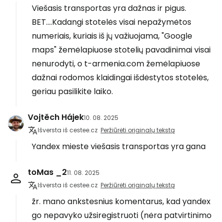
Viešasis transportas yra dažnas ir pigus.
BET....Kadangi stotelės visai nepažymėtos
numeriais, kuriais iš jų važiuojama, "Google
maps" žemėlapiuose stotelių pavadinimai visai
nenurodyti, o t-armenia.com žemėlapiuose
dažnai rodomos klaidingai išdėstytos stotelės,
geriau pasilikite laiko.
Vojtěch Hájek
10. 08. 2025
Išversta iš cestee.cz
Peržiūrėti originalų tekstą
Yandex mieste viešasis transportas yra gana
toMas _2
11. 08. 2025
Išversta iš cestee.cz
Peržiūrėti originalų tekstą
žr. mano ankstesnius komentarus, kad yandex
go nepavyko užsiregistruoti (nėra patvirtinimo