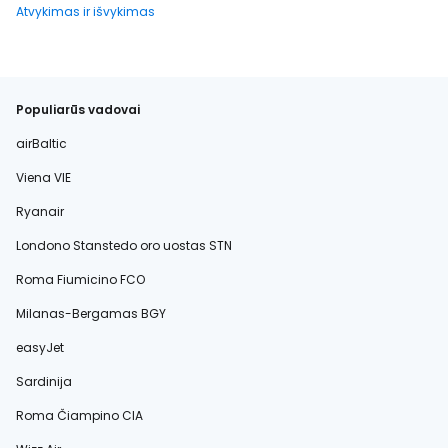
Atvykimas ir išvykimas
Populiarūs vadovai
airBaltic
Viena VIE
Ryanair
Londono Stanstedo oro uostas STN
Roma Fiumicino FCO
Milanas-Bergamas BGY
easyJet
Sardinija
Roma Čiampino CIA