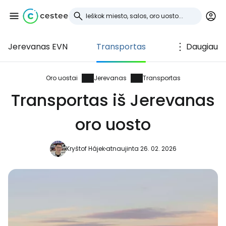
Jerevanas EVN
Transportas
Daugiau
Prisijunkite prie
Cestee
Oro uostai
Jerevanas
Transportas
Transportas iš Jerevanas
... pasaulinė kelionių bendruomenė
oro uosto
Tęsti su Google
Kryštof Hájek
atnaujinta 26. 02. 2026
Tęsti su Facebook
Tęsti el. paštu