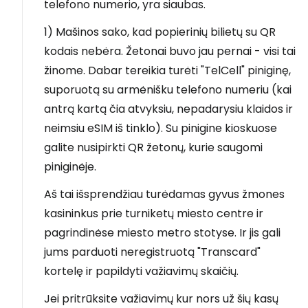
telefono numerio, yra siaubas.
1) Mašinos sako, kad popierinių bilietų su QR
kodais nebėra. Žetonai buvo jau pernai - visi tai
žinome. Dabar tereikia turėti "TelCell" piniginę,
suporuotą su armėnišku telefono numeriu (kai
antrą kartą čia atvyksiu, nepadarysiu klaidos ir
neimsiu eSIM iš tinklo). Su pinigine kioskuose
galite nusipirkti QR žetonų, kurie saugomi
piniginėje.
Aš tai išsprendžiau turėdamas gyvus žmones
kasininkus prie turniketų miesto centre ir
pagrindinėse miesto metro stotyse. Ir jis gali
jums parduoti neregistruotą "Transcard"
kortelę ir papildyti važiavimų skaičių.
Jei pritrūksite važiavimų kur nors už šių kasų