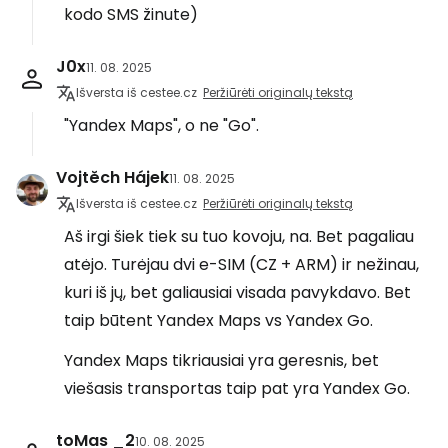
kodo SMS žinute)
J0x
11. 08. 2025
Išversta iš cestee.cz
Peržiūrėti originalų tekstą
"Yandex Maps", o ne "Go".
Vojtěch Hájek
11. 08. 2025
Išversta iš cestee.cz
Peržiūrėti originalų tekstą
Aš irgi šiek tiek su tuo kovoju, na. Bet pagaliau
atėjo. Turėjau dvi e-SIM (CZ + ARM) ir nežinau,
kuri iš jų, bet galiausiai visada pavykdavo. Bet
taip būtent Yandex Maps vs Yandex Go.
Yandex Maps tikriausiai yra geresnis, bet
viešasis transportas taip pat yra Yandex Go.
toMas _2
10. 08. 2025