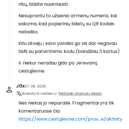
ribų, būsite nuskriausti.
Nesuprantu to užsienio armėnų numerio, kai
sakoma, kad popierinių bilietų su QR kodais
nebeliko.
Kitu atveju į savo yandex go vis dar negavau
SMS su patvirtinimo kodu (bandžiau 3 kartus)
Ir niekur neradau gido po Jerevaną
cestujlevne.
J0x
07. 08. 2025
Išversta iš cestee.cz
Peržiūrėti originalų tekstą
Nes niekas jo neparašė. Fragmentai yra tik
komentaruose čia:
https://www.cestujlevne.com/pruv...e/aktivity