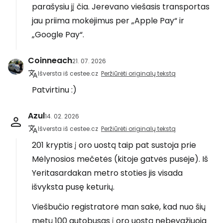
parašysiu jį čia. Jerevano viešasis transportas
jau priima mokėjimus per „Apple Pay“ ir
„Google Pay“.
Coinneach
21. 07. 2026
Išversta iš cestee.cz
Peržiūrėti originalų tekstą
Patvirtinu :)
Azul
14. 02. 2026
Išversta iš cestee.cz
Peržiūrėti originalų tekstą
201 kryptis į oro uostą taip pat sustoja prie
Mėlynosios mečetės (kitoje gatvės pusėje). Iš
Yeritasardakan metro stoties jis visada
išvyksta pusę keturių.
Viešbučio registratorė man sakė, kad nuo šių
metų 100 autobusas į oro uostą nebevažiuoja