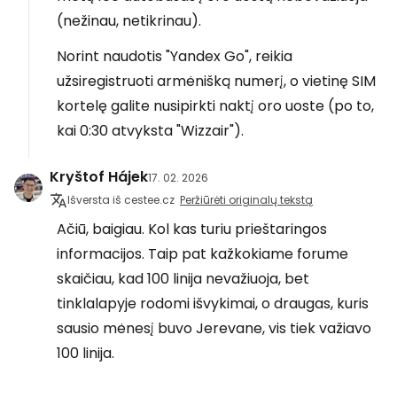
(nežinau, netikrinau).
Norint naudotis "Yandex Go", reikia
užsiregistruoti armėnišką numerį, o vietinę SIM
kortelę galite nusipirkti naktį oro uoste (po to,
kai 0:30 atvyksta "Wizzair").
Kryštof Hájek
17. 02. 2026
Išversta iš cestee.cz
Peržiūrėti originalų tekstą
Ačiū, baigiau. Kol kas turiu prieštaringos
informacijos. Taip pat kažkokiame forume
skaičiau, kad 100 linija nevažiuoja, bet
tinklalapyje rodomi išvykimai, o draugas, kuris
sausio mėnesį buvo Jerevane, vis tiek važiavo
100 linija.