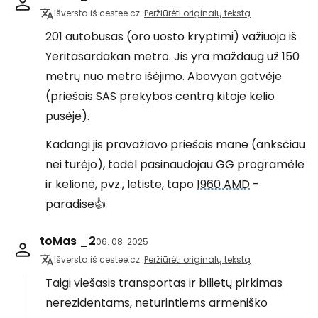
Išversta iš cestee.cz
Peržiūrėti originalų tekstą
201 autobusas (oro uosto kryptimi) važiuoja iš
Yeritasardakan metro. Jis yra maždaug už 150
metrų nuo metro išėjimo. Abovyan gatvėje
(priešais SAS prekybos centrą kitoje kelio
pusėje).
Kadangi jis pravažiavo priešais mane (anksčiau
nei turėjo), todėl pasinaudojau GG programėle
ir kelionė, pvz., letiste, tapo
1960 AMD
-
paradise👍
toMas _2
06. 08. 2025
Išversta iš cestee.cz
Peržiūrėti originalų tekstą
Taigi viešasis transportas ir bilietų pirkimas
nerezidentams, neturintiems armėniško