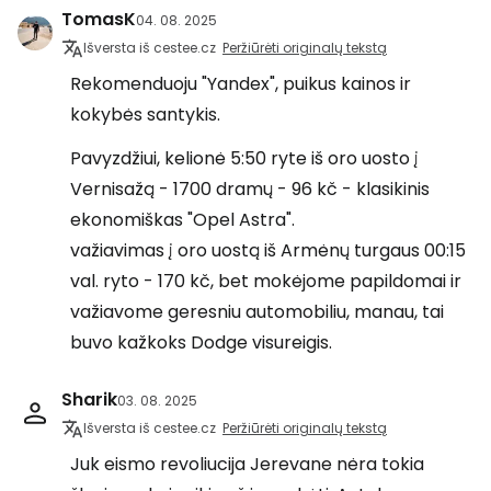
TomasK
04. 08. 2025
Išversta iš cestee.cz
Peržiūrėti originalų tekstą
Rekomenduoju "Yandex", puikus kainos ir
kokybės santykis.
Pavyzdžiui, kelionė 5:50 ryte iš oro uosto į
Vernisažą - 1700 dramų - 96 kč - klasikinis
ekonomiškas "Opel Astra".
važiavimas į oro uostą iš Armėnų turgaus 00:15
val. ryto - 170 kč, bet mokėjome papildomai ir
važiavome geresniu automobiliu, manau, tai
buvo kažkoks Dodge visureigis.
Sharik
03. 08. 2025
Išversta iš cestee.cz
Peržiūrėti originalų tekstą
Juk eismo revoliucija Jerevane nėra tokia