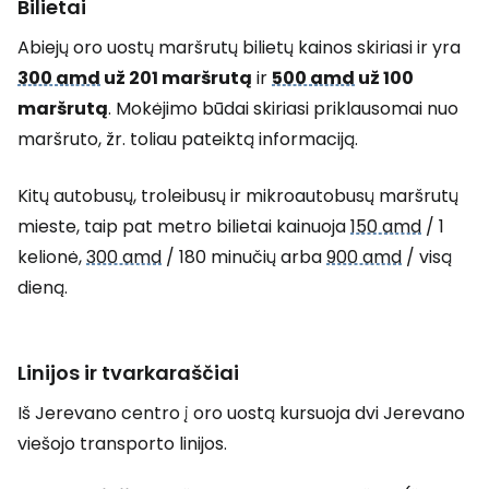
Bilietai
Abiejų oro uostų maršrutų bilietų kainos skiriasi ir yra
300 amd
už 201 maršrutą
ir
500 amd
už 100
maršrutą
. Mokėjimo būdai skiriasi priklausomai nuo
maršruto, žr. toliau pateiktą informaciją.
Kitų autobusų, troleibusų ir mikroautobusų maršrutų
mieste, taip pat metro bilietai kainuoja
150 amd
/ 1
kelionė,
300 amd
/ 180 minučių arba
900 amd
/ visą
dieną.
Linijos ir tvarkaraščiai
Iš Jerevano centro į oro uostą kursuoja dvi Jerevano
viešojo transporto linijos.