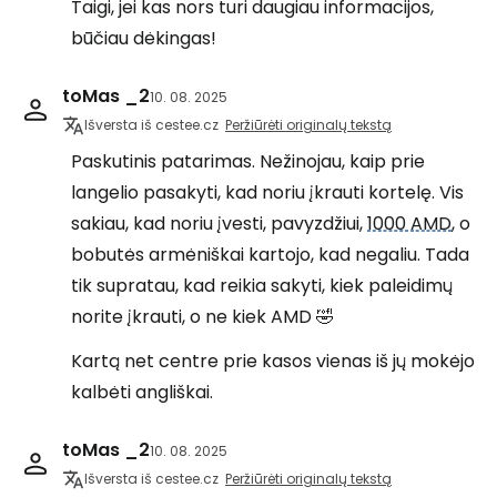
Taigi, jei kas nors turi daugiau informacijos,
būčiau dėkingas!
toMas _2
10. 08. 2025
Išversta iš cestee.cz
Peržiūrėti originalų tekstą
Paskutinis patarimas. Nežinojau, kaip prie
langelio pasakyti, kad noriu įkrauti kortelę. Vis
sakiau, kad noriu įvesti, pavyzdžiui,
1000 AMD
, o
bobutės armėniškai kartojo, kad negaliu. Tada
tik supratau, kad reikia sakyti, kiek paleidimų
norite įkrauti, o ne kiek AMD 🤣
Kartą net centre prie kasos vienas iš jų mokėjo
kalbėti angliškai.
toMas _2
10. 08. 2025
Išversta iš cestee.cz
Peržiūrėti originalų tekstą