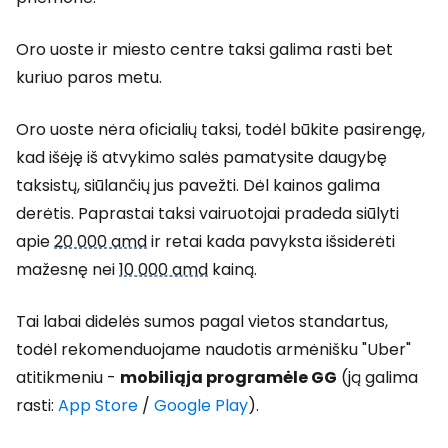
Oro uoste ir miesto centre taksi galima rasti bet
kuriuo paros metu.
Oro uoste nėra oficialių taksi, todėl būkite pasirengę,
kad išėję iš atvykimo salės pamatysite daugybę
taksistų, siūlančių jus pavežti. Dėl kainos galima
derėtis. Paprastai taksi vairuotojai pradeda siūlyti
apie
20 000 amd
ir retai kada pavyksta išsiderėti
mažesnę nei
10 000 amd
kainą.
Tai labai didelės sumos pagal vietos standartus,
todėl rekomenduojame naudotis armėnišku "Uber"
atitikmeniu -
mobiliąja programėle GG
(ją galima
rasti
:
App Store
/
Google Play
)
.