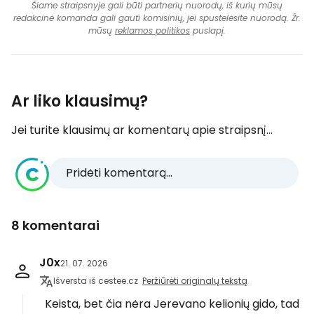
Šiame straipsnyje gali būti partnerių nuorodų, iš kurių mūsų
redakcinė komanda gali gauti komisinių, jei spustelėsite nuorodą. Žr.
mūsų
reklamos politikos
puslapį.
Ar liko klausimų?
Jei turite klausimų ar komentarų apie straipsnį...
Pridėti komentarą...
8 komentarai
J0x
21. 07. 2026
Išversta iš cestee.cz
Peržiūrėti originalų tekstą
Keista, bet čia nėra Jerevano kelionių gido, tad