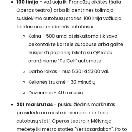
100
linija
- važiuoja iki Prancūzų aikštės (šalia
Operos teatro) arba iki centrinės tolimojo
susisiekimo autobusų stoties. 100 linija važiuoja
tik klasikiniai modernūs autobusai.
Kaina -
500 amd
, atsiskaitoma tik savo
bekontakte kortele autobuse arba galite
nusipirkti popierinį bilietą su QR kodu
oranžiniame "TelCell" automate
Darbo laikas - nuo 5:30 iki 23:00 val.
Kelionės trukmė - 30 minučių
Dažnumas - 40 minučių
201
maršrutas
- pusiau žiedinis maršrutas
prasideda oro uoste ir eina pro centrinę
autobusų stotį, Operos teatrą ir Mėlynąją
mečetę iki metro stoties "Yeritasardakan". Po to