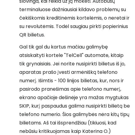
šlovinga, kai reikia už ją mokėti. Autobusų
terminaluose dažniausiai kildavo problemų su
čekiškomis kreditinėmis kortelėmis, o neretai ir
su revolutėmis. Todėl saugiau pirkti popierinius
QR bilietus.
Gal tik gal du kartus mačiau galimybę
atsiskaityti kortele "TelCell" automate, kitaip
tik grynaisiais. Jei norite nusipirkti bilietus iš jo,
aparatas prašo įvesti armėnišką telefono
numerį. Išimtis - 100 linijos bilietas, kur, nors ir
pasirodo pranešimas apie telefono numerį,
ekrano apačioje dešinėje yra mažas mygtukas
SKIP, kurį paspaudus galima nusipirkti bilietą be
telefono numerio. Šios galimybės nėra kitų tipų
bilietams. Aš tai išsprendžiau (tikiuosi, kad
nebūsiu kritikuojamas kaip Katerina O.)