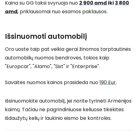
Kaina su GG taksi svyruoja nuo
2 900 amd
iki
3 800
amd
, priklausomai nuo esamos paklausos.
Išsinuomoti automobilį
Oro uoste taip pat veikia gerai žinomos tarptautinės
automobilių nuomos bendrovės, tokios kaip
"Europcar", "Alamo", "Sixt" ir "Enterprise".
Savaitės nuomos kainos prasideda nuo
190 Eur
.
Išsinuomokite automobilį, jei norite tyrinėti Armėnijos
kaimą. Tačiau ne pagrindiniuose keliuose tikėkitės
išdaužytų kelių ir laukinio eismo be kontrolės.