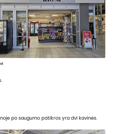
et
.
onoje po saugumo patikros yra dvi kavinės.