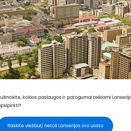
užinokite, kokios paslaugos ir patogumai teikiami Lanserijo
psipirkti?
Raskite viešbutį netoli Lanserijos oro uosto