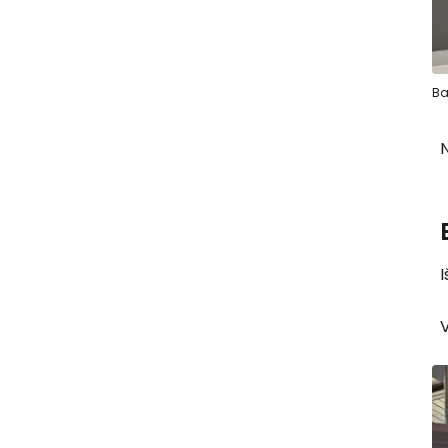
Ba
N
I