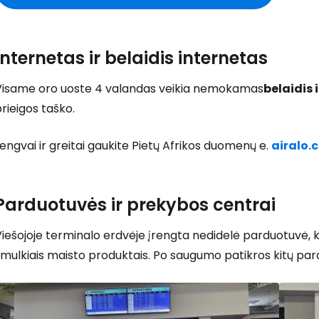
Internetas ir belaidis internetas
Visame oro uoste 4 valandas veikia nemokamas
belaidis 
rieigos taško.
engvai ir greitai gaukite Pietų Afrikos duomenų e.
airalo.
Parduotuvės ir prekybos centrai
iešojoje terminalo erdvėje įrengta nedidelė parduotuvė, k
mulkiais maisto produktais. Po saugumo patikros kitų par