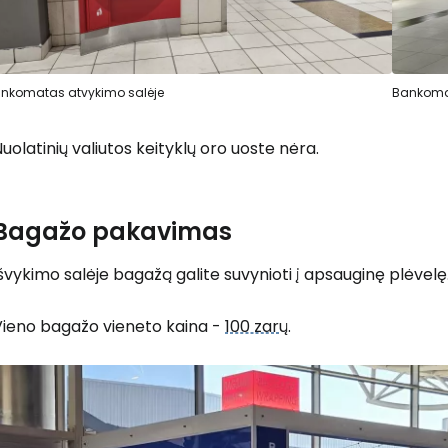
nkomatas atvykimo salėje
Bankoma
uolatinių valiutos keityklų oro uoste nėra.
Bagažo pakavimas
švykimo salėje bagažą galite suvynioti į apsauginę plėvelę
Vieno bagažo vieneto kaina -
100 zar
ų.