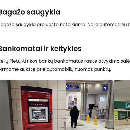
Bagažo saugykla
Bagažo saugykla oro uoste neteikiama. Nėra automatinių b
Bankomatai ir keityklos
elių Pietų Afrikos bankų bankomatus rasite atvykimo salėj
pirmame aukšte prie automobilių nuomos punktų.