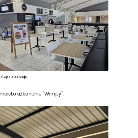
 prie Cestee
Tęsti su Google
ešojoje erdvėje
ęsti su Facebook
 maisto užkandinė "Wimpy".
Tęsti el. paštu