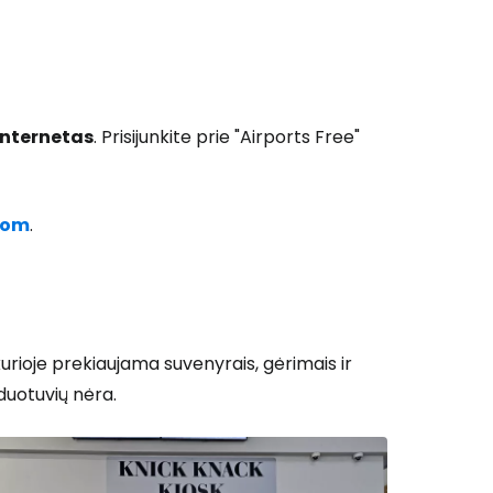
internetas
. Prisijunkite prie "Airports Free"
com
.
urioje prekiaujama suvenyrais, gėrimais ir
duotuvių nėra.