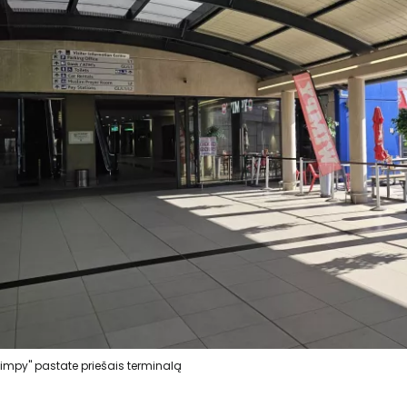
impy" pastate priešais terminalą