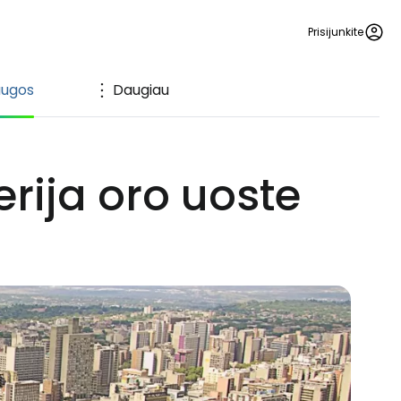
Prisijunkite
augos
Daugiau
ija oro uoste