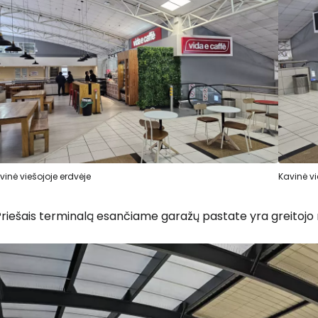
Prisijunkite
... pasaulinė kelionių bendruomenė
vinė viešojoje erdvėje
Kavinė vi
T
Priešais terminalą esančiame garažų pastate yra greitojo