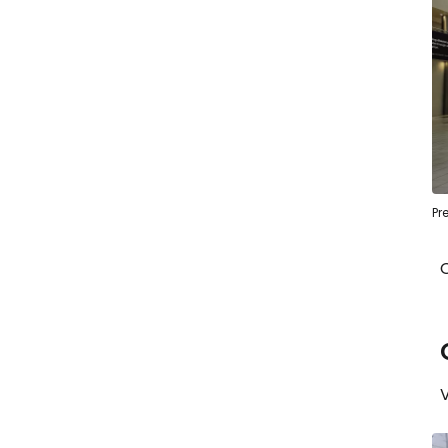
Pr
O
V