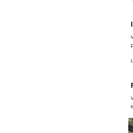
p
L
V
s