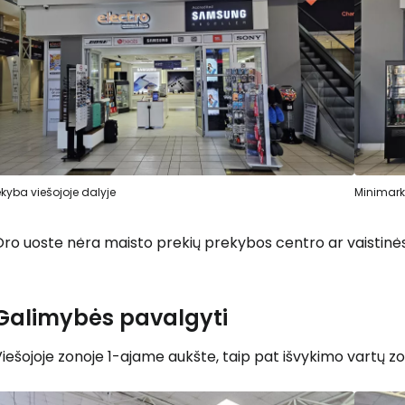
ekyba viešojoje dalyje
Minimark
ro uoste nėra maisto prekių prekybos centro ar vaistinės
Galimybės pavalgyti
iešojoje zonoje 1-ajame aukšte, taip pat išvykimo vartų z