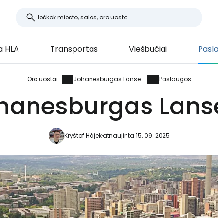
a HLA
Transportas
Viešbučiai
Pasl
Oro uostai
Johanesburgas Lanserija
Paslaugos
hanesburgas Lanser
Kryštof Hájek
atnaujinta 15. 09. 2025