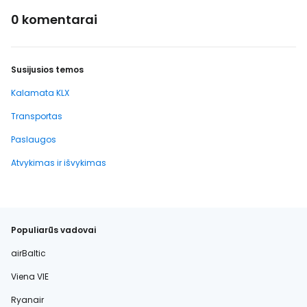
0 komentarai
Susijusios temos
Kalamata KLX
Transportas
Paslaugos
Atvykimas ir išvykimas
Populiarūs vadovai
airBaltic
Viena VIE
Ryanair