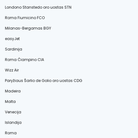
Londono Stanstedo oro uostas STN
Roma Fiumicino FCO
Milanas-Bergamas BGY
easyJet
Sardinija
Roma Čiampino CIA
Wizz Air
Paryžiaus Šarlio de Golio oro uostas CDG
Madeira
Malta
Venecija
Islandija
Roma