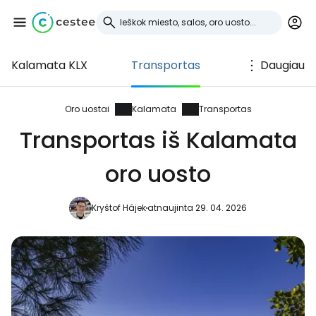
Kalamata KLX
Transportas
Daugiau
Prisijunkite prie
Cestee
Oro uostai
Kalamata
Transportas
Transportas iš Kalamata
... pasaulinė kelionių bendruomenė
oro uosto
Tęsti su Google
Kryštof Hájek
atnaujinta 29. 04. 2026
Tęsti su Facebook
Tęsti el. paštu