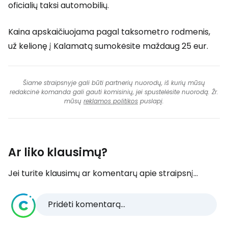
oficialių taksi automobilių.
Kaina apskaičiuojama pagal taksometro rodmenis,
už kelionę į Kalamatą sumokėsite maždaug 25 eur.
Šiame straipsnyje gali būti partnerių nuorodų, iš kurių mūsų
redakcinė komanda gali gauti komisinių, jei spustelėsite nuorodą. Žr.
mūsų
reklamos politikos
puslapį.
Ar liko klausimų?
Jei turite klausimų ar komentarų apie straipsnį...
Pridėti komentarą...