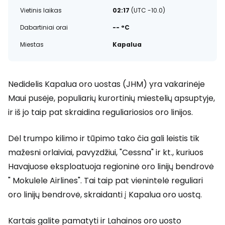
Vietinis laikas
02:17
(UTC -10.0)
Dabartiniai orai
-- °C
Miestas
Kapalua
Nedidelis Kapalua oro uostas (JHM) yra vakarinėje
Maui pusėje, populiarių kurortinių miestelių apsuptyje,
ir iš jo taip pat skraidina reguliariosios oro linijos.
Dėl trumpo kilimo ir tūpimo tako čia gali leistis tik
mažesni orlaiviai, pavyzdžiui, "Cessna" ir kt., kuriuos
Havajuose eksploatuoja regioninė oro linijų bendrovė
" Mokulele Airlines". Tai taip pat vienintelė reguliari
oro linijų bendrovė, skraidanti į Kapalua oro uostą.
Kartais galite pamatyti ir Lahainos oro uosto