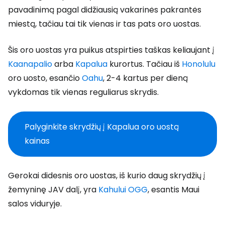
pavadinimą pagal didžiausią vakarinės pakrantės
miestą, tačiau tai tik vienas ir tas pats oro uostas.
Šis oro uostas yra puikus atspirties taškas keliaujant į
Kaanapalio
arba
Kapalua
kurortus. Tačiau iš
Honolulu
oro uosto, esančio
Oahu
, 2-4 kartus per dieną
vykdomas tik vienas reguliarus skrydis.
Palyginkite skrydžių į Kapalua oro uostą
kainas
Gerokai didesnis oro uostas, iš kurio daug skrydžių į
žemyninę JAV dalį, yra
Kahului OGG
, esantis Maui
salos viduryje.