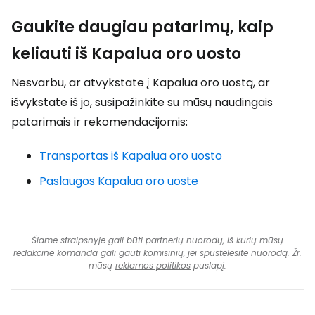
Gaukite daugiau patarimų, kaip
keliauti iš Kapalua oro uosto
Nesvarbu, ar atvykstate į Kapalua oro uostą, ar
išvykstate iš jo, susipažinkite su mūsų naudingais
patarimais ir rekomendacijomis:
Transportas iš Kapalua oro uosto
Paslaugos Kapalua oro uoste
Šiame straipsnyje gali būti partnerių nuorodų, iš kurių mūsų
redakcinė komanda gali gauti komisinių, jei spustelėsite nuorodą. Žr.
mūsų
reklamos politikos
puslapį.