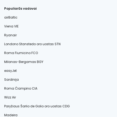
Populiarūs vadovai
airBaltic
Viena VIE
Ryanair
Londono Stanstedo oro uostas STN
Roma Fiumicino FCO
Milanas-Bergamas BGY
easyJet
Sardinija
Roma Čiampino CIA
Wizz Air
Paryžiaus Šarlio de Golio oro uostas CDG
Madeira