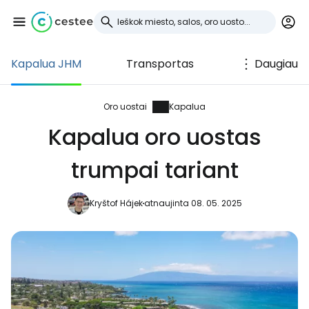
Kapalua JHM
Transportas
Daugiau
Prisijunkite prie
Cestee
Oro uostai
Kapalua
Kapalua oro uostas
... pasaulinė kelionių bendruomenė
trumpai tariant
Tęsti su Google
Kryštof Hájek
atnaujinta 08. 05. 2025
Tęsti su Facebook
Tęsti el. paštu