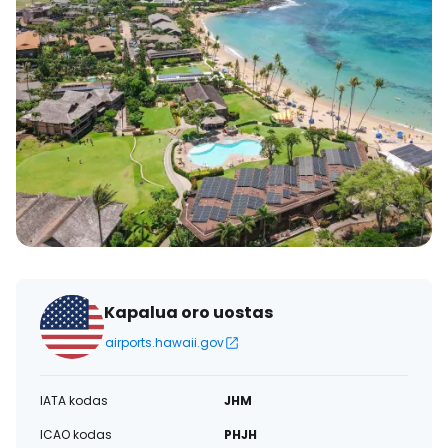
Kapalua oro uostas
airports.hawaii.gov
IATA kodas
JHM
ICAO kodas
PHJH