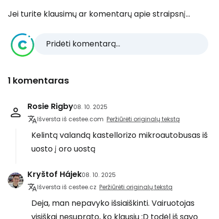
Jei turite klausimų ar komentarų apie straipsnį...
Pridėti komentarą...
1 komentaras
Rosie Rigby
08. 10. 2025
Išversta iš cestee.com
Peržiūrėti originalų tekstą
Kelintą valandą kastellorizo mikroautobusas iš
uosto į oro uostą
Kryštof Hájek
08. 10. 2025
Išversta iš cestee.cz
Peržiūrėti originalų tekstą
Deja, man nepavyko išsiaiškinti. Vairuotojas
visiškai nesuprato, ko klausiu :D todėl iš savo