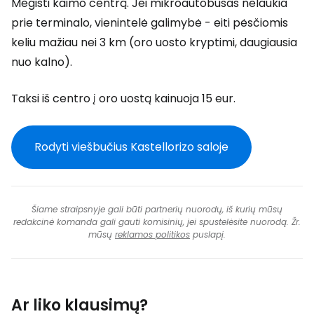
Megisti kaimo centrą. Jei mikroautobusas nelaukia
prie terminalo, vienintelė galimybė - eiti pėsčiomis
keliu mažiau nei 3 km (oro uosto kryptimi, daugiausia
nuo kalno).
Taksi iš centro į oro uostą kainuoja 15 eur.
Rodyti viešbučius Kastellorizo saloje
Šiame straipsnyje gali būti partnerių nuorodų, iš kurių mūsų
redakcinė komanda gali gauti komisinių, jei spustelėsite nuorodą. Žr.
mūsų
reklamos politikos
puslapį.
Ar liko klausimų?