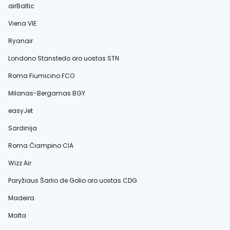
airBaltic
Viena VIE
Ryanair
Londono Stanstedo oro uostas STN
Roma Fiumicino FCO
Milanas-Bergamas BGY
easyJet
Sardinija
Roma Čiampino CIA
Wizz Air
Paryžiaus Šarlio de Golio oro uostas CDG
Madeira
Malta