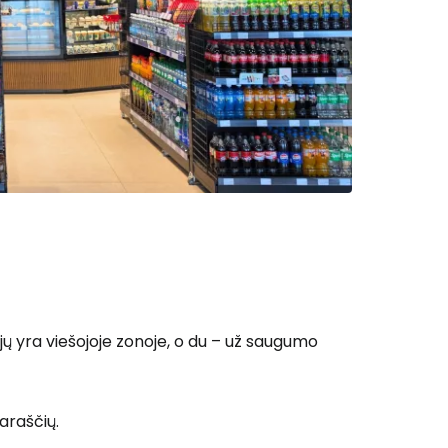
 prie Cestee
Tęsti su Google
ęsti su Facebook
š jų yra viešojoje zonoje, o du – už saugumo
Tęsti el. paštu
araščių.