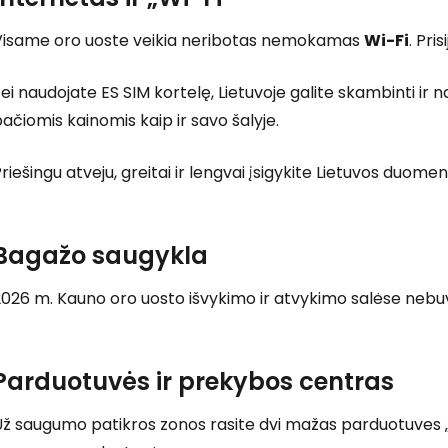
Visame oro uoste veikia neribotas nemokamas
Wi-Fi
. Pri
ei naudojate ES SIM kortelę, Lietuvoje galite skambinti i
ačiomis kainomis kaip ir savo šalyje.
riešingu atveju, greitai ir lengvai įsigykite Lietuvos duom
Bagažo saugykla
2026 m. Kauno oro uosto išvykimo ir atvykimo salėse neb
Parduotuvės ir prekybos centras
Už saugumo patikros zonos rasite dvi mažas parduotuves 