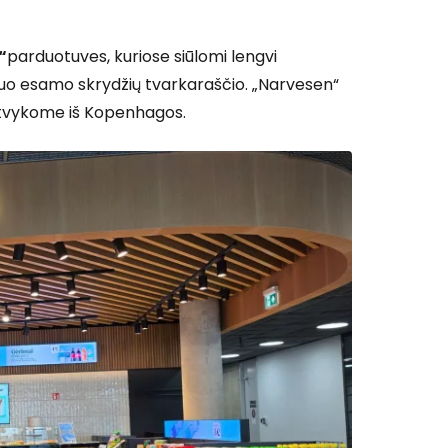
“
parduotuves, kuriose siūlomi lengvi
 nuo esamo skrydžių tvarkaraščio. „Narvesen“
s atvykome iš Kopenhagos.