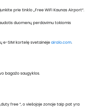
sijunkite prie tinklo „Free WiFi Kaunas Airport“.
r naudotis duomenų perdavimu tokiomis
enų e-SIM kortelę svetainėje
airalo.com
.
uvo bagažo saugyklos.
„
duty free
“, o viešojoje zonoje taip pat yra