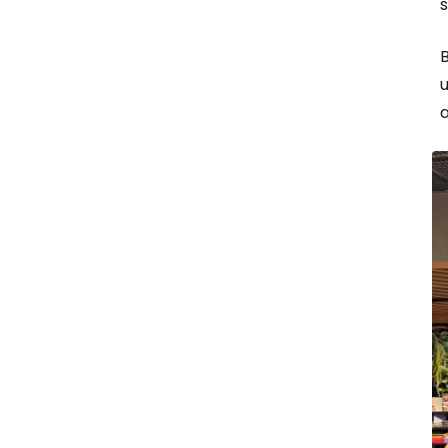
B
u
a