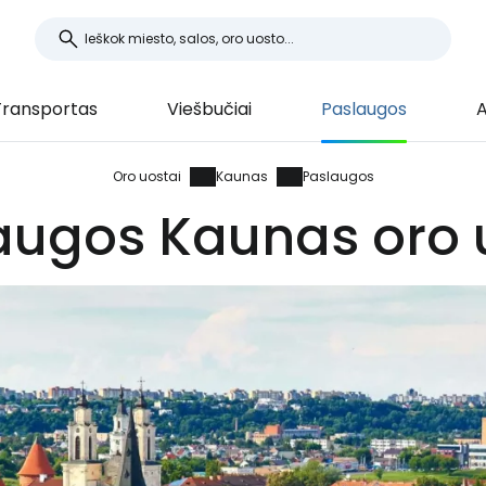
Transportas
Viešbučiai
Paslaugos
A
Oro uostai
Kaunas
Paslaugos
augos Kaunas oro 