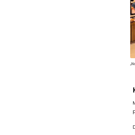
„N
M
p
D