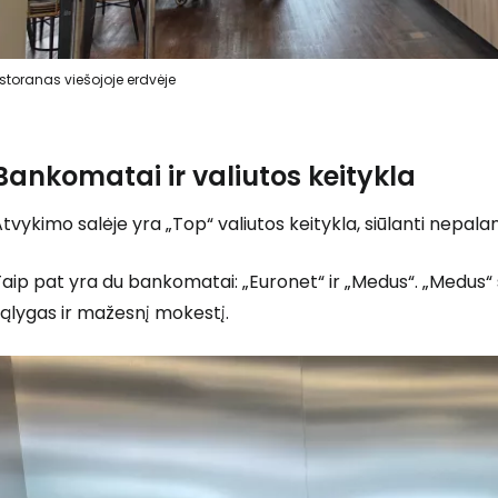
storanas viešojoje erdvėje
Bankomatai ir valiutos keitykla
tvykimo salėje yra „Top“ valiutos keitykla, siūlanti nepalan
aip pat yra du bankomatai: „Euronet“ ir „Medus“. „Medus“ 
ąlygas ir mažesnį mokestį.