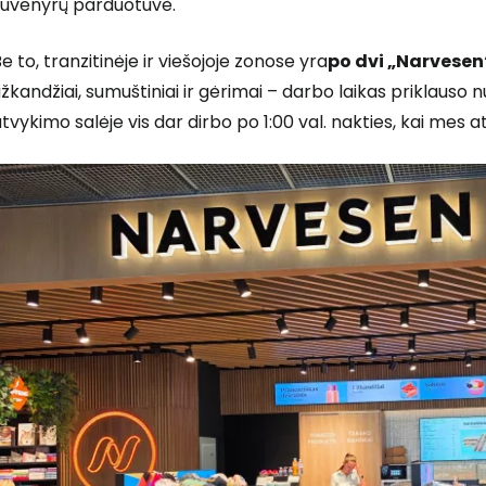
suvenyrų parduotuvė.
e to, tranzitinėje ir viešojoje zonose yra
po dvi „Narvesen
žkandžiai, sumuštiniai ir gėrimai – darbo laikas priklauso
tvykimo salėje vis dar dirbo po 1:00 val. nakties, kai me