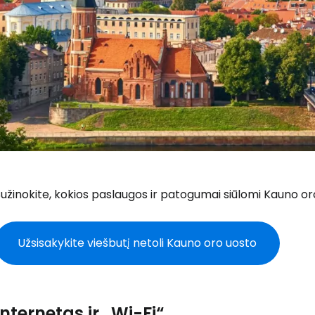
užinokite, kokios paslaugos ir patogumai siūlomi Kauno oro 
Užsisakykite viešbutį netoli Kauno oro uosto
Internetas ir „Wi-Fi“