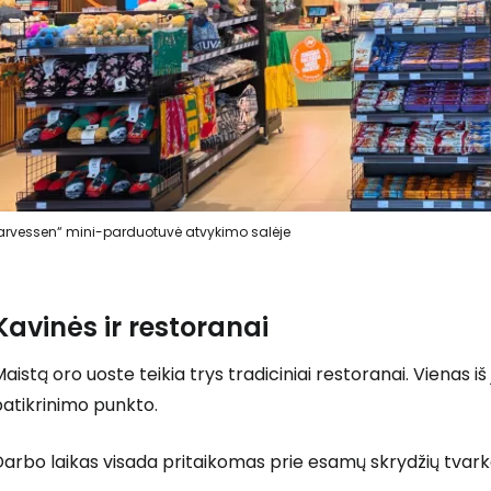
Prisijunkite
... pasaulinė kelionių bendruomenė
arvessen“ mini-parduotuvė atvykimo salėje
Kavinės ir restoranai
T
aistą oro uoste teikia trys tradiciniai restoranai. Vienas i
atikrinimo punkto.
arbo laikas visada pritaikomas prie esamų skrydžių tvark