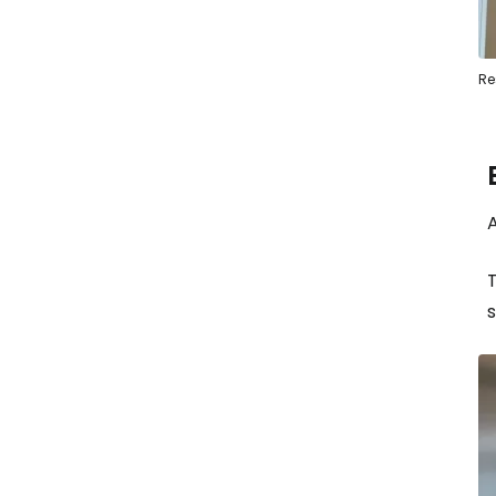
Re
A
T
s