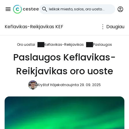
Keflavikas-Reikjavikas KEF
Daugiau
Prisijunkite prie
Cestee
Oro uostai
Keflavikas-Reikjavikas
Paslaugos
Paslaugos Keflavikas-
... pasaulinė kelionių bendruomenė
Reikjavikas oro uoste
Tęsti su Google
Kryštof Hájek
atnaujinta 29. 09. 2025
Tęsti su Facebook
Tęsti el. paštu