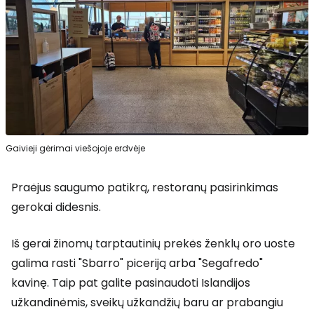
Gaivieji gėrimai viešojoje erdvėje
Praėjus saugumo patikrą, restoranų pasirinkimas
gerokai didesnis.
Iš gerai žinomų tarptautinių prekės ženklų oro uoste
galima rasti "Sbarro" piceriją arba "Segafredo"
kavinę. Taip pat galite pasinaudoti Islandijos
užkandinėmis, sveikų užkandžių baru ar prabangiu