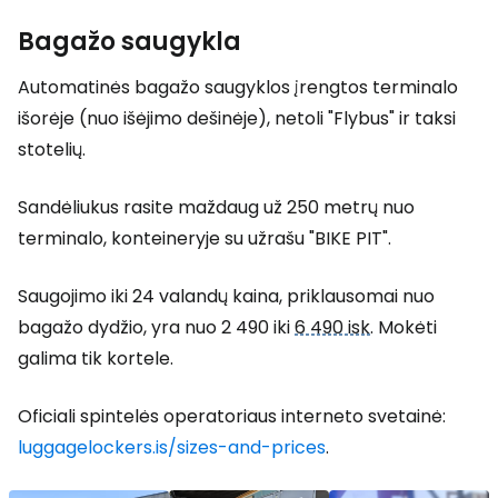
Bagažo saugykla
Automatinės bagažo saugyklos įrengtos terminalo
išorėje (nuo išėjimo dešinėje), netoli "Flybus" ir taksi
stotelių.
Sandėliukus rasite maždaug už 250 metrų nuo
terminalo, konteineryje su užrašu "BIKE PIT".
Saugojimo iki 24 valandų kaina, priklausomai nuo
bagažo dydžio, yra nuo 2 490 iki
6 490 isk
. Mokėti
galima tik kortele.
Oficiali spintelės operatoriaus interneto svetainė:
luggagelockers.is/sizes-and-prices
.