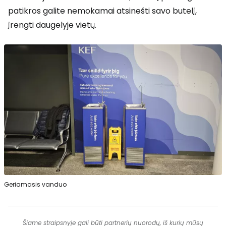
patikros galite nemokamai atsinešti savo butelį,
įrengti daugelyje vietų.
Geriamasis vanduo
Šiame straipsnyje gali būti partnerių nuorodų, iš kurių mūsų