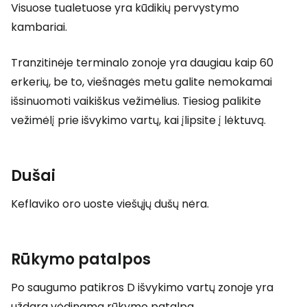
Visuose tualetuose yra kūdikių pervystymo
kambariai.
Tranzitinėje terminalo zonoje yra daugiau kaip 60
erkerių, be to, viešnagės metu galite nemokamai
išsinuomoti vaikiškus vežimėlius. Tiesiog palikite
vežimėlį prie išvykimo vartų, kai įlipsite į lėktuvą.
Dušai
Keflaviko oro uoste viešųjų dušų nėra.
Rūkymo patalpos
Po saugumo patikros D išvykimo vartų zonoje yra
uždara vėdinama rūkymo patalpa.