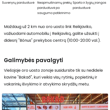
Suvenyrų parduotuvė
Neapmuitinamų prekių
Sporto ir žygių įrangos
parduotuvė po
parduotuvė
saugumo patikrinimo
Maždaug už 2 km nuo oro uosto link Reikjaviko,
važiuodami automobiliu į Reikjaviką, galite užsukti į
didesnį "Bónus" prekybos centrą (10:00-20:00 val.).
Galimybės pavalgyti
Viešojoje oro uosto zonoje susidursite tik su nedidele
kavine "Bakað", kuri veikia visų rytinių, popietinių ir
vakarinių išvykimo ir atvykimo skrydžių metu.