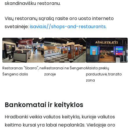
skandinavišku restoranu.
Visų restoranų sąrašą rasite oro uosto interneto
svetainėje:
isavia.is//shops-and-restaurants
.
Restoranas "Sbarro", ne
Restoranai ne Šengeno
Maisto prekių
Šengeno dalis
zonoje
parduotuvė, tranzito
zona
Bankomatai ir keityklos
Hradbanki veikia valiutos keitykla, kurioje valiutos
keitimo kursai yra labai nepalankūs. Viešojoje oro