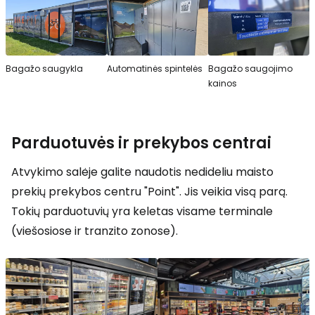
Bagažo saugykla
Automatinės spintelės
Bagažo saugojimo
kainos
Parduotuvės ir prekybos centrai
Atvykimo salėje galite naudotis nedideliu maisto
prekių prekybos centru "Point". Jis veikia visą parą.
Tokių parduotuvių yra keletas visame terminale
(viešosiose ir tranzito zonose).