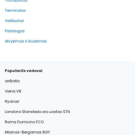
Transportas
Terminalas
Viešbučiai
Paslaugos
Atvykimas ir išvykimas
Populiarūs vadovai
airBaltic
Viena VIE
Ryanair
Londono Stanstedo oro uostas STN
Roma Fiumicino FCO
Milanas-Bergamas BGY