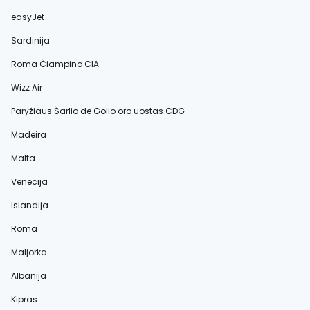
easyJet
Sardinija
Roma Čiampino CIA
Wizz Air
Paryžiaus Šarlio de Golio oro uostas CDG
Madeira
Malta
Venecija
Islandija
Roma
Maljorka
Albanija
Kipras