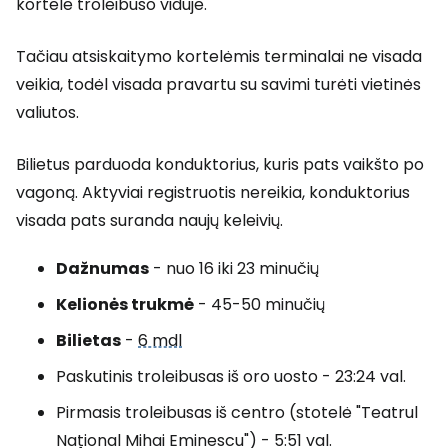
kortele troleibuso viduje.
Tačiau atsiskaitymo kortelėmis terminalai ne visada
veikia, todėl visada pravartu su savimi turėti vietinės
valiutos.
Bilietus parduoda konduktorius, kuris pats vaikšto po
vagoną. Aktyviai registruotis nereikia, konduktorius
visada pats suranda naujų keleivių.
Dažnumas
- nuo 16 iki 23 minučių
Kelionės trukmė
- 45-50 minučių
Bilietas
-
6 mdl
Paskutinis troleibusas iš oro uosto - 23:24 val.
Pirmasis troleibusas iš centro (stotelė "Teatrul
Național Mihai Eminescu") - 5:51 val.