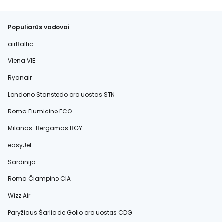
Populiarūs vadovai
airBaltic
Viena VIE
Ryanair
Londono Stanstedo oro uostas STN
Roma Fiumicino FCO
Milanas-Bergamas BGY
easyJet
Sardinija
Roma Čiampino CIA
Wizz Air
Paryžiaus Šarlio de Golio oro uostas CDG