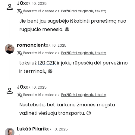
J0x
07. 10. 2025
Išversta iš cestee.cz
Peržiūrėti originalų tekstą
Jie bent jau sugebėjo iškabinti pranešimą nuo
rugpjūčio mėnesio. 😆
romancient
07. 10. 2025
Išversta iš cestee.cz
Peržiūrėti originalų tekstą
taksi už
120 CZK
ir jokių rūpesčių dėl pervežimo
ir terminalų 😁
J0x
07. 10. 2025
Išversta iš cestee.cz
Peržiūrėti originalų tekstą
Nustebsite, bet kai kurie žmonės mėgsta
važinėti viešuoju transportu. 😉
Lukáš Pilarik
07. 10. 2025