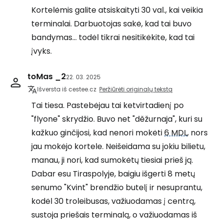
Kortelėmis galite atsiskaityti 30 val., kai veikia
terminalai. Darbuotojas sakė, kad tai buvo
bandymas... todėl tikrai nesitikėkite, kad tai
įvyks.
toMas _2
22. 03. 2025
Išversta iš cestee.cz
Peržiūrėti originalų tekstą
Tai tiesa. Pastebėjau tai ketvirtadienį po
"flyone" skrydžio. Buvo net "děžurnaja", kuri su
kažkuo ginčijosi, kad nenori mokėti
6 MDL
, nors
jau mokėjo kortele. Neišeidama su jokiu bilietu,
manau, ji nori, kad sumokėtų tiesiai prieš ją.
Dabar esu Tiraspolyje, baigiu išgerti 8 metų
senumo "Kvint" brendžio butelį ir nesuprantu,
kodėl 30 troleibusas, važiuodamas į centrą,
sustoja priešais terminalą, o važiuodamas iš