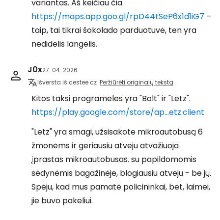
variantas. Aš keičiau čia
https://maps.app.goo.gl/rpD44tSeP6x1d1iG7
–
taip, tai tikrai šokolado parduotuvė, ten yra
nedidelis langelis.
J0x
27. 04. 2026
Išversta iš cestee.cz
Peržiūrėti originalų tekstą
Kitos taksi programėlės yra "Bolt" ir "Letz".
https://play.google.com/store/ap...etz.client
"Letz" yra smagi, užsisakote mikroautobusą 6
žmonėms ir geriausiu atveju atvažiuoja
įprastas mikroautobusas. su papildomomis
sėdynėmis bagažinėje, blogiausiu atveju - be jų.
Spėju, kad mus pamatė policininkai, bet, laimei,
jie buvo pakeliui.