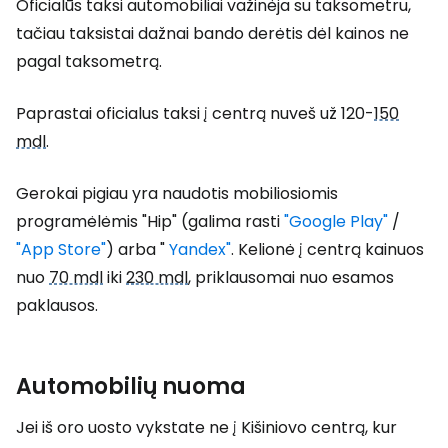
Oficialūs taksi automobiliai važinėja su taksometru,
tačiau taksistai dažnai bando derėtis dėl kainos ne
pagal taksometrą.
Paprastai oficialus taksi į centrą nuveš už 120-
150
mdl
.
Gerokai pigiau yra naudotis mobiliosiomis
programėlėmis "Hip" (galima rasti
"Google Play"
/
"App Store"
) arba "
Yandex"
. Kelionė į centrą kainuos
nuo
70 mdl
iki
230 mdl
, priklausomai nuo esamos
paklausos.
Automobilių nuoma
Jei iš oro uosto vykstate ne į Kišiniovo centrą, kur