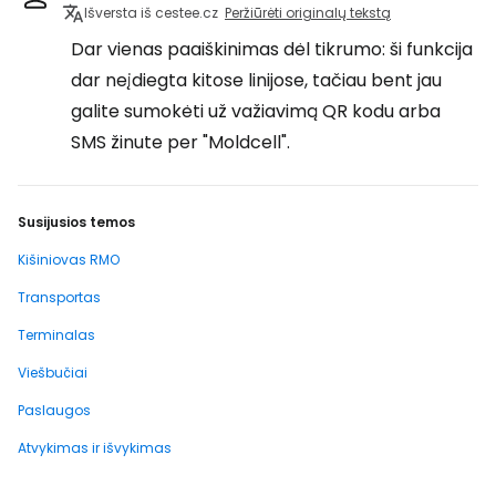
Išversta iš cestee.cz
Peržiūrėti originalų tekstą
Dar vienas paaiškinimas dėl tikrumo: ši funkcija
dar neįdiegta kitose linijose, tačiau bent jau
galite sumokėti už važiavimą QR kodu arba
SMS žinute per "Moldcell".
Susijusios temos
Kišiniovas RMO
Transportas
Terminalas
Viešbučiai
Paslaugos
Atvykimas ir išvykimas