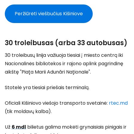
Peržiūrėti viešbučius Kišiniove
30 troleibusas (arba 33 autobusas)
30 troleibusų linija važiuoja tiesiai į miesto centrą iki
Nacionalinės bibliotekos ir rajono aplink pagrindinę
aikštę "Piața Marii Adunări Naționale".
Stotelė yra tiesiai priešais terminalą.
Oficiali Kišiniovo viešojo transporto svetainė:
rtec.md
(tik moldavų kalba).
Už
6 mdl
bilietus galima mokėti grynaisiais pinigais ir