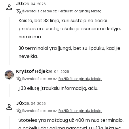
J0x
26. 04. 2026
Išversta iš cestee.cz
Peržiūrėti originalų tekstą
Keista, bet 33 linija, kuri sustoja ne tiesiai
priešais oro uostą, o šalia jo esančiame kelyje,
neminima.
30 terminalai yra įjungti, bet su lipduku, kad jie
neveikia.
Kryštof Hájek
26. 04. 2026
Išversta iš cestee.cz
Peržiūrėti originalų tekstą
Į 33 eilutę įtrauksiu informaciją, ačiū.
J0x
26. 04. 2026
Išversta iš cestee.cz
Peržiūrėti originalų tekstą
Stotelės yra maždaug už 400 m nuo terminalo,
o pakeliui dar galima pamatyti Tu-134 lėktuvą