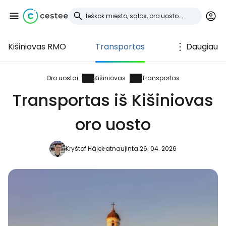
Kišiniovas RMO
Transportas
Daugiau
Prisijunkite prie
Cestee
Oro uostai
Kišiniovas
Transportas
Transportas iš Kišiniovas
... pasaulinė kelionių bendruomenė
oro uosto
Tęsti su Google
Kryštof Hájek
atnaujinta 26. 04. 2026
Tęsti su Facebook
Tęsti el. paštu