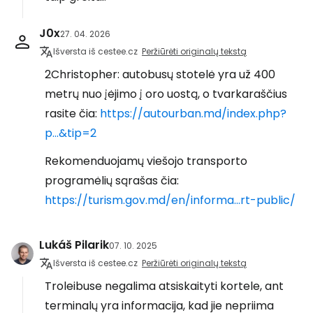
J0x
27. 04. 2026
Išversta iš cestee.cz
Peržiūrėti originalų tekstą
2Christopher: autobusų stotelė yra už 400
metrų nuo įėjimo į oro uostą, o tvarkaraščius
rasite čia:
https://autourban.md/index.php?
p...&tip=2
Rekomenduojamų viešojo transporto
programėlių sąrašas čia:
https://turism.gov.md/en/informa...rt-public/
Lukáš Pilarik
07. 10. 2025
Išversta iš cestee.cz
Peržiūrėti originalų tekstą
Troleibuse negalima atsiskaityti kortele, ant
terminalų yra informacija, kad jie nepriima