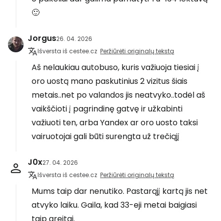
🙂
Jorgus
26. 04. 2026
Išversta iš cestee.cz
Peržiūrėti originalų tekstą
Aš nelaukiau autobuso, kuris važiuoja tiesiai į
oro uostą mano paskutinius 2 vizitus šiais
metais..net po valandos jis neatvyko..todėl aš
vaikščioti į pagrindinę gatvę ir užkabinti
važiuoti ten, arba Yandex ar oro uosto taksi
vairuotojai gali būti surengta už trečiąjį
J0x
27. 04. 2026
Išversta iš cestee.cz
Peržiūrėti originalų tekstą
Mums taip dar nenutiko. Pastarąjį kartą jis net
atvyko laiku. Gaila, kad 33-eji metai baigiasi
taip greitai.