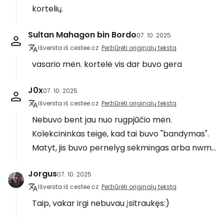
kortelių.
Sultan Mahagon bin Bordo
07. 10. 2025
Išversta iš cestee.cz
Peržiūrėti originalų tekstą
vasario mėn. kortelė vis dar buvo gera
J0x
07. 10. 2025
Išversta iš cestee.cz
Peržiūrėti originalų tekstą
Nebuvo bent jau nuo rugpjūčio mėn.
Kolekcininkas teigė, kad tai buvo "bandymas".
Matyt, jis buvo pernelyg sėkmingas arba nwm...
Jorgus
07. 10. 2025
Išversta iš cestee.cz
Peržiūrėti originalų tekstą
Taip, vakar irgi nebuvau įsitraukęs:)