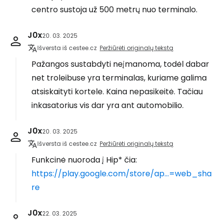
centro sustoja už 500 metrų nuo terminalo.
J0x
20. 03. 2025
Išversta iš cestee.cz
Peržiūrėti originalų tekstą
Pažangos sustabdyti neįmanoma, todėl dabar
net troleibuse yra terminalas, kuriame galima
atsiskaityti kortele. Kaina nepasikeitė. Tačiau
inkasatorius vis dar yra ant automobilio.
J0x
20. 03. 2025
Išversta iš cestee.cz
Peržiūrėti originalų tekstą
Funkcinė nuoroda į Hip* čia:
https://play.google.com/store/ap...=web_sha
re
J0x
22. 03. 2025