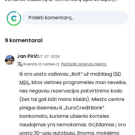
Pridėti komentarą...
9 komentarai
Jan Pirič
07. 07. 2026
Išversta iš cestee.cz
Peržiūrėti originalų tekstą
Iš oro uosto važiavau „Bolt“ už maždaug
150
MDL
, kitos vietinės programėlės man neveikė,
nes negavau rezervacijos patvirtinimo kodo
(bet tai gali būti mano klaida). Miesto centre
pinigus išsiėmiau iš „EuroCreditBank“
bankomato, kuriame užsienio kortelės
naudojimas yra nemokamas. Grįždamas į oro
uostą 30-uoju autobusu, žinoma, mokėjimo