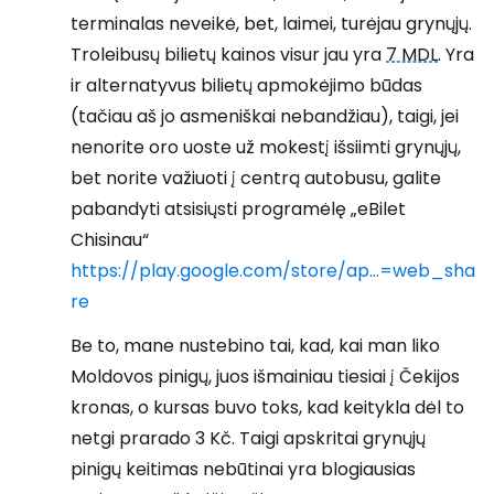
terminalas neveikė, bet, laimei, turėjau grynųjų.
Troleibusų bilietų kainos visur jau yra
7 MDL
. Yra
ir alternatyvus bilietų apmokėjimo būdas
(tačiau aš jo asmeniškai nebandžiau), taigi, jei
nenorite oro uoste už mokestį išsiimti grynųjų,
bet norite važiuoti į centrą autobusu, galite
pabandyti atsisiųsti programėlę „eBilet
Chisinau“
https://play.google.com/store/ap...=web_sha
re
Be to, mane nustebino tai, kad, kai man liko
Moldovos pinigų, juos išmainiau tiesiai į Čekijos
kronas, o kursas buvo toks, kad keitykla dėl to
netgi prarado 3 Kč. Taigi apskritai grynųjų
pinigų keitimas nebūtinai yra blogiausias