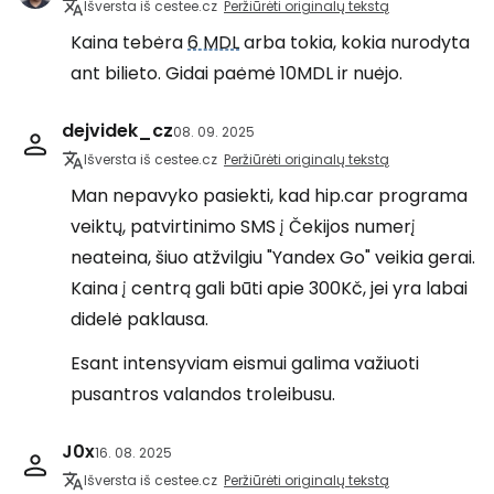
Išversta iš cestee.cz
Peržiūrėti originalų tekstą
Kaina tebėra
6 MDL
arba tokia, kokia nurodyta
ant bilieto. Gidai paėmė 10MDL ir nuėjo.
dejvidek_cz
08. 09. 2025
Išversta iš cestee.cz
Peržiūrėti originalų tekstą
Man nepavyko pasiekti, kad hip.car programa
veiktų, patvirtinimo SMS į Čekijos numerį
neateina, šiuo atžvilgiu "Yandex Go" veikia gerai.
Kaina į centrą gali būti apie 300Kč, jei yra labai
didelė paklausa.
Esant intensyviam eismui galima važiuoti
pusantros valandos troleibusu.
J0x
16. 08. 2025
Išversta iš cestee.cz
Peržiūrėti originalų tekstą