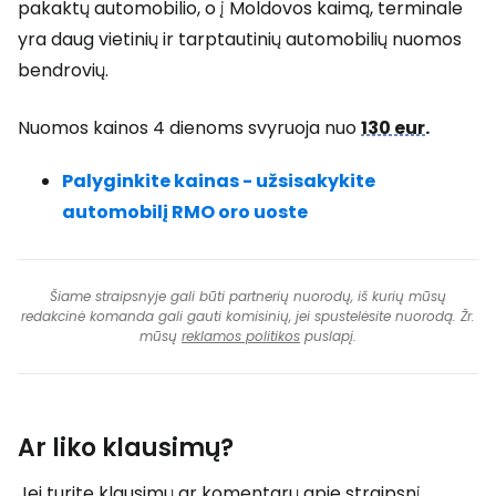
pakaktų automobilio, o į Moldovos kaimą, terminale
yra daug vietinių ir tarptautinių automobilių nuomos
bendrovių.
Nuomos kainos 4 dienoms svyruoja nuo
130 eur
.
Palyginkite kainas - užsisakykite
automobilį RMO oro uoste
Šiame straipsnyje gali būti partnerių nuorodų, iš kurių mūsų
redakcinė komanda gali gauti komisinių, jei spustelėsite nuorodą. Žr.
mūsų
reklamos politikos
puslapį.
Ar liko klausimų?
Jei turite klausimų ar komentarų apie straipsnį...