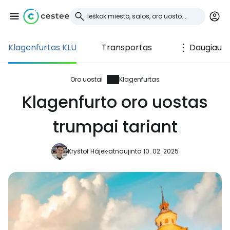
Klagenfurtas KLU
Transportas
Daugiau
Prisijunkite prie
Cestee
Oro uostai
Klagenfurtas
Klagenfurto oro uostas
... pasaulinė kelionių bendruomenė
trumpai tariant
Tęsti su Google
Kryštof Hájek
atnaujinta 10. 02. 2025
Tęsti su Facebook
Tęsti el. paštu