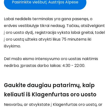
Pasirinkite viešbutį Austrijos Alpėse
Labai nedidelis terminalas yra gana pasenęs, o
erdvės vestibiulyje tikrai nedaug. Tačiau, atsižvelgiant
į oro uosto dydį, registracija vyksta labai greitai, todėl
į oro uostą užteks atvykti likus 75 minutėms iki
išvykimo.
Dėl mažo eismo intensyvumo oro uostas naktimis
nedirba. Įprastas darbo laikas: 4:30 - 22:00.
Gaukite daugiau patarimų, kaip
keliauti iš Klagenfurtas oro uosto
Nesvarbu, ar atvykstate į Klagenfurtas oro uostą, ar