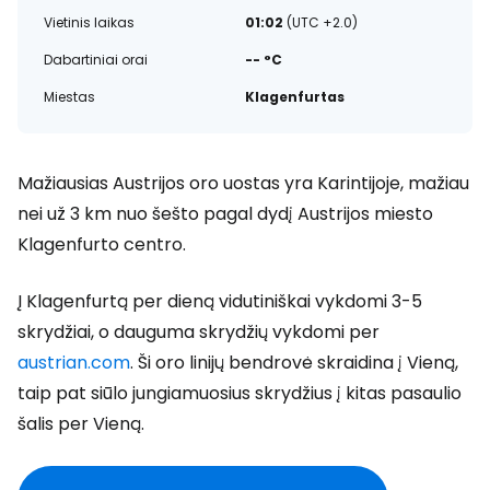
Vietinis laikas
01:02
(UTC +2.0)
Dabartiniai orai
-- °C
Miestas
Klagenfurtas
Mažiausias Austrijos oro uostas yra Karintijoje, mažiau
nei už 3 km nuo šešto pagal dydį Austrijos miesto
Klagenfurto centro.
Į Klagenfurtą per dieną vidutiniškai vykdomi 3-5
skrydžiai, o dauguma skrydžių vykdomi per
austrian.com
.
Ši oro linijų bendrovė skraidina į Vieną,
taip pat siūlo jungiamuosius skrydžius į kitas pasaulio
šalis per Vieną.