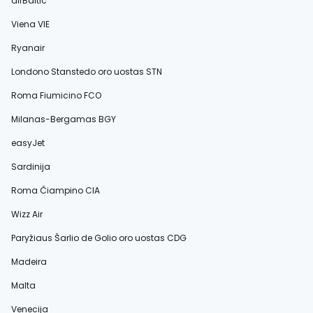
airBaltic
Viena VIE
Ryanair
Londono Stanstedo oro uostas STN
Roma Fiumicino FCO
Milanas-Bergamas BGY
easyJet
Sardinija
Roma Čiampino CIA
Wizz Air
Paryžiaus Šarlio de Golio oro uostas CDG
Madeira
Malta
Venecija