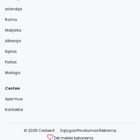
Islandija
Roma
Maljorka
Albanija
Kipras
Portas
Malaga
Cestee
Apie mus
Kontaktai
© 2026 Cestee.lt
Sąlygos
Privatumas
Reklama
Dėl meilės kelionėms