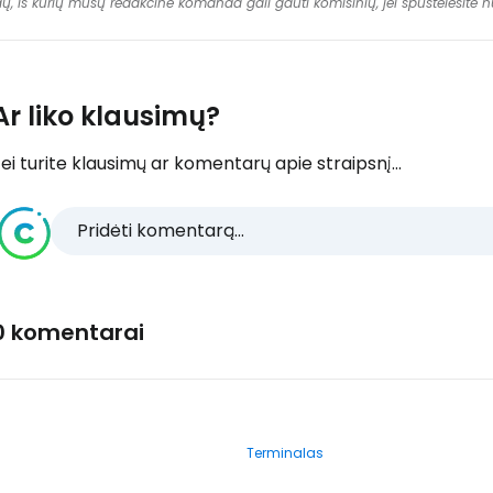
dų, iš kurių mūsų redakcinė komanda gali gauti komisinių, jei spustelėsite
Ar liko klausimų?
ei turite klausimų ar komentarų apie straipsnį...
Pridėti komentarą...
0 komentarai
Terminalas