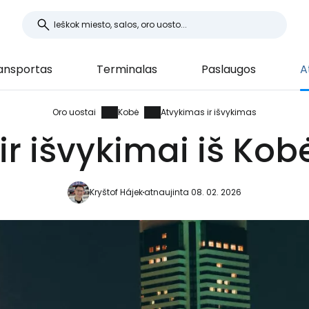
ansportas
Terminalas
Paslaugos
A
Oro uostai
Kobė
Atvykimas ir išvykimas
ir išvykimai iš Kob
Kryštof Hájek
atnaujinta 08. 02. 2026