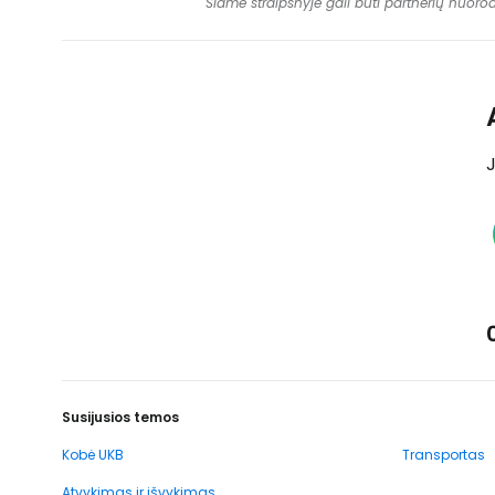
Šiame straipsnyje gali būti partnerių nuoro
J
Susijusios temos
Kobė UKB
Transportas
Atvykimas ir išvykimas