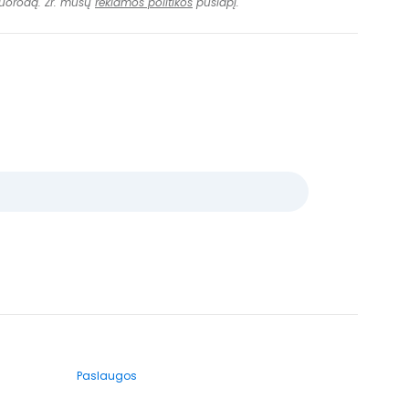
 nuorodą. Žr. mūsų
reklamos politikos
puslapį.
Paslaugos