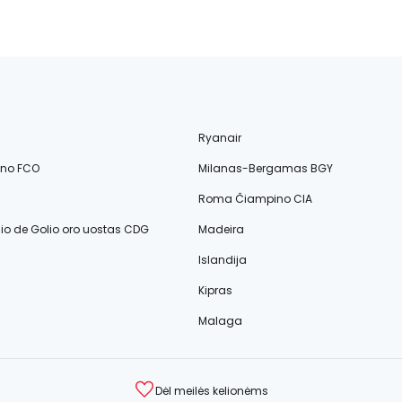
Ryanair
ino FCO
Milanas-Bergamas BGY
Roma Čiampino CIA
lio de Golio oro uostas CDG
Madeira
Islandija
Kipras
Malaga
Dėl meilės kelionėms