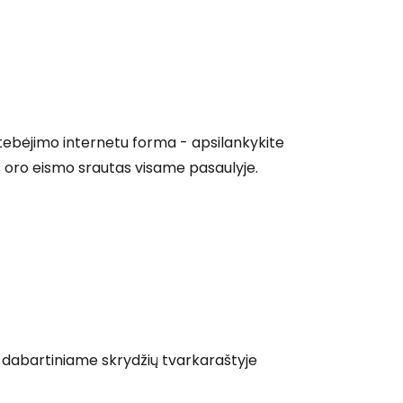
stebėjimo internetu forma - apsilankykite
is oro eismo srautas visame pasaulyje.
 prie Cestee
 o dabartiniame skrydžių tvarkaraštyje