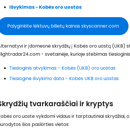
Išvykimas - Kobės oro uostas
Palyginkite lėktuvų bilietų kainas skyscanner.com
lternatyvi ir įdomesnė skrydžių į Kobės oro uostą (UKB) 
lightradar24.com - svetainėje, kurioje stebimas tiesiogin
Tiesioginis atvykimas - Kobės (UKB) oro uostas
Tiesioginė išvykimo data - Kobės UKB oro uostas
Prisijunkite
Skrydžių tvarkaraščiai ir kryptys
... pasaulinė kelionių bendruomenė
obės oro uoste vykdomi vidaus ir tarptautiniai skrydžiai,
urodytos šios paskirties vietos: