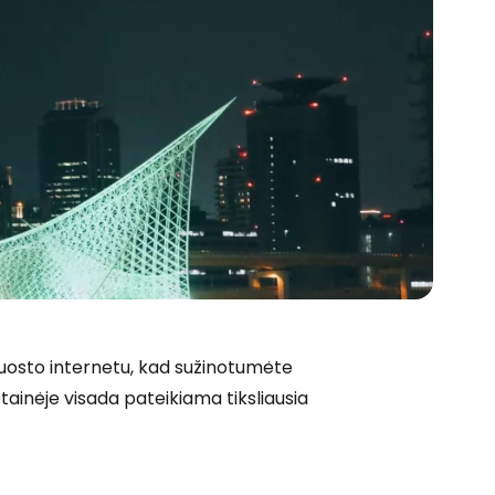
 uosto internetu, kad sužinotumėte
etainėje visada pateikiama tiksliausia