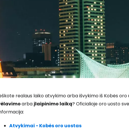
eškote realaus laiko atvykimo arba išvykimo iš Kobės oro
vėlavimo
arba
įlaipinimo laiką
? Oficialioje oro uosto sv
nformacija:
Atvykimai - Kobės oro uostas