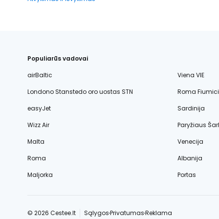
Populiarūs vadovai
airBaltic
Viena VIE
Londono Stanstedo oro uostas STN
Roma Fiumic
easyJet
Sardinija
Wizz Air
Paryžiaus Šar
Malta
Venecija
Roma
Albanija
Maljorka
Portas
© 2026 Cestee.lt
Sąlygos
Privatumas
Reklama