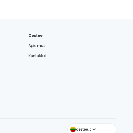
Cestee
Apie mus
Kontaktai
cestee.com
cestee.lt