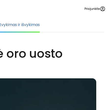
Prisijunkite
tvykimas ir išvykimas
ė oro uosto